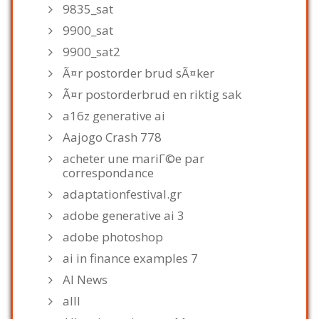
9835_sat
9900_sat
9900_sat2
Ã¤r postorder brud sÃ¤ker
Ã¤r postorderbrud en riktig sak
a16z generative ai
Aajogo Crash 778
acheter une mariГ©e par
correspondance
adaptationfestival.gr
adobe generative ai 3
adobe photoshop
ai in finance examples 7
AI News
alll