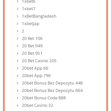
1xbet6
1xbet7
1xBetBangladesh
1xbetjap
2
20 Bet 106
20 Bet 949
20 Bet 951
20 Bet Casino 205
20bet App 66
20bet App 796
20bet Bonus Bez Depozytu 448
20bet Bonus Bez Depozytu 664
20bet Bonus Code 888
20bet Casino 32