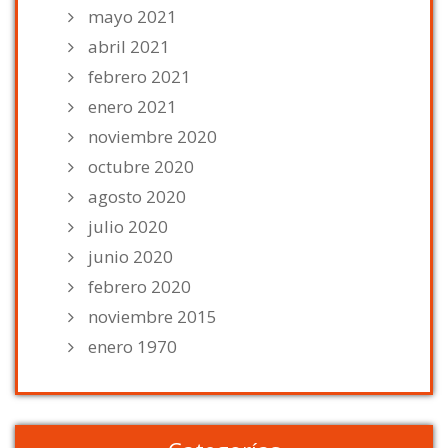
mayo 2021
abril 2021
febrero 2021
enero 2021
noviembre 2020
octubre 2020
agosto 2020
julio 2020
junio 2020
febrero 2020
noviembre 2015
enero 1970