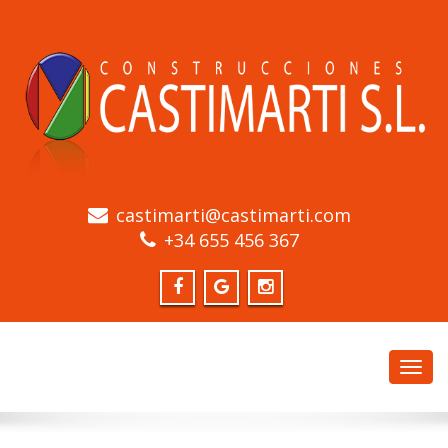
castimarti@castimarti.com
+34 655 456 367
Toggl
navig