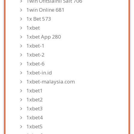
1win Ofitsialnii Sait 706
1win Online 681
1x Bet 573
1xbet
1xbet App 280
1xbet-1
1xbet-2
1xbet-6
1xbet-in.id
1xbet-malaysia.com
1xbet1
1xbet2
1xbet3
1xbet4
1xbet5