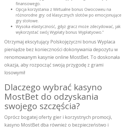
finansowego.
Opcja korzystania z Wirtualne bonus Owocoweu na
różnorodne gry: od klasycznych slotów po emocjonujące
gry stołowe.
Wysoka elastyczność, gdyż gracz może zdecydować, jak
wykorzystać swój Wypłaty bonus Wypłatyowo.”
Otrzymaj ekscytujący Polskojęzyczni bonus Wyplaca
pieniądze bez konieczności dokonywania depozytu w
renomowanym kasynie online MostBet. To doskonała
okazja, aby rozpocząć swoją przygodę z grami
losowymi!
Dlaczego wybrać kasyno
MostBet do odzyskania
swojego szczęścia?
Oprócz bogatej oferty gier i korzystnych promocji,
kasyno MostBet dba również o bezpieczeństwo i