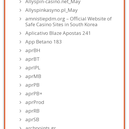
Allyspin-casino.net_May
Allyspinkasyno.pl_May
amnistiepdm.org – Official Website of
Safe Casino Sites in South Korea
Aplicativo Blaze Apostas 241
App Betano 183
aprBH
aprBT
aprIPL
aprMB
aprPB
aprPB+
aprProd
aprRB
aprSB
archpoints.gr