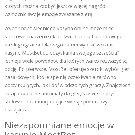
których można zdobyć jeszcze więcej nagród i
wzmocnić swoje emocje związane z grą.
Wybór odpowiedniego kasyna online może mieć
kluczowe znaczenie dla doświadczenia hazardowego
każdego gracza. Dlaczego zatem wybrać właśnie
kasyno MostBet do odzyskania swojego szczęścia?
Istnieje wiele powodów, dla których warto rozważyć tę
opcję. Po pierwsze, MostBet oferuje szeroki wybór gier
hazardowych, które spełnią oczekiwania zarówno
początkujących, jak i doświadczonych graczy. Znajdziesz
tutaj popularne automaty do gier, klasyczne gry
stołowe oraz emocjonujące wersje pokera czy
blackjacka.
Niezapomniane emocje w
kasynie MostBet