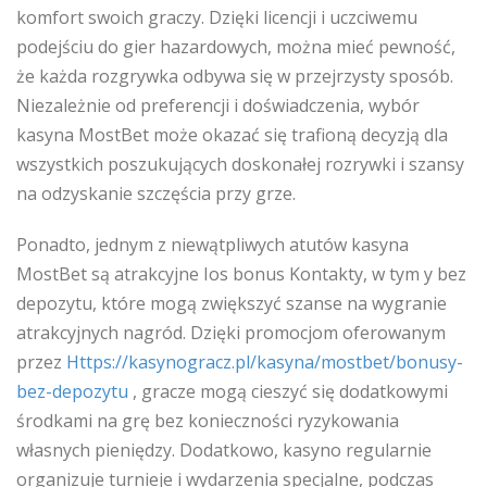
komfort swoich graczy. Dzięki licencji i uczciwemu
podejściu do gier hazardowych, można mieć pewność,
że każda rozgrywka odbywa się w przejrzysty sposób.
Niezależnie od preferencji i doświadczenia, wybór
kasyna MostBet może okazać się trafioną decyzją dla
wszystkich poszukujących doskonałej rozrywki i szansy
na odzyskanie szczęścia przy grze.
Ponadto, jednym z niewątpliwych atutów kasyna
MostBet są atrakcyjne Ios bonus Kontakty, w tym y bez
depozytu, które mogą zwiększyć szanse na wygranie
atrakcyjnych nagród. Dzięki promocjom oferowanym
przez
Https://kasynogracz.pl/kasyna/mostbet/bonusy-
bez-depozytu
, gracze mogą cieszyć się dodatkowymi
środkami na grę bez konieczności ryzykowania
własnych pieniędzy. Dodatkowo, kasyno regularnie
organizuje turnieje i wydarzenia specjalne, podczas