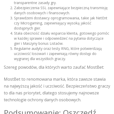
transparentne zasady gry.
Zabezpieczenia SSL zapewniające bezpieczną transmisję
danych osobowych i finansowych.
Sprawdzeni dostawcy oprogramowania, takie jak NetEnt
czy Microgaming, zapewniający wysoką jakość
dostępnych gier.
Stała obecność działu wsparcia klienta, gotowego pomóc
w każdej sprawie i odpowiedzieć na pytania dotyczące
gier i Maszyny bonus Listaów.
Regularne audyty oraz testy RNG, które potwierdzają
uczciwość losowań i zapewniają równy dostęp do
wygranej dla wszystkich graczy.
Szereg powodów, dla których warto zaufać MostBet:
MostBet to renomowana marka, która zawsze stawia
na najwyższą jakość i uczciwość. Bezpieczeństwo graczy
to dla nas priorytet, dlatego stosujemy najnowsze
technologie ochrony danych osobowych.
Podsumowanie: Oszczędź