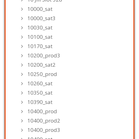
10000_sat
10000_sat3
10030_sat
10100_sat
10170_sat
10200_prod3
10200_sat2
10250_prod
10260_sat
10350_sat
10390_sat
10400_prod
10400_prod2
10400_prod3