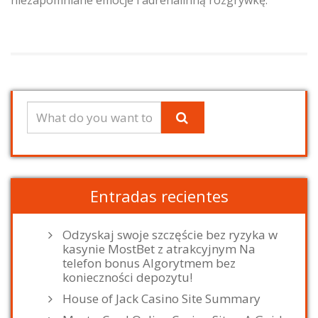
niezapomniane emocje i adrenalinną rozgrywkę.
Entradas recientes
Odzyskaj swoje szczęście bez ryzyka w
kasynie MostBet z atrakcyjnym Na
telefon bonus Algorytmem bez
konieczności depozytu!
House of Jack Casino Site Summary