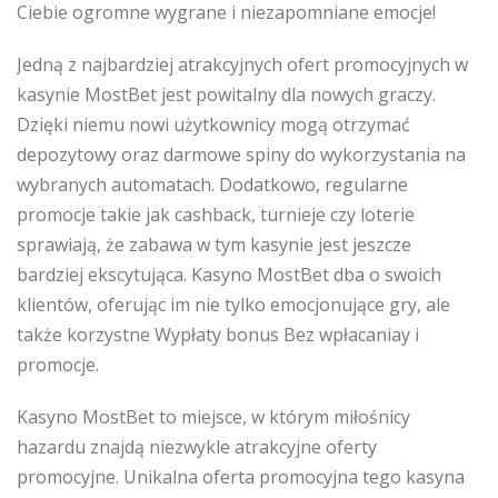
Ciebie ogromne wygrane i niezapomniane emocje!
Jedną z najbardziej atrakcyjnych ofert promocyjnych w
kasynie MostBet jest powitalny dla nowych graczy.
Dzięki niemu nowi użytkownicy mogą otrzymać
depozytowy oraz darmowe spiny do wykorzystania na
wybranych automatach. Dodatkowo, regularne
promocje takie jak cashback, turnieje czy loterie
sprawiają, że zabawa w tym kasynie jest jeszcze
bardziej ekscytująca. Kasyno MostBet dba o swoich
klientów, oferując im nie tylko emocjonujące gry, ale
także korzystne Wypłaty bonus Bez wpłacaniay i
promocje.
Kasyno MostBet to miejsce, w którym miłośnicy
hazardu znajdą niezwykle atrakcyjne oferty
promocyjne. Unikalna oferta promocyjna tego kasyna