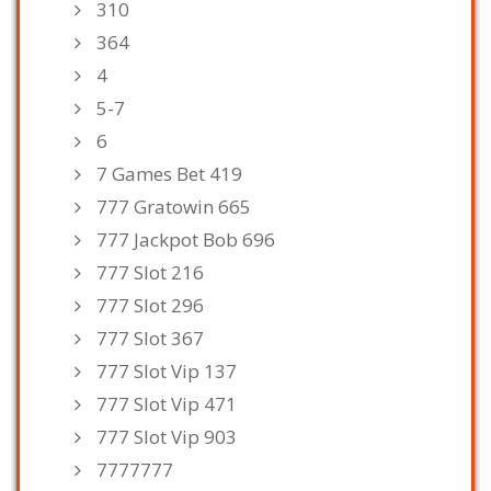
310
364
4
5-7
6
7 Games Bet 419
777 Gratowin 665
777 Jackpot Bob 696
777 Slot 216
777 Slot 296
777 Slot 367
777 Slot Vip 137
777 Slot Vip 471
777 Slot Vip 903
7777777