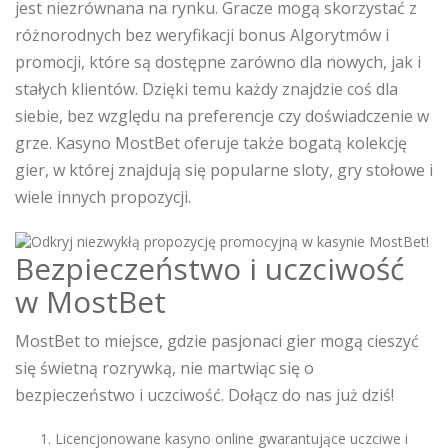
jest niezrównana na rynku. Gracze mogą skorzystać z
różnorodnych bez weryfikacji bonus Algorytmów i
promocji, które są dostępne zarówno dla nowych, jak i
stałych klientów. Dzięki temu każdy znajdzie coś dla
siebie, bez względu na preferencje czy doświadczenie w
grze. Kasyno MostBet oferuje także bogatą kolekcję
gier, w której znajdują się popularne sloty, gry stołowe i
wiele innych propozycji.
Bezpieczeństwo i uczciwość
w MostBet
MostBet to miejsce, gdzie pasjonaci gier mogą cieszyć
się świetną rozrywką, nie martwiąc się o
bezpieczeństwo i uczciwość. Dołącz do nas już dziś!
Licencjonowane kasyno online gwarantujące uczciwe i