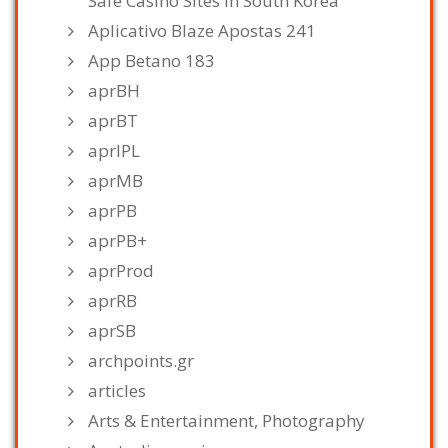
Safe Casino Sites in South Korea
Aplicativo Blaze Apostas 241
App Betano 183
aprBH
aprBT
aprIPL
aprMB
aprPB
aprPB+
aprProd
aprRB
aprSB
archpoints.gr
articles
Arts & Entertainment, Photography