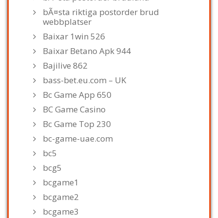
bÃ¤sta riktiga postorder brud
webbplatser
Baixar 1win 526
Baixar Betano Apk 944
Bajilive 862
bass-bet.eu.com – UK
Bc Game App 650
BC Game Casino
Bc Game Top 230
bc-game-uae.com
bc5
bcg5
bcgame1
bcgame2
bcgame3