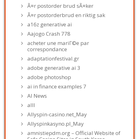
Ã¤r postorder brud sÃ¤ker
Ã¤r postorderbrud en riktig sak
a16z generative ai
Aajogo Crash 778
acheter une mariГ©e par
correspondance
adaptationfestival.gr
adobe generative ai 3
adobe photoshop
ai in finance examples 7
AI News
alll
Allyspin-casino.net_May
Allyspinkasyno.pl_May
amnistiepdm.org – Official Website of