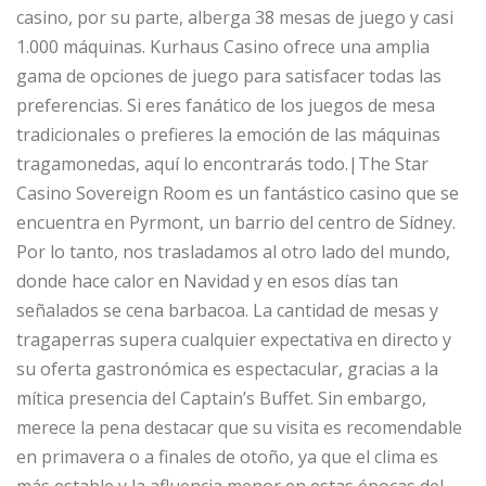
casino, por su parte, alberga 38 mesas de juego y casi
1.000 máquinas. Kurhaus Casino ofrece una amplia
gama de opciones de juego para satisfacer todas las
preferencias. Si eres fanático de los juegos de mesa
tradicionales o prefieres la emoción de las máquinas
tragamonedas, aquí lo encontrarás todo.|The Star
Casino Sovereign Room es un fantástico casino que se
encuentra en Pyrmont, un barrio del centro de Sídney.
Por lo tanto, nos trasladamos al otro lado del mundo,
donde hace calor en Navidad y en esos días tan
señalados se cena barbacoa. La cantidad de mesas y
tragaperras supera cualquier expectativa en directo y
su oferta gastronómica es espectacular, gracias a la
mítica presencia del Captain’s Buffet. Sin embargo,
merece la pena destacar que su visita es recomendable
en primavera o a finales de otoño, ya que el clima es