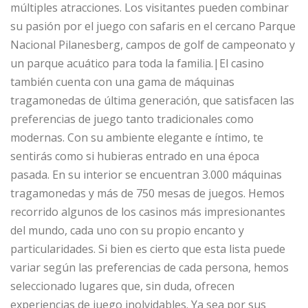
múltiples atracciones. Los visitantes pueden combinar
su pasión por el juego con safaris en el cercano Parque
Nacional Pilanesberg, campos de golf de campeonato y
un parque acuático para toda la familia.|El casino
también cuenta con una gama de máquinas
tragamonedas de última generación, que satisfacen las
preferencias de juego tanto tradicionales como
modernas. Con su ambiente elegante e íntimo, te
sentirás como si hubieras entrado en una época
pasada. En su interior se encuentran 3.000 máquinas
tragamonedas y más de 750 mesas de juegos. Hemos
recorrido algunos de los casinos más impresionantes
del mundo, cada uno con su propio encanto y
particularidades. Si bien es cierto que esta lista puede
variar según las preferencias de cada persona, hemos
seleccionado lugares que, sin duda, ofrecen
experiencias de juego inolvidables. Ya sea por sus