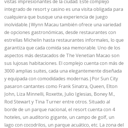
vistas impresionantes de la ciudad. Este complejo
integrado de resort y casino es una visita obligada para
cualquiera que busque una experiencia de juego
inolvidable.|Wynn Macau también ofrece una variedad
de opciones gastronómicas, desde restaurantes con
estrellas Michelin hasta restaurantes informales, lo que
garantiza que cada comida sea memorable. Uno de los
aspectos más destacados de The Venetian Macao son
sus lujosas habitaciones. El complejo cuenta con más de
3000 amplias suites, cada una elegantemente diseñada
y equipada con comodidades modernas.|Por Sun City
pasaron cantantes como Frank Sinatra, Queen, Elton
John, Liza Minnelli, Roxette, Julio Iglesias, Boney M.,
Rod Stewart y Tina Turner entre otros. Situado al
borde de un parque nacional, el resort cuenta con 4
hoteles, un auditorio gigante, un campo de golf, un
lago con cocodrilos, un parque acuático, etc. La zona del