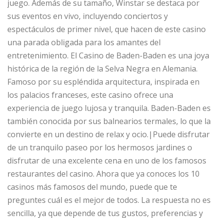
juego. Además de su tamaño, Winstar se destaca por
sus eventos en vivo, incluyendo conciertos y
espectáculos de primer nivel, que hacen de este casino
una parada obligada para los amantes del
entretenimiento. El Casino de Baden-Baden es una joya
histórica de la región de la Selva Negra en Alemania.
Famoso por su espléndida arquitectura, inspirada en
los palacios franceses, este casino ofrece una
experiencia de juego lujosa y tranquila. Baden-Baden es
también conocida por sus balnearios termales, lo que la
convierte en un destino de relax y ocio.|Puede disfrutar
de un tranquilo paseo por los hermosos jardines o
disfrutar de una excelente cena en uno de los famosos
restaurantes del casino. Ahora que ya conoces los 10
casinos más famosos del mundo, puede que te
preguntes cuál es el mejor de todos. La respuesta no es
sencilla, ya que depende de tus gustos, preferencias y