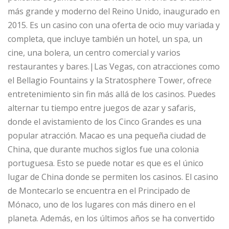
más grande y moderno del Reino Unido, inaugurado en
2015. Es un casino con una oferta de ocio muy variada y
completa, que incluye también un hotel, un spa, un
cine, una bolera, un centro comercial y varios
restaurantes y bares.|Las Vegas, con atracciones como
el Bellagio Fountains y la Stratosphere Tower, ofrece
entretenimiento sin fin más allá de los casinos. Puedes
alternar tu tiempo entre juegos de azar y safaris,
donde el avistamiento de los Cinco Grandes es una
popular atracción. Macao es una pequeña ciudad de
China, que durante muchos siglos fue una colonia
portuguesa. Esto se puede notar es que es el único
lugar de China donde se permiten los casinos. El casino
de Montecarlo se encuentra en el Principado de
Mónaco, uno de los lugares con más dinero en el
planeta. Además, en los últimos años se ha convertido