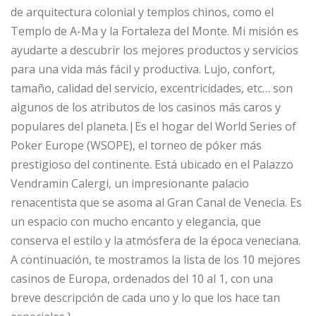
de arquitectura colonial y templos chinos, como el
Templo de A-Ma y la Fortaleza del Monte. Mi misión es
ayudarte a descubrir los mejores productos y servicios
para una vida más fácil y productiva. Lujo, confort,
tamaño, calidad del servicio, excentricidades, etc… son
algunos de los atributos de los casinos más caros y
populares del planeta.|Es el hogar del World Series of
Poker Europe (WSOPE), el torneo de póker más
prestigioso del continente. Está ubicado en el Palazzo
Vendramin Calergi, un impresionante palacio
renacentista que se asoma al Gran Canal de Venecia. Es
un espacio con mucho encanto y elegancia, que
conserva el estilo y la atmósfera de la época veneciana.
A continuación, te mostramos la lista de los 10 mejores
casinos de Europa, ordenados del 10 al 1, con una
breve descripción de cada uno y lo que los hace tan