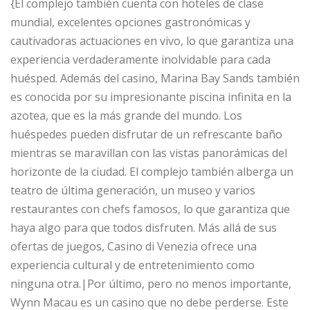
{El complejo también cuenta con hoteles de clase
mundial, excelentes opciones gastronómicas y
cautivadoras actuaciones en vivo, lo que garantiza una
experiencia verdaderamente inolvidable para cada
huésped. Además del casino, Marina Bay Sands también
es conocida por su impresionante piscina infinita en la
azotea, que es la más grande del mundo. Los
huéspedes pueden disfrutar de un refrescante baño
mientras se maravillan con las vistas panorámicas del
horizonte de la ciudad. El complejo también alberga un
teatro de última generación, un museo y varios
restaurantes con chefs famosos, lo que garantiza que
haya algo para que todos disfruten. Más allá de sus
ofertas de juegos, Casino di Venezia ofrece una
experiencia cultural y de entretenimiento como
ninguna otra.|Por último, pero no menos importante,
Wynn Macau es un casino que no debe perderse. Este