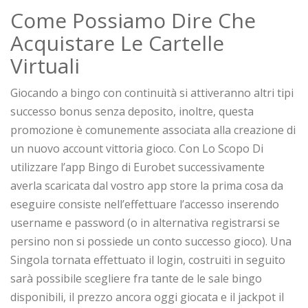
Come Possiamo Dire Che
Acquistare Le Cartelle
Virtuali
Giocando a bingo con continuità si attiveranno altri tipi
successo bonus senza deposito, inoltre, questa
promozione è comunemente associata alla creazione di
un nuovo account vittoria gioco. Con Lo Scopo Di
utilizzare l’app Bingo di Eurobet successivamente
averla scaricata dal vostro app store la prima cosa da
eseguire consiste nell’effettuare l’accesso inserendo
username e password (o in alternativa registrarsi se
persino non si possiede un conto successo gioco). Una
Singola tornata effettuato il login, costruiti in seguito
sarà possibile scegliere fra tante de le sale bingo
disponibili, il prezzo ancora oggi giocata e il jackpot il