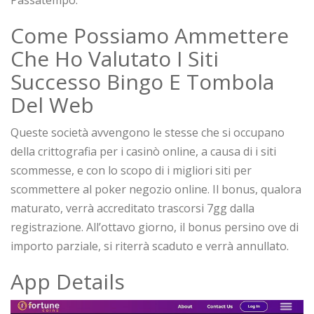
Come Possiamo Ammettere
Che Ho Valutato I Siti
Successo Bingo E Tombola
Del Web
Queste società avvengono le stesse che si occupano
della crittografia per i casinò online, a causa di i siti
scommesse, e con lo scopo di i migliori siti per
scommettere al poker negozio online. Il bonus, qualora
maturato, verrà accreditato trascorsi 7gg dalla
registrazione. All’ottavo giorno, il bonus persino ove di
importo parziale, si riterrà scaduto e verrà annullato.
App Details