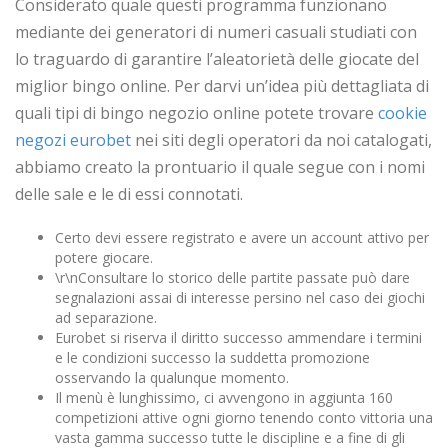
Considerato quale questi programma funzionano
mediante dei generatori di numeri casuali studiati con
lo traguardo di garantire l’aleatorietà delle giocate del
miglior bingo online. Per darvi un’idea più dettagliata di
quali tipi di bingo negozio online potete trovare
cookie
negozi eurobet
nei siti degli operatori da noi catalogati,
abbiamo creato la prontuario il quale segue con i nomi
delle sale e le di essi connotati.
Certo devi essere registrato e avere un account attivo per
potere giocare.
\r\nConsultare lo storico delle partite passate può dare
segnalazioni assai di interesse persino nel caso dei giochi
ad separazione.
Eurobet si riserva il diritto successo ammendare i termini
e le condizioni successo la suddetta promozione
osservando la qualunque momento.
Il menù è lunghissimo, ci avvengono in aggiunta 160
competizioni attive ogni giorno tenendo conto vittoria una
vasta gamma successo tutte le discipline e a fine di gli