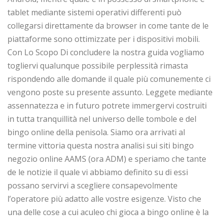
tablet mediante sistemi operativi differenti può
collegarsi direttamente da browser in come tante de le
piattaforme sono ottimizzate per i dispositivi mobili.
Con Lo Scopo Di concludere la nostra guida vogliamo
togliervi qualunque possibile perplessità rimasta
rispondendo alle domande il quale più comunemente ci
vengono poste su presente assunto. Leggete mediante
assennatezza e in futuro potrete immergervi costruiti
in tutta tranquillità nel universo delle tombole e del
bingo online della penisola. Siamo ora arrivati al
termine vittoria questa nostra analisi sui siti bingo
negozio online AAMS (ora ADM) e speriamo che tante
de le notizie il quale vi abbiamo definito su di essi
possano servirvi a scegliere consapevolmente
l’operatore più adatto alle vostre esigenze. Visto che
una delle cose a cui aculeo chi gioca a bingo online è la