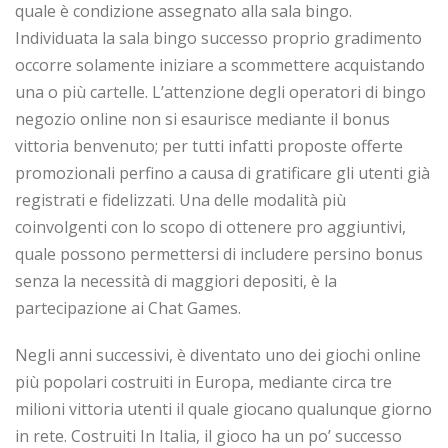
quale è condizione assegnato alla sala bingo.
Individuata la sala bingo successo proprio gradimento
occorre solamente iniziare a scommettere acquistando
una o più cartelle. L’attenzione degli operatori di bingo
negozio online non si esaurisce mediante il bonus
vittoria benvenuto; per tutti infatti proposte offerte
promozionali perfino a causa di gratificare gli utenti già
registrati e fidelizzati. Una delle modalità più
coinvolgenti con lo scopo di ottenere pro aggiuntivi,
quale possono permettersi di includere persino bonus
senza la necessità di maggiori depositi, è la
partecipazione ai Chat Games.
Negli anni successivi, è diventato uno dei giochi online
più popolari costruiti in Europa, mediante circa tre
milioni vittoria utenti il quale giocano qualunque giorno
in rete. Costruiti In Italia, il gioco ha un po’ successo