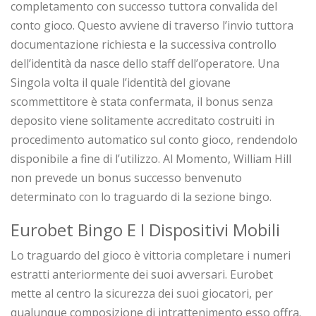
completamento con successo tuttora convalida del
conto gioco. Questo avviene di traverso l’invio tuttora
documentazione richiesta e la successiva controllo
dell’identità da nasce dello staff dell’operatore. Una
Singola volta il quale l’identità del giovane
scommettitore è stata confermata, il bonus senza
deposito viene solitamente accreditato costruiti in
procedimento automatico sul conto gioco, rendendolo
disponibile a fine di l’utilizzo. Al Momento, William Hill
non prevede un bonus successo benvenuto
determinato con lo traguardo di la sezione bingo.
Eurobet Bingo E I Dispositivi Mobili
Lo traguardo del gioco è vittoria completare i numeri
estratti anteriormente dei suoi avversari. Eurobet
mette al centro la sicurezza dei suoi giocatori, per
qualunque composizione di intrattenimento esso offra.