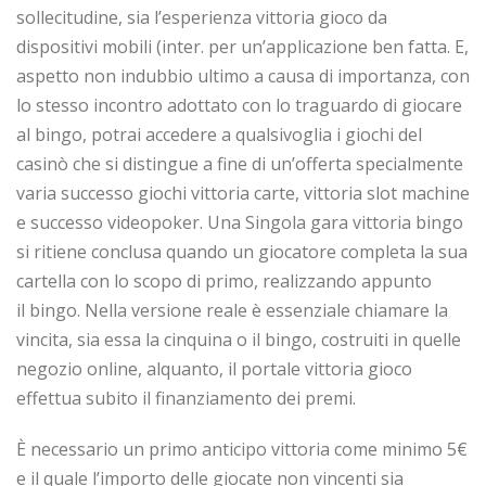
sollecitudine, sia l’esperienza vittoria gioco da
dispositivi mobili (inter. per un’applicazione ben fatta. E,
aspetto non indubbio ultimo a causa di importanza, con
lo stesso incontro adottato con lo traguardo di giocare
al bingo, potrai accedere a qualsivoglia i giochi del
casinò che si distingue a fine di un’offerta specialmente
varia successo giochi vittoria carte, vittoria slot machine
e successo videopoker. Una Singola gara vittoria bingo
si ritiene conclusa quando un giocatore completa la sua
cartella con lo scopo di primo, realizzando appunto
il bingo. Nella versione reale è essenziale chiamare la
vincita, sia essa la cinquina o il bingo, costruiti in quelle
negozio online, alquanto, il portale vittoria gioco
effettua subito il finanziamento dei premi.
È necessario un primo anticipo vittoria come minimo 5€
e il quale l’importo delle giocate non vincenti sia