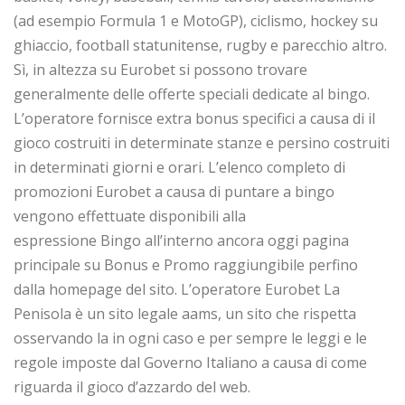
(ad esempio Formula 1 e MotoGP), ciclismo, hockey su
ghiaccio, football statunitense, rugby e parecchio altro.
Sì, in altezza su Eurobet si possono trovare
generalmente delle offerte speciali dedicate al bingo.
L’operatore fornisce extra bonus specifici a causa di il
gioco costruiti in determinate stanze e persino costruiti
in determinati giorni e orari. L’elenco completo di
promozioni Eurobet a causa di puntare a bingo
vengono effettuate disponibili alla
espressione Bingo all’interno ancora oggi pagina
principale su Bonus e Promo raggiungibile perfino
dalla homepage del sito. L’operatore Eurobet La
Penisola è un sito legale aams, un sito che rispetta
osservando la in ogni caso e per sempre le leggi e le
regole imposte dal Governo Italiano a causa di come
riguarda il gioco d’azzardo del web.