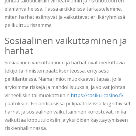
johtaa taloudellisiin virhearvioihin ja riskinottoon eri
elämänvaiheissa. Tässä artikkelissa tarkastelemme,
miten harhat esiintyvät ja vaikuttavat eri ikäryhmissä
pelikulttuurissamme.
Sosiaalinen vaikuttaminen ja
harhat
Sosiaalinen vaikuttaminen ja harhat ovat merkittäviä
tekijöitä ihmisten päätöksenteossa, erityisesti
pelitilanteissa. Nämä ilmiöt muokkaavat tapaa, jolla
arvioimme riskejä ja mahdollisuuksia, ja voivat johtaa
virheellisiin tai muokattuihin
https://casiku-casino.fi/
päätöksiin. Finlandilaisissa pelipäätöksissä kognitiiviset
harhat ja sosiaalinen vaikuttaminen korostuvat, mikä
vaikuttaa lopputuloksiin ja yksilöiden käyttäytymiseen
riskienhallinnassa.