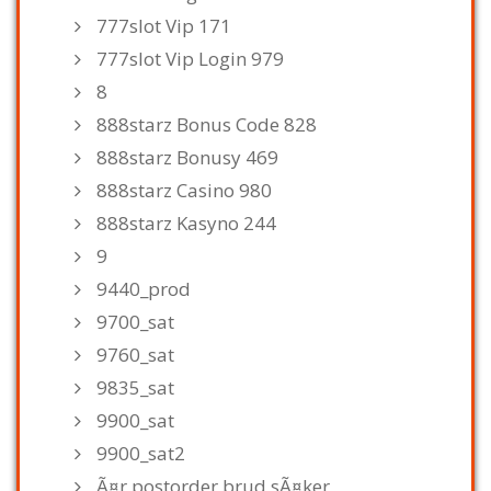
777slot Vip 171
777slot Vip Login 979
8
888starz Bonus Code 828
888starz Bonusy 469
888starz Casino 980
888starz Kasyno 244
9
9440_prod
9700_sat
9760_sat
9835_sat
9900_sat
9900_sat2
Ã¤r postorder brud sÃ¤ker