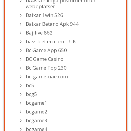
bÃ¤sta riktiga postorder brud
webbplatser
Baixar 1win 526
Baixar Betano Apk 944
Bajilive 862
bass-bet.eu.com – UK
Bc Game App 650
BC Game Casino
Bc Game Top 230
bc-game-uae.com
bc5
bcg5
bcgame1
bcgame2
bcgame3
bcgame4