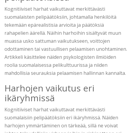
Kognitiiviset harhat vaikuttavat merkittävästi
suomalaisten pelipäätöksiin, johtamalla henkilöitä
tekemään epärealistisia arvioita ja päätöksiä
rahapelien äärellä. Näihin harhoihin sisältyvät muun
muassa usko sattuman vaikutukseen, voittojen
odottaminen tai vastuullisen pelaamisen unohtaminen.
Artikkeli käsittelee näiden psykologisten ilmiöiden
roolia suomalaisessa pelikulttuurissa ja niiden
mahdollisia seurauksia pelaamisen hallinnan kannalta.
Harhojen vaikutus eri
ikäryhmissä
Kognitiiviset harhat vaikuttavat merkittävästi
suomalaisiin pelipäätöksiin eri ikäryhmissä. Näiden
harhojen ymmärtäminen on tärkeää, sillä ne voivat