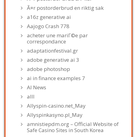
Ã¤r postorderbrud en riktig sak
a16z generative ai
Aajogo Crash 778
acheter une mariГ©e par
correspondance
adaptationfestival.gr
adobe generative ai 3
adobe photoshop
ai in finance examples 7
AI News
alll
Allyspin-casino.net_May
Allyspinkasyno.pl_May
amnistiepdm.org – Official Website of
Safe Casino Sites in South Korea