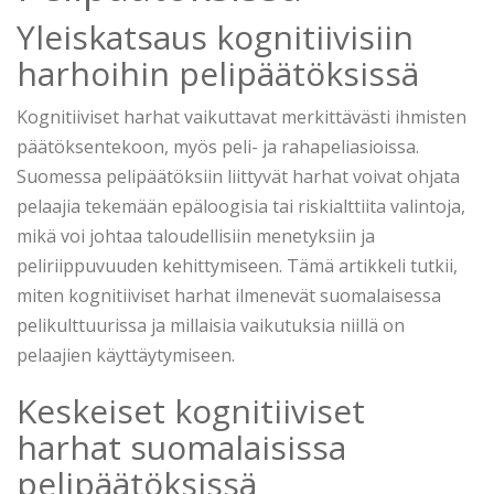
Yleiskatsaus kognitiivisiin
harhoihin pelipäätöksissä
Kognitiiviset harhat vaikuttavat merkittävästi ihmisten
päätöksentekoon, myös peli- ja rahapeliasioissa.
Suomessa pelipäätöksiin liittyvät harhat voivat ohjata
pelaajia tekemään epäloogisia tai riskialttiita valintoja,
mikä voi johtaa taloudellisiin menetyksiin ja
peliriippuvuuden kehittymiseen. Tämä artikkeli tutkii,
miten kognitiiviset harhat ilmenevät suomalaisessa
pelikulttuurissa ja millaisia vaikutuksia niillä on
pelaajien käyttäytymiseen.
Keskeiset kognitiiviset
harhat suomalaisissa
pelipäätöksissä