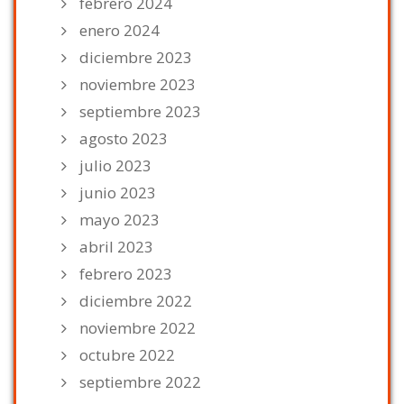
febrero 2024
enero 2024
diciembre 2023
noviembre 2023
septiembre 2023
agosto 2023
julio 2023
junio 2023
mayo 2023
abril 2023
febrero 2023
diciembre 2022
noviembre 2022
octubre 2022
septiembre 2022