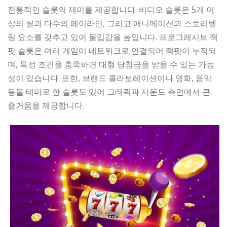
전통적인 슬롯의 재미를 제공합니다. 비디오 슬롯은 5개 이
상의 릴과 다수의 페이라인, 그리고 애니메이션과 스토리텔
링 요소를 갖추고 있어 몰입감을 높입니다. 프로그레시브 잭
팟 슬롯은 여러 게임이 네트워크로 연결되어 잭팟이 누적되
며, 특정 조건을 충족하면 대형 당첨금을 받을 수 있는 가능
성이 있습니다. 또한, 브랜드 콜라보레이션이나 영화, 음악
등을 테마로 한 슬롯도 있어 그래픽과 사운드 측면에서 큰
즐거움을 제공합니다.