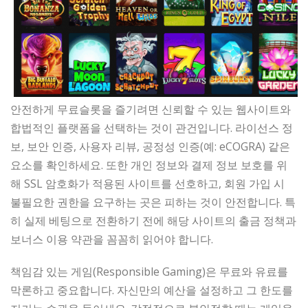
안전하게 무료슬롯을 즐기려면 신뢰할 수 있는 웹사이트와
합법적인 플랫폼을 선택하는 것이 관건입니다. 라이선스 정
보, 보안 인증, 사용자 리뷰, 공정성 인증(예: eCOGRA) 같은
요소를 확인하세요. 또한 개인 정보와 결제 정보 보호를 위
해 SSL 암호화가 적용된 사이트를 선호하고, 회원 가입 시
불필요한 권한을 요구하는 곳은 피하는 것이 안전합니다. 특
히 실제 베팅으로 전환하기 전에 해당 사이트의 출금 정책과
보너스 이용 약관을 꼼꼼히 읽어야 합니다.
책임감 있는 게임(Responsible Gaming)은 무료와 유료를
막론하고 중요합니다. 자신만의 예산을 설정하고 그 한도를