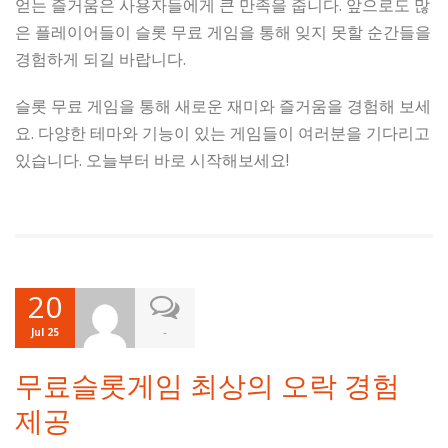
얻는 즐거움은 사용자들에게 큰 만족을 줍니다. 앞으로도 많
은 플레이어들이 슬롯 무료 게임을 통해 잊지 못할 순간들을
경험하게 되길 바랍니다.
슬롯 무료 게임을 통해 새로운 재미와 즐거움을 경험해 보세
요. 다양한 테마와 기능이 있는 게임들이 여러분을 기다리고
있습니다. 오늘부터 바로 시작해보세요!
20
-
Jul 25
무료슬롯게임 최상의 오락 경험
제공