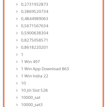
0,2731932873
0,3869520734
0,4844989063
0,5671567634
0,5900638304
0,8275058571
0,8618220201
1
1 Win 497
1 Win App Download 863
1 Win India 22
10
10 Jili Slot 528
10000_sat
10000_sat3