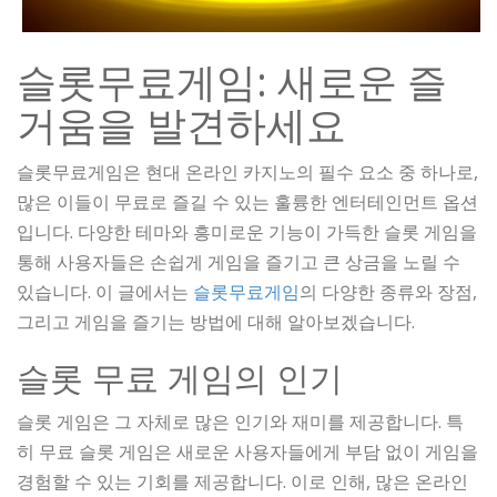
슬롯무료게임: 새로운 즐
거움을 발견하세요
슬롯무료게임은 현대 온라인 카지노의 필수 요소 중 하나로,
많은 이들이 무료로 즐길 수 있는 훌륭한 엔터테인먼트 옵션
입니다. 다양한 테마와 흥미로운 기능이 가득한 슬롯 게임을
통해 사용자들은 손쉽게 게임을 즐기고 큰 상금을 노릴 수
있습니다. 이 글에서는
슬롯무료게임
의 다양한 종류와 장점,
그리고 게임을 즐기는 방법에 대해 알아보겠습니다.
슬롯 무료 게임의 인기
슬롯 게임은 그 자체로 많은 인기와 재미를 제공합니다. 특
히 무료 슬롯 게임은 새로운 사용자들에게 부담 없이 게임을
경험할 수 있는 기회를 제공합니다. 이로 인해, 많은 온라인