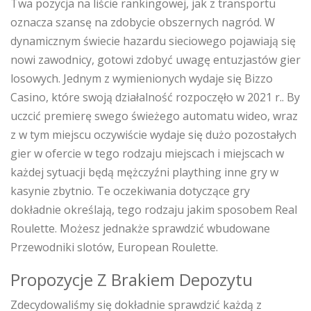
Twa pozycja na liście rankingowej, jak z transportu
oznacza szansę na zdobycie obszernych nagród. W
dynamicznym świecie hazardu sieciowego pojawiają się
nowi zawodnicy, gotowi zdobyć uwagę entuzjastów gier
losowych. Jednym z wymienionych wydaje się Bizzo
Casino, które swoją działalność rozpoczęło w 2021 r.. By
uczcić premierę swego świeżego automatu wideo, wraz
z w tym miejscu oczywiście wydaje się dużo pozostałych
gier w ofercie w tego rodzaju miejscach i miejscach w
każdej sytuacji będą mężczyźni plaything inne gry w
kasynie zbytnio. Te oczekiwania dotyczące gry
dokładnie określają, tego rodzaju jakim sposobem Real
Roulette. Możesz jednakże sprawdzić wbudowane
Przewodniki slotów, European Roulette.
Propozycje Z Brakiem Depozytu
Zdecydowaliśmy się dokładnie sprawdzić każdą z