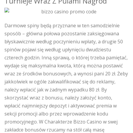
Turnieje Wraz Z Pulami Nagród
Darmowe spiny będą przyznane w ten samodzielnie
sposób – główna połowa pozostanie zaksięgowana
błyskawicznie według poczynieniu wpłaty, a drugie 50
spinów pojawi się według upłynięciu dwudziestu
czterech godzin. Inną sprawą, o której trzeba pamiętać,
wydaje się maksymalna kwota, którą można postawić
wraz ze środków bonusowych, a wynosi pani 20 zł. Żeby
jakkolwiek w ogóle zakwalifikować się do reklamy,
należy wpłacić jak w żadnym wypadku 80 zł. By
skorzystać wraz z bonusu, należy założyć konto,
wpłacić najmniejszy depozyt i aktywować premia w
sekcji promocji albo przez wprowadzenie kodu
promocyjnego. W Charakterze Bizzo Casino w swej
zakładce bonusów rzucamy na stół całą masę