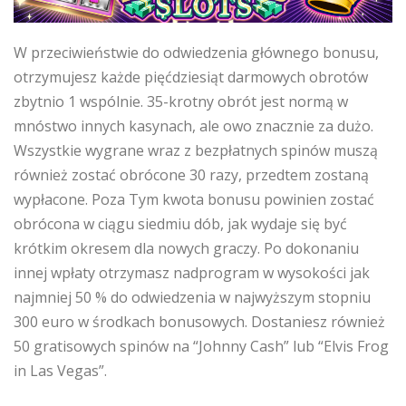
W przeciwieństwie do odwiedzenia głównego bonusu,
otrzymujesz każde pięćdziesiąt darmowych obrotów
zbytnio 1 wspólnie. 35-krotny obrót jest normą w
mnóstwo innych kasynach, ale owo znacznie za dużo.
Wszystkie wygrane wraz z bezpłatnych spinów muszą
również zostać obrócone 30 razy, przedtem zostaną
wypłacone. Poza Tym kwota bonusu powinien zostać
obrócona w ciągu siedmiu dób, jak wydaje się być
krótkim okresem dla nowych graczy. Po dokonaniu
innej wpłaty otrzymasz nadprogram w wysokości jak
najmniej 50 % do odwiedzenia w najwyższym stopniu
300 euro w środkach bonusowych. Dostaniesz również
50 gratisowych spinów na “Johnny Cash” lub “Elvis Frog
in Las Vegas”.