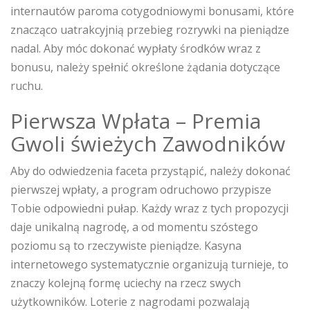
internautów paroma cotygodniowymi bonusami, które
znacząco uatrakcyjnią przebieg rozrywki na pieniądze
nadal. Aby móc dokonać wypłaty środków wraz z
bonusu, należy spełnić określone żądania dotyczące
ruchu.
Pierwsza Wpłata – Premia
Gwoli świeżych Zawodników
Aby do odwiedzenia faceta przystąpić, należy dokonać
pierwszej wpłaty, a program odruchowo przypisze
Tobie odpowiedni pułap. Każdy wraz z tych propozycji
daje unikalną nagrodę, a od momentu szóstego
poziomu są to rzeczywiste pieniądze. Kasyna
internetowego systematycznie organizują turnieje, to
znaczy kolejną formę uciechy na rzecz swych
użytkowników. Loterie z nagrodami pozwalają