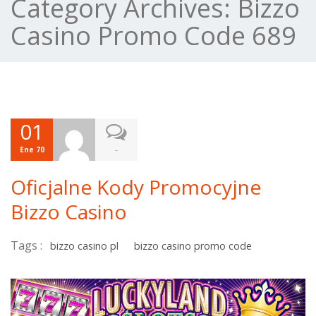
Category Archives:
Bizzo
Casino Promo Code 689
01
-
Ene 70
Oficjalne Kody Promocyjne
Bizzo Casino
Tags :
bizzo casino pl
bizzo casino promo code