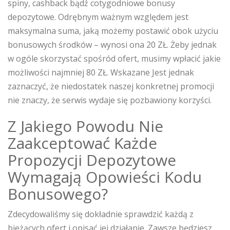
spiny, cashback bądź cotygodniowe bonusy
depozytowe. Odrębnym ważnym względem jest
maksymalna suma, jaką możemy postawić obok użyciu
bonusowych środków – wynosi ona 20 ZŁ. Żeby jednak
w ogóle skorzystać spośród ofert, musimy wpłacić jakie
możliwości najmniej 80 ZŁ. Wskazane Jest jednak
zaznaczyć, że niedostatek naszej konkretnej promocji
nie znaczy, że serwis wydaje się pozbawiony korzyści.
Z Jakiego Powodu Nie
Zaakceptować Każde
Propozycji Depozytowe
Wymagają Opowieści Kodu
Bonusowego?
Zdecydowaliśmy się dokładnie sprawdzić każdą z
bieżących ofert i opisać jej działanie. Zawsze będziesz