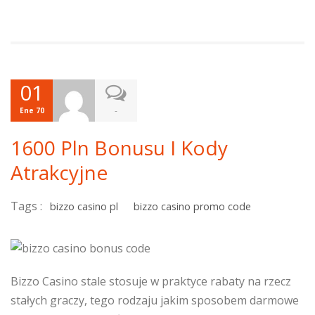
01
-
Ene 70
1600 Pln Bonusu I Kody
Atrakcyjne
Tags :
bizzo casino pl
bizzo casino promo code
Bizzo Casino stale stosuje w praktyce rabaty na rzecz
stałych graczy, tego rodzaju jakim sposobem darmowe