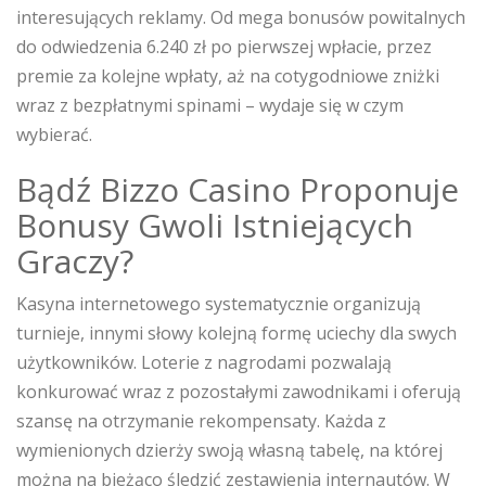
interesujących reklamy. Od mega bonusów powitalnych
do odwiedzenia 6.240 zł po pierwszej wpłacie, przez
premie za kolejne wpłaty, aż na cotygodniowe zniżki
wraz z bezpłatnymi spinami – wydaje się w czym
wybierać.
Bądź Bizzo Casino Proponuje
Bonusy Gwoli Istniejących
Graczy?
Kasyna internetowego systematycznie organizują
turnieje, innymi słowy kolejną formę uciechy dla swych
użytkowników. Loterie z nagrodami pozwalają
konkurować wraz z pozostałymi zawodnikami i oferują
szansę na otrzymanie rekompensaty. Każda z
wymienionych dzierży swoją własną tabelę, na której
można na bieżąco śledzić zestawienia internautów. W