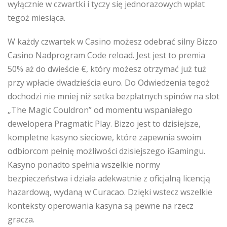
wyłącznie w czwartki i tyczy się jednorazowych wpłat
tegoż miesiąca.
W każdy czwartek w Casino możesz odebrać silny Bizzo
Casino Nadprogram Code reload. Jest jest to premia
50% aż do dwieście €, który możesz otrzymać już tuż
przy wpłacie dwadzieścia euro. Do Odwiedzenia tegoż
dochodzi nie mniej niż setka bezpłatnych spinów na slot
„The Magic Couldron” od momentu wspaniałego
dewelopera Pragmatic Play. Bizzo jest to dzisiejsze,
kompletne kasyno sieciowe, które zapewnia swoim
odbiorcom pełnię możliwości dzisiejszego iGamingu.
Kasyno ponadto spełnia wszelkie normy
bezpieczeństwa i działa adekwatnie z oficjalną licencją
hazardową, wydaną w Curacao. Dzięki wstecz wszelkie
konteksty operowania kasyna są pewne na rzecz
gracza.