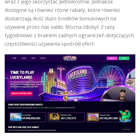
wraz z jego skorzystać jednokrotnie. Jednakże
dostępne są również różne rabaty, które również
dostarczają dość dużo środków bonusowych na
używane przez nas saldo. Można zdobyć 2 razy
tygodniowo z brakiem żadnych ograniczeń dotyczących
częstotliwości używania spośród ofert.