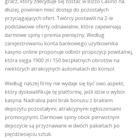
gracz, który zdecyduje się zostać w Bizzo Casino na
dłużej, powinien mieć dostęp do pozostałych
przyciągających ofert. Twórcy postawili na 2-ie
podstawowe oferty odnawialne, które zapewniają
darmowe spiny i premia pieniężny. Według
zarejestrowaniu konta bankowego użytkownika
kasyno online proponuje odbiór propozycji powitalnej,
która sięga 1900 zł i 150 bezpłatnych obrotów na
niektórych atrakcyjnych automatach do konsol.
Według naszej firmy nie wydaje się być owo aspekt,
który dyskwalifikuje tę platformę, jeśli idzie o wybór
kasyna. Nadrabia pani brak bonusu z brakiem
depozytu pozostałymi, atrakcyjnymi ogłoszeniami
promocyjnymi. Darmowe spiny obok pierwotnym
depozycie są przyznawane w dwóch pakietach po
pięćdziesięciu sztuk.