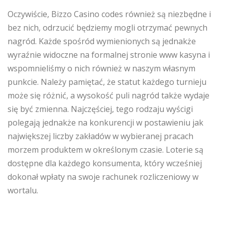
Oczywiście, Bizzo Casino codes również są niezbędne i
bez nich, odrzucić będziemy mogli otrzymać pewnych
nagród. Każde spośród wymienionych są jednakże
wyraźnie widoczne na formalnej stronie www kasyna i
wspomnieliśmy o nich również w naszym własnym
punkcie. Należy pamiętać, że statut każdego turnieju
może się różnić, a wysokość puli nagród także wydaje
się być zmienna. Najczęściej, tego rodzaju wyścigi
polegają jednakże na konkurencji w postawieniu jak
największej liczby zakładów w wybieranej pracach
morzem produktem w określonym czasie. Loterie są
dostępne dla każdego konsumenta, który wcześniej
dokonał wpłaty na swoje rachunek rozliczeniowy w
wortalu.