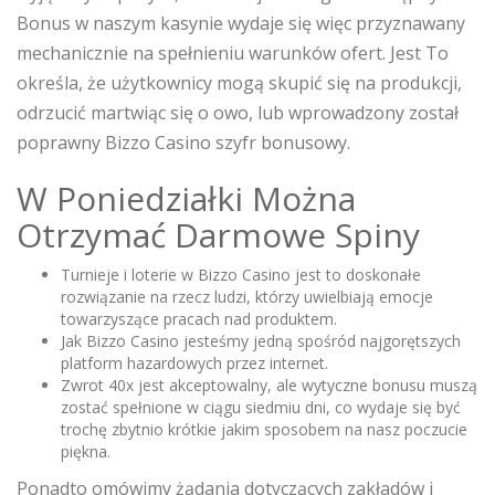
Bonus w naszym kasynie wydaje się więc przyznawany
mechanicznie na spełnieniu warunków ofert. Jest To
określa, że użytkownicy mogą skupić się na produkcji,
odrzucić martwiąc się o owo, lub wprowadzony został
poprawny Bizzo Casino szyfr bonusowy.
W Poniedziałki Można
Otrzymać Darmowe Spiny
Turnieje i loterie w Bizzo Casino jest to doskonałe
rozwiązanie na rzecz ludzi, którzy uwielbiają emocje
towarzyszące pracach nad produktem.
Jak Bizzo Casino jesteśmy jedną spośród najgorętszych
platform hazardowych przez internet.
Zwrot 40x jest akceptowalny, ale wytyczne bonusu muszą
zostać spełnione w ciągu siedmiu dni, co wydaje się być
trochę zbytnio krótkie jakim sposobem na nasz poczucie
piękna.
Ponadto omówimy żądania dotyczących zakładów i