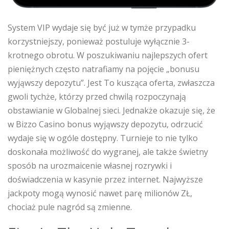
System VIP wydaje się być już w tymże przypadku
korzystniejszy, ponieważ postuluje wyłącznie 3-
krotnego obrotu. W poszukiwaniu najlepszych ofert
pieniężnych często natrafiamy na pojęcie „bonusu
wyjąwszy depozytu”. Jest To kusząca oferta, zwłaszcza
gwoli tychże, którzy przed chwilą rozpoczynają
obstawianie w Globalnej sieci. Jednakże okazuje się, że
w Bizzo Casino bonus wyjąwszy depozytu, odrzucić
wydaje się w ogóle dostępny. Turnieje to nie tylko
doskonała możliwość do wygranej, ale także świetny
sposób na urozmaicenie własnej rozrywki i
doświadczenia w kasynie przez internet. Najwyższe
jackpoty mogą wynosić nawet parę milionów ZŁ,
chociaż pule nagród są zmienne.