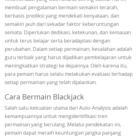
membuat pengalaman bermain semakin terarah,
berbasis prediksi yang mendekati kenyataan, dan
semakin jauh dari sekadar faktor keberuntungan
semata. Diperlukan dedikasi, ketekunan, dan kemauan
untuk terus belajar serta beradaptasi dengan
perubahan. Dalam setiap permainan, kesalahan adalah
guru terbaik yang harus dijadikan pembelajaran untuk
meningkatkan strategi ke depannya. Oleh karena itu,
para pemain harus selalu melakukan evaluasi terhadap
setiap permainan yang telah dijalankan.
Cara Bermain Blackjack
Salah satu kekuatan utama dari Auto-Analysis adalah
kemampuannya untuk mengidentifikasi tren
permainan yang berulang. Melalui pendekatan ini,
pemain dapat meraih keuntungan jangka panjang