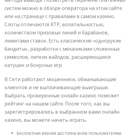
метода вывода. Посмотреть перечень платежных
систем можно в обзоре оператора на этом сайте
или на странице с правилами в самом казино.
Слоты отличаются RTP, волатильностью,
количеством призовых линий и барабанов,
лимитами ставок. Есть классические «однорукие
бандиты», разработки с механиками сложенных
символов, липких вайлдов, расширяющихся
катушек и бонусных игр.
В Сети работают мошенники, обманывающие
клиентов и не выплачивающие выигрыши.
Выбрать проверенные онлайн казино поможет
рейтинг на нашем сайте. После того, как вы
зарегистрировались в выбранном вами онлайн
казино, вы можете начать играть.
Бесплатная версия доступна всем пользователям,