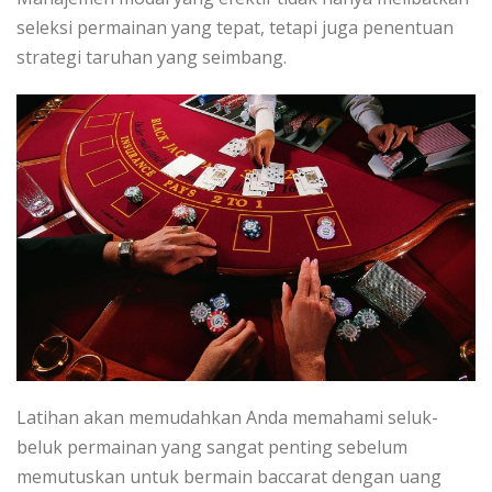
seleksi permainan yang tepat, tetapi juga penentuan
strategi taruhan yang seimbang.
Latihan akan memudahkan Anda memahami seluk-
beluk permainan yang sangat penting sebelum
memutuskan untuk bermain baccarat dengan uang