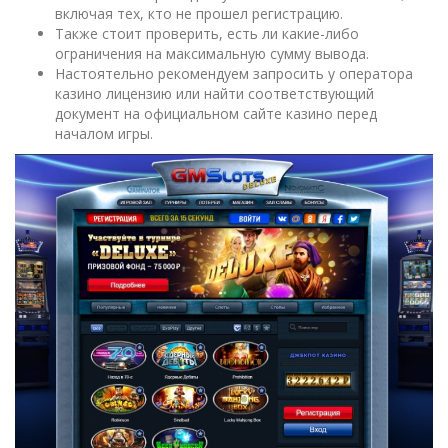
включая тех, кто не прошел регистрацию.
Также стоит проверить, есть ли какие-либо
ограничения на максимальную сумму вывода.
Настоятельно рекомендуем запросить у оператора
казино лицензию или найти соответствующий
документ на официальном сайте казино перед
началом игры.