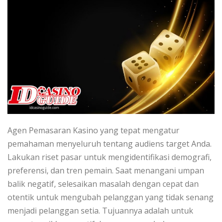
Agen Pemasaran Kasino yang tepat mengatur
pemahaman menyeluruh tentang audiens target Anda.
Lakukan riset pasar untuk mengidentifikasi demografi,
preferensi, dan tren pemain. Saat menangani umpan
balik negatif, selesaikan masalah dengan cepat dan
otentik untuk mengubah pelanggan yang tidak senang
menjadi pelanggan setia. Tujuannya adalah untuk