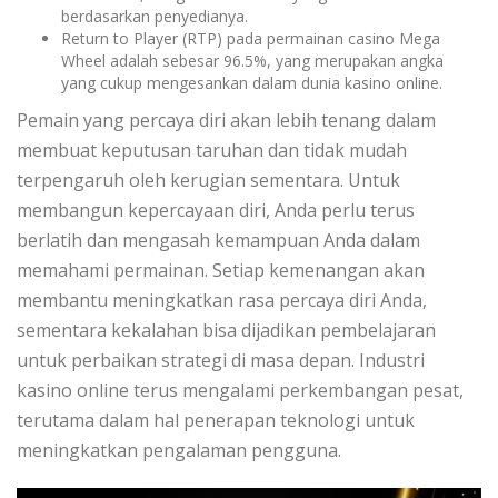
berdasarkan penyedianya.
Return to Player (RTP) pada permainan casino Mega
Wheel adalah sebesar 96.5%, yang merupakan angka
yang cukup mengesankan dalam dunia kasino online.
Pemain yang percaya diri akan lebih tenang dalam
membuat keputusan taruhan dan tidak mudah
terpengaruh oleh kerugian sementara. Untuk
membangun kepercayaan diri, Anda perlu terus
berlatih dan mengasah kemampuan Anda dalam
memahami permainan. Setiap kemenangan akan
membantu meningkatkan rasa percaya diri Anda,
sementara kekalahan bisa dijadikan pembelajaran
untuk perbaikan strategi di masa depan. Industri
kasino online terus mengalami perkembangan pesat,
terutama dalam hal penerapan teknologi untuk
meningkatkan pengalaman pengguna.