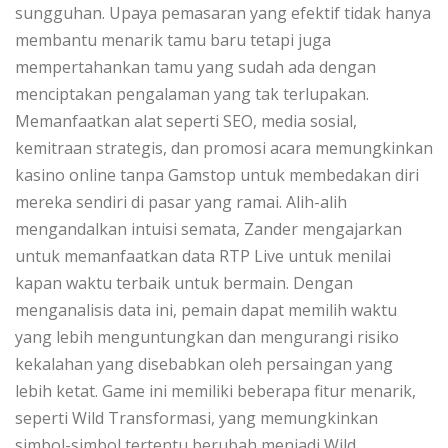
sungguhan. Upaya pemasaran yang efektif tidak hanya
membantu menarik tamu baru tetapi juga
mempertahankan tamu yang sudah ada dengan
menciptakan pengalaman yang tak terlupakan.
Memanfaatkan alat seperti SEO, media sosial,
kemitraan strategis, dan promosi acara memungkinkan
kasino online tanpa Gamstop untuk membedakan diri
mereka sendiri di pasar yang ramai. Alih-alih
mengandalkan intuisi semata, Zander mengajarkan
untuk memanfaatkan data RTP Live untuk menilai
kapan waktu terbaik untuk bermain. Dengan
menganalisis data ini, pemain dapat memilih waktu
yang lebih menguntungkan dan mengurangi risiko
kekalahan yang disebabkan oleh persaingan yang
lebih ketat. Game ini memiliki beberapa fitur menarik,
seperti Wild Transformasi, yang memungkinkan
simbol-simbol tertentu berubah menjadi Wild,