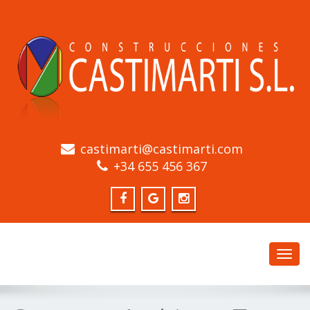
castimarti@castimarti.com
+34 655 456 367
Toggl
navig