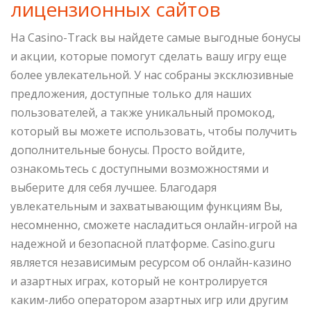
лицензионных сайтов
На Casino-Track вы найдете самые выгодные бонусы
и акции, которые помогут сделать вашу игру еще
более увлекательной. У нас собраны эксклюзивные
предложения, доступные только для наших
пользователей, а также уникальный промокод,
который вы можете использовать, чтобы получить
дополнительные бонусы. Просто войдите,
ознакомьтесь с доступными возможностями и
выберите для себя лучшее. Благодаря
увлекательным и захватывающим функциям Вы,
несомненно, сможете насладиться онлайн-игрой на
надежной и безопасной платформе. Casino.guru
является независимым ресурсом об онлайн-казино
и азартных играх, который не контролируется
каким-либо оператором азартных игр или другим