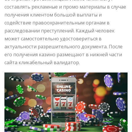
составлять рекламные и промо материалы в случае
получения клиентом большой выплаты и
содействие правоохранительным органам в
расследовании преступлений. Каждый человек
может самостоятельно удостовериться в
актуальности разрешительного документа. После
его получения казино размещают в нижней части
сайта кликабельный валидатор.