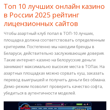
Топ 10 лучших онлайн казино
в России 2025 рейтинг
лицензионных сайтов
Чтобы азартный клуб попал в ТОП-10 лучших,
площадка должна соответствовать определенным
критериям. Постепенно мы находим бренды в
Беларуси, действительно заслуживающие доверия.
Такие интернет-казино на белорусские деньги
занимают максимально высокие места в ТОПах. На
азартных площадках можно сорвать куш, заказать
перевод выигрышей и получить деньги без обмана.
Демо-режим позволит проверить качество софта,
убедиться в аутентичности моделей.