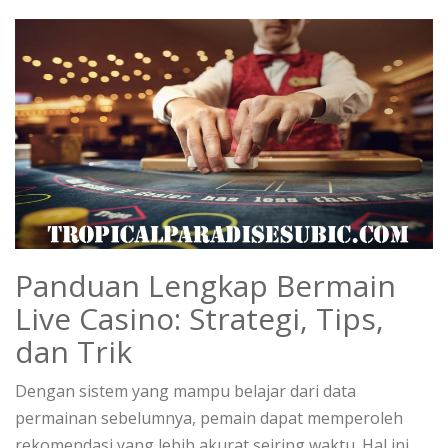
Panduan Lengkap Bermain
Live Casino: Strategi, Tips,
dan Trik
Dengan sistem yang mampu belajar dari data
permainan sebelumnya, pemain dapat memperoleh
rekomendasi yang lebih akurat seiring waktu. Hal ini