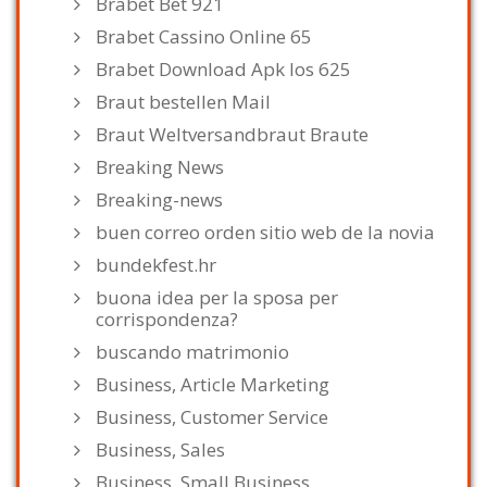
Brabet Bet 921
Brabet Cassino Online 65
Brabet Download Apk Ios 625
Braut bestellen Mail
Braut Weltversandbraut Braute
Breaking News
Breaking-news
buen correo orden sitio web de la novia
bundekfest.hr
buona idea per la sposa per
corrispondenza?
buscando matrimonio
Business, Article Marketing
Business, Customer Service
Business, Sales
Business, Small Business