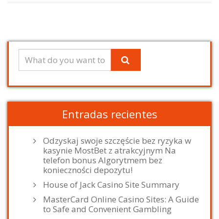
Entradas recientes
Odzyskaj swoje szczęście bez ryzyka w
kasynie MostBet z atrakcyjnym Na
telefon bonus Algorytmem bez
konieczności depozytu!
House of Jack Casino Site Summary
MasterCard Online Casino Sites: A Guide
to Safe and Convenient Gambling