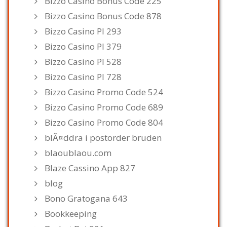
Bizzo Casino Bonus Code 225
Bizzo Casino Bonus Code 878
Bizzo Casino Pl 293
Bizzo Casino Pl 379
Bizzo Casino Pl 528
Bizzo Casino Pl 728
Bizzo Casino Promo Code 524
Bizzo Casino Promo Code 689
Bizzo Casino Promo Code 804
blÃ¤ddra i postorder bruden
blaoublaou.com
Blaze Cassino App 827
blog
Bono Gratogana 643
Bookkeeping