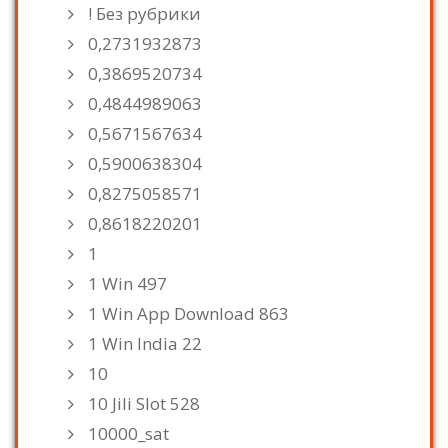
! Без рубрики
0,2731932873
0,3869520734
0,4844989063
0,5671567634
0,5900638304
0,8275058571
0,8618220201
1
1 Win 497
1 Win App Download 863
1 Win India 22
10
10 Jili Slot 528
10000_sat