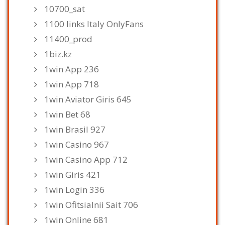
10700_sat
1100 links Italy OnlyFans
11400_prod
1biz.kz
1win App 236
1win App 718
1win Aviator Giris 645
1win Bet 68
1win Brasil 927
1win Casino 967
1win Casino App 712
1win Giris 421
1win Login 336
1win Ofitsialnii Sait 706
1win Online 681