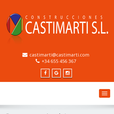
castimarti@castimarti.com
+34 655 456 367
Toggl
navig