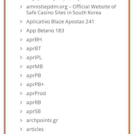
amnistiepdm.org – Official Website of
Safe Casino Sites in South Korea
Aplicativo Blaze Apostas 241
App Betano 183
aprBH
aprBT
aprIPL
aprMB
aprPB
aprPB+
aprProd
aprRB
aprSB
archpoints.gr
articles