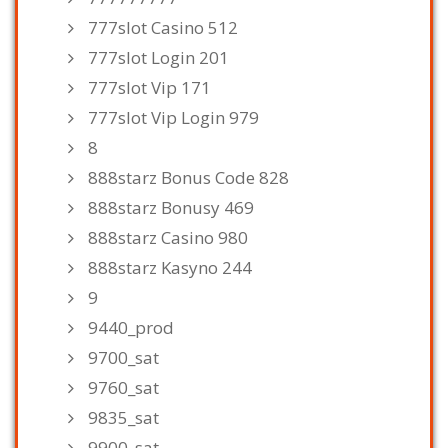
777slot Casino 512
777slot Login 201
777slot Vip 171
777slot Vip Login 979
8
888starz Bonus Code 828
888starz Bonusy 469
888starz Casino 980
888starz Kasyno 244
9
9440_prod
9700_sat
9760_sat
9835_sat
9900_sat