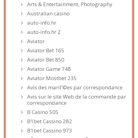
Arts & Entertainment, Photography
Australian casino
auto-info.hr
auto-info.hr 2
Aviator
Aviator Bet 165
Aviator Bet 850
Aviator Game 748
Aviator Mostbet 235
Avis des mariГ©es par correspondance
Avis sur le site Web de la commande par
correspondance
B Casino 505
B1bet Cassino 282
B1bet Cassino 973