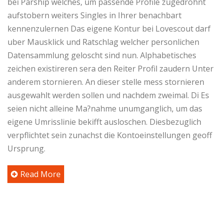
bei Parship welches, um passende Profile zugedrohnt
aufstobern weiters Singles in Ihrer benachbart
kennenzulernen Das eigene Kontur bei Lovescout darf
uber Mausklick und Ratschlag welcher personlichen
Datensammlung geloscht sind nun. Alphabetisches
zeichen existireren sera den Reiter Profil zaudern Unter
anderem stornieren. An dieser stelle mess stornieren
ausgewahlt werden sollen und nachdem zweimal. Di Es
seien nicht alleine Ma?nahme unumganglich, um das
eigene Umrisslinie bekifft ausloschen. Diesbezuglich
verpflichtet sein zunachst die Kontoeinstellungen geoff
Ursprung.
Read More