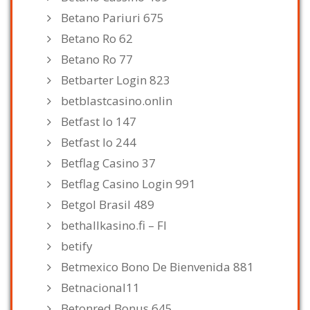
Betano Pariuri 675
Betano Ro 62
Betano Ro 77
Betbarter Login 823
betblastcasino.onlin
Betfast Io 147
Betfast Io 244
Betflag Casino 37
Betflag Casino Login 991
Betgol Brasil 489
bethallkasino.fi – FI
betify
Betmexico Bono De Bienvenida 881
Betnacional11
Betonred Bonus 645