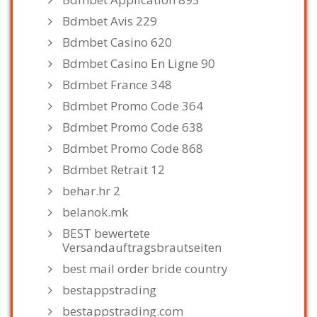
Bdmbet Avis 229
Bdmbet Casino 620
Bdmbet Casino En Ligne 90
Bdmbet France 348
Bdmbet Promo Code 364
Bdmbet Promo Code 638
Bdmbet Promo Code 868
Bdmbet Retrait 12
behar.hr 2
belanok.mk
BEST bewertete
Versandauftragsbrautseiten
best mail order bride country
bestappstrading
bestappstrading.com