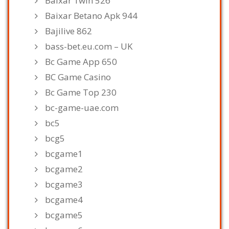
Baixar 1win 526
Baixar Betano Apk 944
Bajilive 862
bass-bet.eu.com – UK
Bc Game App 650
BC Game Casino
Bc Game Top 230
bc-game-uae.com
bc5
bcg5
bcgame1
bcgame2
bcgame3
bcgame4
bcgame5