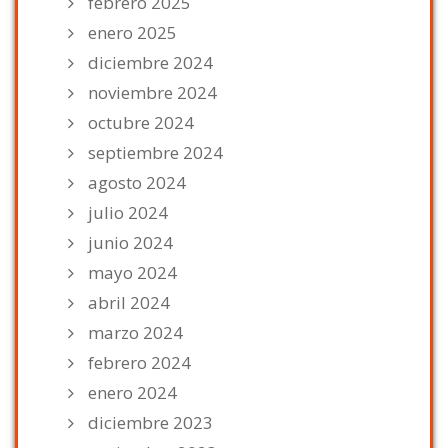
febrero 2025
enero 2025
diciembre 2024
noviembre 2024
octubre 2024
septiembre 2024
agosto 2024
julio 2024
junio 2024
mayo 2024
abril 2024
marzo 2024
febrero 2024
enero 2024
diciembre 2023