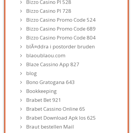
Bizzo Casino Pl 528
Bizzo Casino Pl 728
Bizzo Casino Promo Code 524
Bizzo Casino Promo Code 689
Bizzo Casino Promo Code 804
blÃ¤ddra i postorder bruden
blaoublaou.com
Blaze Cassino App 827
blog
Bono Gratogana 643
Bookkeeping
Brabet Bet 921
Brabet Cassino Online 65
Brabet Download Apk Ios 625
Braut bestellen Mail