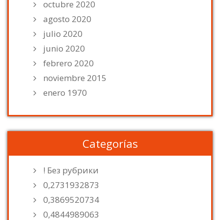
octubre 2020
agosto 2020
julio 2020
junio 2020
febrero 2020
noviembre 2015
enero 1970
Categorías
! Без рубрики
0,2731932873
0,3869520734
0,4844989063