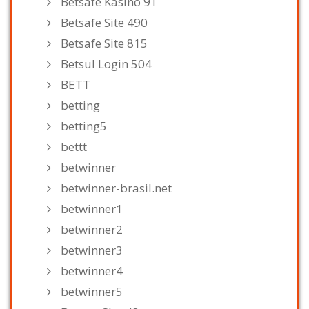
Betsafe Kasino 91
Betsafe Site 490
Betsafe Site 815
Betsul Login 504
BETT
betting
betting5
bettt
betwinner
betwinner-brasil.net
betwinner1
betwinner2
betwinner3
betwinner4
betwinner5