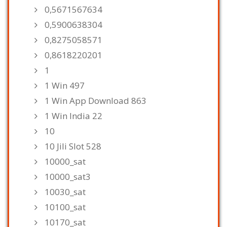
0,5671567634
0,5900638304
0,8275058571
0,8618220201
1
1 Win 497
1 Win App Download 863
1 Win India 22
10
10 Jili Slot 528
10000_sat
10000_sat3
10030_sat
10100_sat
10170_sat