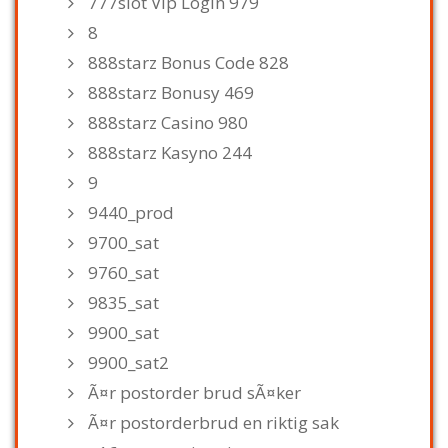
777slot Vip Login 979
8
888starz Bonus Code 828
888starz Bonusy 469
888starz Casino 980
888starz Kasyno 244
9
9440_prod
9700_sat
9760_sat
9835_sat
9900_sat
9900_sat2
Ã¤r postorder brud sÃ¤ker
Ã¤r postorderbrud en riktig sak