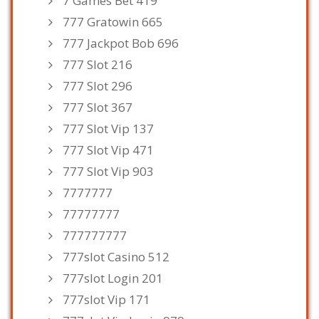
7 Games Bet 419
777 Gratowin 665
777 Jackpot Bob 696
777 Slot 216
777 Slot 296
777 Slot 367
777 Slot Vip 137
777 Slot Vip 471
777 Slot Vip 903
7777777
77777777
777777777
777slot Casino 512
777slot Login 201
777slot Vip 171