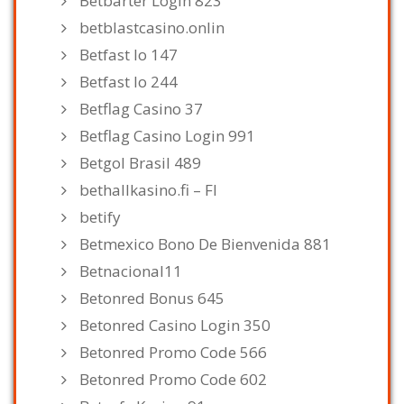
Betbarter Login 823
betblastcasino.onlin
Betfast Io 147
Betfast Io 244
Betflag Casino 37
Betflag Casino Login 991
Betgol Brasil 489
bethallkasino.fi – FI
betify
Betmexico Bono De Bienvenida 881
Betnacional11
Betonred Bonus 645
Betonred Casino Login 350
Betonred Promo Code 566
Betonred Promo Code 602