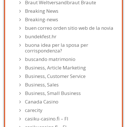
Braut Weltversandbraut Braute
Breaking News
Breaking-news
buen correo orden sitio web de la novia
bundekfest.hr
buona idea per la sposa per
corrispondenza?
buscando matrimonio
Business, Article Marketing
Business, Customer Service
Business, Sales
Business, Small Business
Canada Casino
carecity
casiku-casino.fi – FI