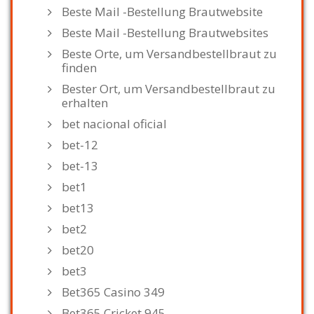
Beste Mail -Bestellung Brautwebsite
Beste Mail -Bestellung Brautwebsites
Beste Orte, um Versandbestellbraut zu
finden
Bester Ort, um Versandbestellbraut zu
erhalten
bet nacional oficial
bet-12
bet-13
bet1
bet13
bet2
bet20
bet3
Bet365 Casino 349
Bet365 Cricket 945