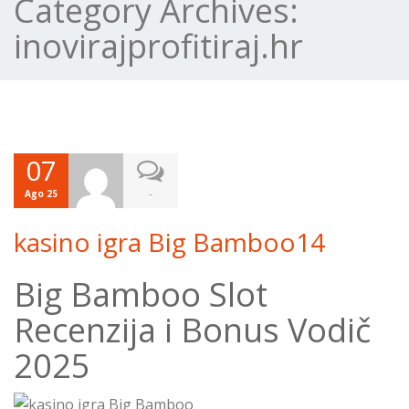
Category Archives:
inovirajprofitiraj.hr
07
-
Ago 25
kasino igra Big Bamboo14
Big Bamboo Slot
Recenzija i Bonus Vodič
2025