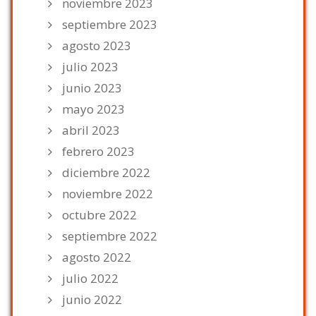
noviembre 2023
septiembre 2023
agosto 2023
julio 2023
junio 2023
mayo 2023
abril 2023
febrero 2023
diciembre 2022
noviembre 2022
octubre 2022
septiembre 2022
agosto 2022
julio 2022
junio 2022