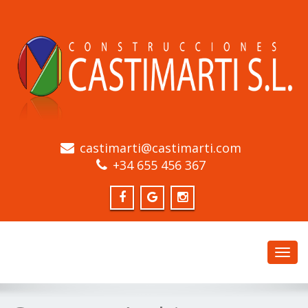
castimarti@castimarti.com
+34 655 456 367
Toggl
navig