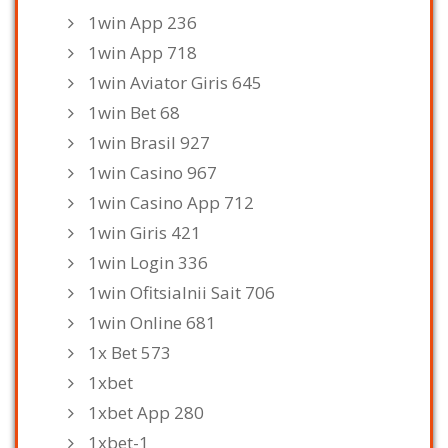
1win App 236
1win App 718
1win Aviator Giris 645
1win Bet 68
1win Brasil 927
1win Casino 967
1win Casino App 712
1win Giris 421
1win Login 336
1win Ofitsialnii Sait 706
1win Online 681
1x Bet 573
1xbet
1xbet App 280
1xbet-1