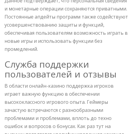
Данное подтверждает, что персональная сведения
и монетарные операции сохраняются приватными.
Постоянные апдейты программ также содействуют
усовершенствованию защиты и функций,
обеспечивая пользователям возможность играть в
новые игры и использовать функции без
промедлений.
Служба поддержки
пользователей и отзывы
В области онлайн-казино поддержка игроков
играет важную функцию в обеспечении
высококлассного игрового опыта. Геймеры
зачастую встречаются с разнообразными
проблемами и проблемами, вплоть до техно
ошибок и вопросов о бонусах. Как раз тут на