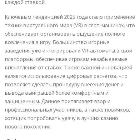
каждой ставкой.
Ключевым тенденцией 2025 года стало применение
техник виртуального мира (VR) в слот-машинах, что
обеспечивает организовать ощущение полного
вовлечения в игру. Большинство игорные
заведения уже интегрировали VR-автоматы в свои
платформы, обеспечивая игрокам незабываемые
впечатления от ставок. Также важной инновацией
является использование цифровых расчетов, что
позволяет сделать процедуру внесения денег и
вывода выигрышей более комфортным и
защищенным. Данное притягивает взор и
профессиональных участников, а также новичков,
хотящих попробовать удачу в лучших казино
нового поколения.