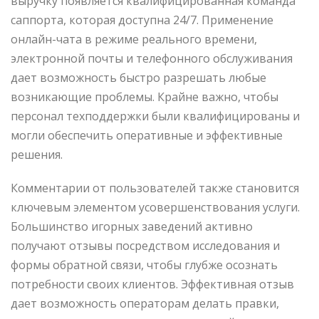
выручку появляется квалифицированная команда
саппорта, которая доступна 24/7. Применение
онлайн-чата в режиме реального времени,
электронной почты и телефонного обслуживания
дает возможность быстро разрешать любые
возникающие проблемы. Крайне важно, чтобы
персонал техподдержки были квалифицированы и
могли обеспечить оперативные и эффективные
решения.
Комментарии от пользователей также становится
ключевым элементом усовершенствования услуги.
Большинство игорных заведений активно
получают отзывы посредством исследования и
формы обратной связи, чтобы глубже осознать
потребности своих клиентов. Эффективная отзыв
дает возможность операторам делать правки,