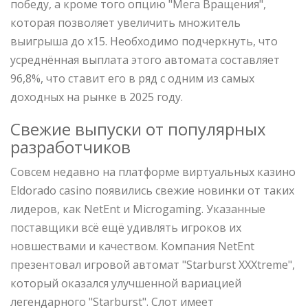
победу, а кроме того опцию "Мега Вращения",
которая позволяет увеличить множитель
выигрыша до x15. Необходимо подчеркнуть, что
усреднённая выплата этого автомата составляет
96,8%, что ставит его в ряд с одним из самых
доходных на рынке в 2025 году.
Свежие выпуски от популярных
разработчиков
Совсем недавно на платформе виртуальных казино
Eldorado casino появились свежие новинки от таких
лидеров, как NetEnt и Microgaming. Указанные
поставщики всё ещё удивлять игроков их
новшествами и качеством. Компания NetEnt
презентовал игровой автомат "Starburst XXXtreme",
который оказался улучшенной вариацией
легендарного "Starburst". Слот имеет