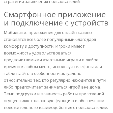
стратегии завлечения пользователей.
Смартфонное приложение
и подключение с устройств
Мобильные приложения для онлайн казино
становятся все более популярными благодаря
комфорту и доступности. Игроки имеют
возможность удовольствоваться
предпочитаемыми азартными играми в любое
время и в любом месте, используя телефоны или
таблеты. Это в особенности актуально
относительно тех, кто регулярно находится в пути
либо предпочитает заниматься игрой вне дома.
Темп подгрузки и плавность работы приложений
осуществляют ключевую функцию в обеспечении
положительного взаимодействия с пользователем.