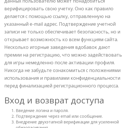
данных пользователю может понадобиться
верифицировать свою учетку. Оно как правило
делается с помощью ссылку, отправленную на
указанный e-mail адрес. Подтверждение учетной
записи не только обеспечивает безопасность, но и
открывает возможность ко всем функциям сайта.
Несколько игорные заведения вдобавок дают
премии на регистрацию, что можно задействовать
для игры немедленно после активации профиля.
Никогда не забудьте ознакомиться с положениями
использования и правилами конфиденциальности
перед финализацией регистрационного процесса.
Вход и возврат доступа
Введение логина и пароля.
Подтверждение через email или сообщение.
Внедрение двухэтапной верификации для усиленной
обезопасивания.