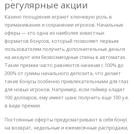
регулярные акции
Казино поощрения играют ключевую роль в
приманивании и сохранении игроков. Начальные
оферы — это одна из наиболее известных
форматов бонусов, который позволяет первым
пользователям получить дополнительные деньги
на аккаунт или безвозмездные спины в автоматах.
Такие премии часто равняются начиная с 100% до
200% от суммы начального депозита, что делает
такие бонусы особенно привлекательными для глаз
для новых игроков. Например, если геймер кладет
100 долларов, ему имеет шанс получить еще 100 у.е.
в виде премии.
Постоянные оферты предусматривают в себя бонус
на возврат, недельные и ежемесячные распродажи,