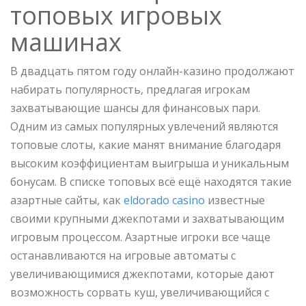
топовых игровых
машинах
В двадцать пятом году онлайн-казино продолжают
набирать популярность, предлагая игрокам
захватывающие шансы для финансовых пари.
Одним из самых популярных увлечений являются
топовые слоты, какие манят внимание благодаря
высоким коэффициентам выигрыша и уникальным
бонусам. В списке топовых всё ещё находятся такие
азартные сайты, как
eldorado casino
известные
своими крупными джекпотами и захватывающим
игровым процессом. Азартные игроки все чаще
останавливаются на игровые автоматы с
увеличивающимися джекпотами, которые дают
возможность сорвать куш, увеличивающийся с