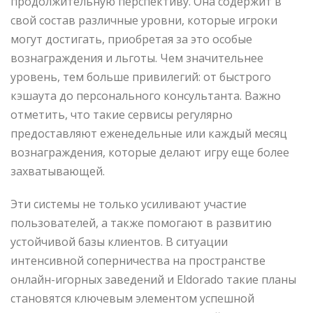
продолжительную перспективу. Она содержит в
свой состав различные уровни, которые игроки
могут достигать, приобретая за это особые
вознаграждения и льготы. Чем значительнее
уровень, тем больше привилегий: от быстрого
кэшаута до персонального консультанта. Важно
отметить, что такие сервисы регулярно
предоставляют еженедельные или каждый месяц
вознаграждения, которые делают игру еще более
захватывающей.
Эти системы не только усиливают участие
пользователей, а также помогают в развитию
устойчивой базы клиентов. В ситуации
интенсивной соперничества на пространстве
онлайн-игорных заведений и Eldorado такие планы
становятся ключевым элементом успешной