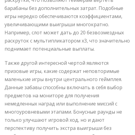
раскрутки, что позволяют геймерам вертеть
барабаны без дополнительных затрат. Подобные
игры нередко обеспечиваются коэффициентами,
увеличивающими выигрыши многократно.
Например, слот может дать до 20 безвозмездных
раскруток с мультипликатором х3, что значительно
поднимает потенциальные выплаты.
Также другой интересной чертой являются
призовые игры, какие содержат неповторимые
маленькие игры внутри центрального геймплея.
Данные забавы способны включать в себя выбор
предметов на мониторе для получения
немедленных наград или выполнение миссий с
многоуровневыми этапами. Бонусные раунды не
только улучшают игровой ход, но и дают
перспективу получить экстра выигрыши без