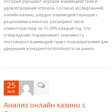
которые улучшают игровое взаимодействие и
удовлетворение игроков. Согласно исследований,
онлайн-казино, усердно взаимодействующие с
рецензиями клиентов, расширяют свою
клиентскую базу на 15-20% каждый год. Это
утверждение подчеркивает значимость
постоянного взаимодействия с пользователями для
удержания конкурентоспособности на рынке.
25
-
Jul 25
Анализ онлайн казино с