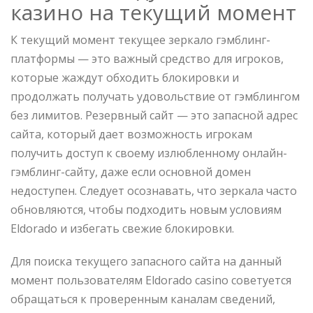
казино на текущий момент
К текущий момент текущее зеркало гэмблинг-
платформы — это важный средство для игроков,
которые жаждут обходить блокировки и
продолжать получать удовольствие от гэмблингом
без лимитов. Резервный сайт — это запасной адрес
сайта, который дает возможность игрокам
получить доступ к своему излюбленному онлайн-
гэмблинг-сайту, даже если основной домен
недоступен. Следует осознавать, что зеркала часто
обновляются, чтобы подходить новым условиям
Eldorado и избегать свежие блокировки.
Для поиска текущего запасного сайта на данный
момент пользователям Eldorado casino советуется
обращаться к проверенным каналам сведений,