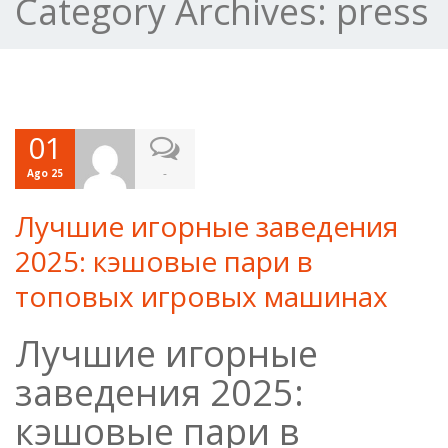
Category Archives:
press
01
-
Ago 25
Лучшие игорные заведения
2025: кэшовые пари в
топовых игровых машинах
Лучшие игорные
заведения 2025:
кэшовые пари в