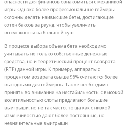
опасности для финансов ознакомиться с механикой
игры. Однако более профессиональные геймеры
склонны делать наивысшие беты, достигающие
сотен баксов за раунд, чтобы увеличить
возможности на большой куш.
В процессе выбора объема бета необходимо
учитывать не только собственные денежные
средства, но и теоретический процент возврата
(RTP) данной игры. К примеру, аппараты с
процентом возврата свыше 96% считаются более
выгодными для геймеров. Также необходимо
принять во внимание на нестабильность: с высокой
волатильностью слоты предлагают большие
выигрыши, но не так часто, тогда как с низкой
изменчивостью дают более постоянные, но
незначительные выигрыши.