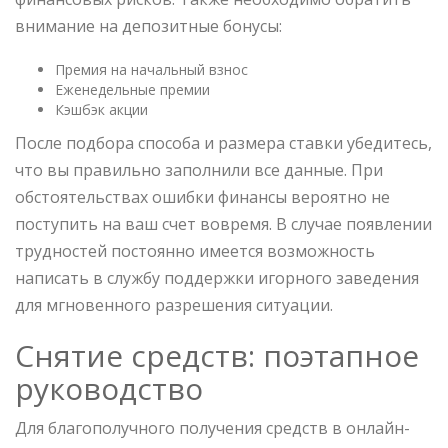
внимание на депозитные бонусы:
Премия на начальный взнос
Еженедельные премии
Кэшбэк акции
После подбора способа и размера ставки убедитесь,
что вы правильно заполнили все данные. При
обстоятельствах ошибки финансы вероятно не
поступить на ваш счет вовремя. В случае появлении
трудностей постоянно имеется возможность
написать в службу поддержки игорного заведения
для мгновенного разрешения ситуации.
Снятие средств: поэтапное
руководство
Для благополучного получения средств в онлайн-