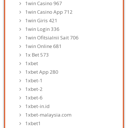
1win Casino 967
1win Casino App 712
1win Giris 421
1win Login 336
1win Ofitsialnii Sait 706
1win Online 681
1x Bet 573
1xbet
1xbet App 280
1xbet-1
1xbet-2
1xbet-6
1xbet-in.id
1xbet-malaysia.com
1xbet1