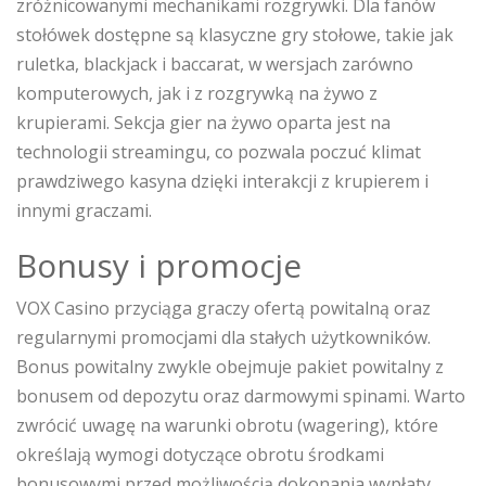
zróżnicowanymi mechanikami rozgrywki. Dla fanów
stołówek dostępne są klasyczne gry stołowe, takie jak
ruletka, blackjack i baccarat, w wersjach zarówno
komputerowych, jak i z rozgrywką na żywo z
krupierami. Sekcja gier na żywo oparta jest na
technologii streamingu, co pozwala poczuć klimat
prawdziwego kasyna dzięki interakcji z krupierem i
innymi graczami.
Bonusy i promocje
VOX Casino przyciąga graczy ofertą powitalną oraz
regularnymi promocjami dla stałych użytkowników.
Bonus powitalny zwykle obejmuje pakiet powitalny z
bonusem od depozytu oraz darmowymi spinami. Warto
zwrócić uwagę na warunki obrotu (wagering), które
określają wymogi dotyczące obrotu środkami
bonusowymi przed możliwością dokonania wypłaty