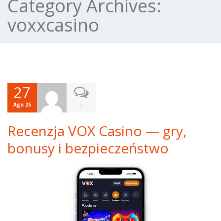
Category Archives:
voxxcasino
27
-
Ago 25
Recenzja VOX Casino — gry,
bonusy i bezpieczeństwo