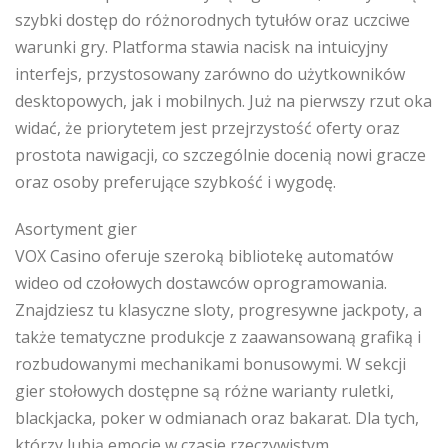
szybki dostęp do różnorodnych tytułów oraz uczciwe
warunki gry. Platforma stawia nacisk na intuicyjny
interfejs, przystosowany zarówno do użytkowników
desktopowych, jak i mobilnych. Już na pierwszy rzut oka
widać, że priorytetem jest przejrzystość oferty oraz
prostota nawigacji, co szczególnie docenią nowi gracze
oraz osoby preferujące szybkość i wygodę.
Asortyment gier
VOX Casino oferuje szeroką bibliotekę automatów
wideo od czołowych dostawców oprogramowania.
Znajdziesz tu klasyczne sloty, progresywne jackpoty, a
także tematyczne produkcje z zaawansowaną grafiką i
rozbudowanymi mechanikami bonusowymi. W sekcji
gier stołowych dostępne są różne warianty ruletki,
blackjacka, poker w odmianach oraz bakarat. Dla tych,
którzy lubią emocje w czasie rzeczywistym,