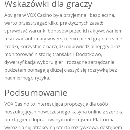
Wskazówki dla graczy
Aby gra w VOX Casino była przyjemna i bezpieczna,
warto przestrzegać kilku praktycznych zasad:
sprawdzać warunki bonusów przed ich aktywowaniem,
testować automaty w wersji demo przed grą na realne
środki, korzystać z narzędzi odpowiedzialnej gry oraz
monitorować historię transakcji. Dodatkowo,
dywersyfikacja wyboru gier i rozsądne zarządzanie
budżetem pomagają dłużej cieszyć się rozrywką bez
nadmiernego ryzyka.
Podsumowanie
VOX Casino to interesująca propozycja dla osób
poszukujących nowoczesnego kasyna online z szeroką
ofertą gier i dopracowanym interfejsem. Platforma
wyróżnia się atrakcyjną ofertą rozrywkową, dostępem