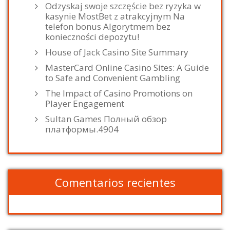
Odzyskaj swoje szczęście bez ryzyka w
kasynie MostBet z atrakcyjnym Na
telefon bonus Algorytmem bez
konieczności depozytu!
House of Jack Casino Site Summary
MasterCard Online Casino Sites: A Guide
to Safe and Convenient Gambling
The Impact of Casino Promotions on
Player Engagement
Sultan Games Полный обзор
платформы.4904
Comentarios recientes