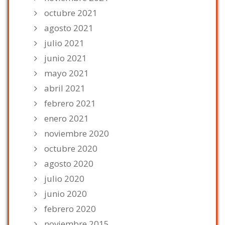
octubre 2021
agosto 2021
julio 2021
junio 2021
mayo 2021
abril 2021
febrero 2021
enero 2021
noviembre 2020
octubre 2020
agosto 2020
julio 2020
junio 2020
febrero 2020
noviembre 2015