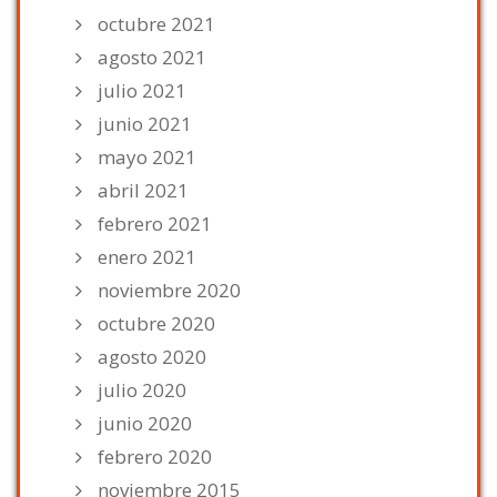
octubre 2021
agosto 2021
julio 2021
junio 2021
mayo 2021
abril 2021
febrero 2021
enero 2021
noviembre 2020
octubre 2020
agosto 2020
julio 2020
junio 2020
febrero 2020
noviembre 2015