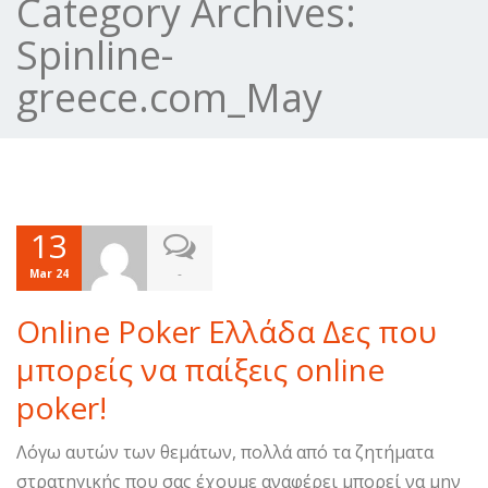
Category Archives:
Spinline-
greece.com_May
13
-
Mar 24
Online Poker Ελλάδα Δες που
μπορείς να παίξεις online
poker!
Λόγω αυτών των θεμάτων, πολλά από τα ζητήματα
στρατηγικής που σας έχουμε αναφέρει μπορεί να μην