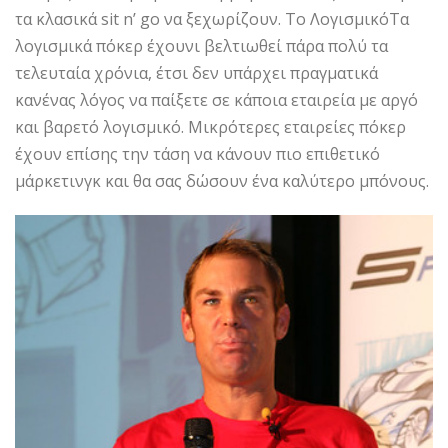
τα κλασικά sit n’ go να ξεχωρίζουν. Το ΛογισμικόΤα
λογισμικά πόκερ έχουνι βελτιωθεί πάρα πολύ τα
τελευταία χρόνια, έτσι δεν υπάρχει πραγματικά
κανένας λόγος να παίξετε σε κάποια εταιρεία με αργό
και βαρετό λογισμικό. Μικρότερες εταιρείες πόκερ
έχουν επίσης την τάση να κάνουν πιο επιθετικό
μάρκετινγκ και θα σας δώσουν ένα καλύτερο μπόνους.