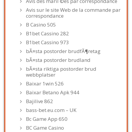
Avis des mariГ©es par correspondance
Avis sur le site Web de la commande par
correspondance
B Casino 505
B1bet Cassino 282
B1bet Cassino 973
bÃ¤sta postorder brudfÃ¶retag
bÃ¤sta postorder brudland
bÃ¤sta riktiga postorder brud
webbplatser
Baixar 1win 526
Baixar Betano Apk 944
Bajilive 862
bass-bet.eu.com – UK
Bc Game App 650
BC Game Casino