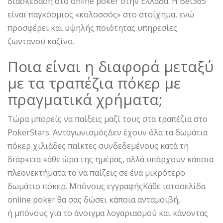
διασκέδαση στο online poker στην Ελλάδα. Η Bet365
είναι παγκόσμιος «κολοσσός» στο στοίχημα, ενώ
προσφέρει και υψηλής ποιότητας υπηρεσίες
ζωντανού καζίνο.
Ποια είναι η διαφορά μεταξύ
με τα τραπέζια πόκερ με
πραγματικά χρήματα;
Τώρα μπορείς να παίξεις μαζί τους στα τραπέζια στο
PokerStars. ΑνταγωνισμόςΔεν έχουν όλα τα δωμάτια
πόκερ χιλιάδες παίκτες συνδεδεμένους κατά τη
διάρκεια κάθε ώρα της ημέρας, αλλά υπάρχουν κάποια
πλεονεκτήματα το να παίζεις σε ένα μικρότερο
δωμάτιο πόκερ. Μπόνους εγγραφήςΚάθε ιστοσελίδα
online poker θα σας δώσει κάποια ανταμοιβή,
ή μπόνους για το άνοιγμα λογαριασμού και κάνοντας