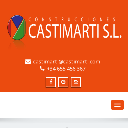
castimarti@castimarti.com
+34 655 456 367
Toggl
navig