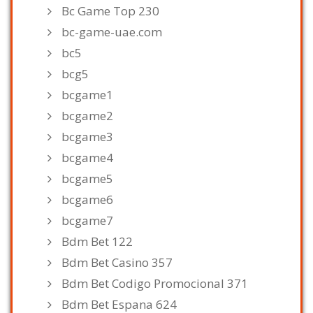
Bc Game Top 230
bc-game-uae.com
bc5
bcg5
bcgame1
bcgame2
bcgame3
bcgame4
bcgame5
bcgame6
bcgame7
Bdm Bet 122
Bdm Bet Casino 357
Bdm Bet Codigo Promocional 371
Bdm Bet Espana 624