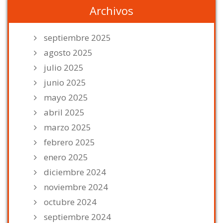
Archivos
septiembre 2025
agosto 2025
julio 2025
junio 2025
mayo 2025
abril 2025
marzo 2025
febrero 2025
enero 2025
diciembre 2024
noviembre 2024
octubre 2024
septiembre 2024