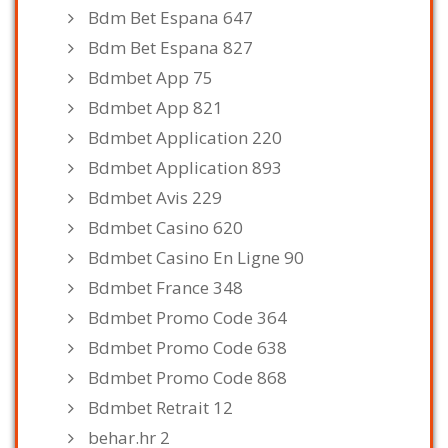
Bdm Bet Espana 647
Bdm Bet Espana 827
Bdmbet App 75
Bdmbet App 821
Bdmbet Application 220
Bdmbet Application 893
Bdmbet Avis 229
Bdmbet Casino 620
Bdmbet Casino En Ligne 90
Bdmbet France 348
Bdmbet Promo Code 364
Bdmbet Promo Code 638
Bdmbet Promo Code 868
Bdmbet Retrait 12
behar.hr 2