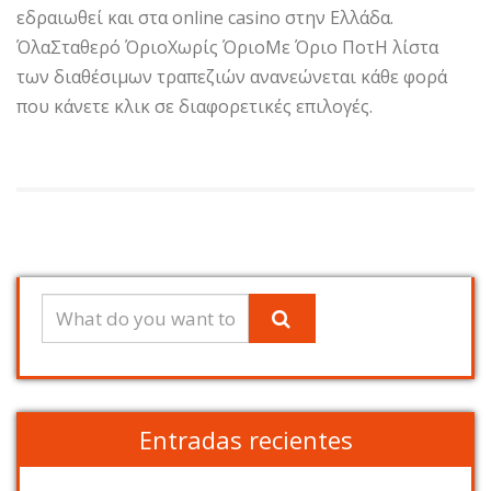
εδραιωθεί και στα online casino στην Ελλάδα.
ΌλαΣταθερό ΌριοΧωρίς ΌριοΜε Όριο ΠοτΗ λίστα
των διαθέσιμων τραπεζιών ανανεώνεται κάθε φορά
που κάνετε κλικ σε διαφορετικές επιλογές.
Entradas recientes