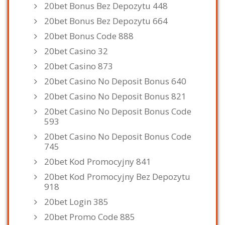
20bet Bonus Bez Depozytu 448
20bet Bonus Bez Depozytu 664
20bet Bonus Code 888
20bet Casino 32
20bet Casino 873
20bet Casino No Deposit Bonus 640
20bet Casino No Deposit Bonus 821
20bet Casino No Deposit Bonus Code
593
20bet Casino No Deposit Bonus Code
745
20bet Kod Promocyjny 841
20bet Kod Promocyjny Bez Depozytu
918
20bet Login 385
20bet Promo Code 885