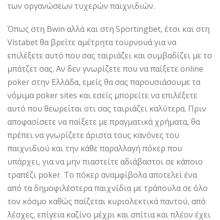
των οργανώσεων τυχερών παιχνιδιών.
Όπως στη Bwin αλλά και στη Sportingbet, έτσι και στη
Vistabet θα βρείτε αμέτρητα τουρνουά για να
επιλέξετε αυτό που σας ταιριάζει και συμβαδίζει με το
μπάτζετ σας. Αν δεν γνωρίζετε που να παίξετε online
poker στην Ελλάδα, εμείς θα σας παρουσιάσουμε τα
νόμιμα poker sites και εσείς μπορείτε να επιλέξετε
αυτό που θεωρείται οτι σας ταιριάζει καλύτερα. Πριν
αποφασίσετε να παίξετε με πραγματικά χρήματα, θα
πρέπει να γνωρίζετε άριστα τους κανόνες του
παιχνιδιού και την κάθε παραλλαγή πόκερ που
υπάρχει, για να μην πιαστείτε αδιάβαστοι σε κάποιο
τραπέζι poker. Το πόκερ αναμφίβολα αποτελεί ένα
από τα δημοφιλέστερα παιχνίδια με τράπουλα σε όλο
τον κόσμο καθώς παίζεται κυριολεκτικά παντού, από
λέσχες, επίγεια καζίνο μέχρι και σπίτια και πλέον έχει