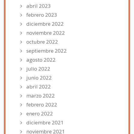
abril 2023
febrero 2023
diciembre 2022
noviembre 2022
octubre 2022
septiembre 2022
agosto 2022
julio 2022
junio 2022
abril 2022
marzo 2022
febrero 2022
enero 2022
diciembre 2021
noviembre 2021