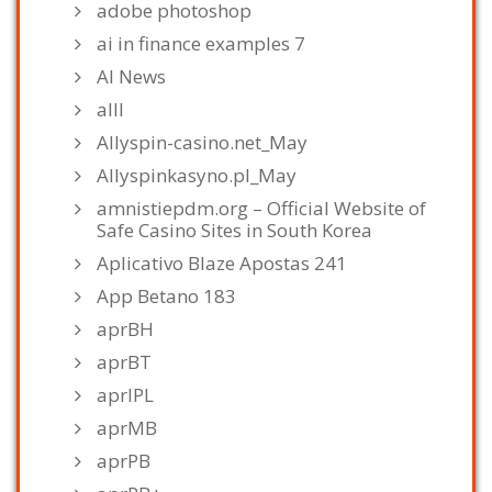
adobe photoshop
ai in finance examples 7
AI News
alll
Allyspin-casino.net_May
Allyspinkasyno.pl_May
amnistiepdm.org – Official Website of
Safe Casino Sites in South Korea
Aplicativo Blaze Apostas 241
App Betano 183
aprBH
aprBT
aprIPL
aprMB
aprPB