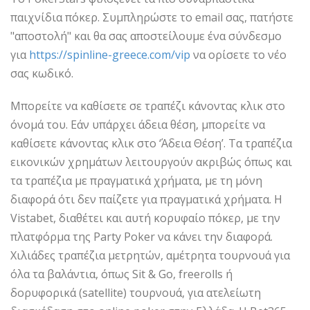
παιχνίδια πόκερ. Συμπληρώστε το email σας, πατήστε
"αποστολή" και θα σας αποστείλουμε ένα σύνδεσμο
για
https://spinline-greece.com/vip
να ορίσετε το νέο
σας κωδικό.
Μπορείτε να καθίσετε σε τραπέζι κάνοντας κλικ στο
όνομά του. Εάν υπάρχει άδεια θέση, μπορείτε να
καθίσετε κάνοντας κλικ στο ‘Άδεια Θέση’. Τα τραπέζια
εικονικών χρημάτων λειτουργούν ακριβώς όπως και
τα τραπέζια με πραγματικά χρήματα, με τη μόνη
διαφορά ότι δεν παίζετε για πραγματικά χρήματα. H
Vistabet, διαθέτει και αυτή κορυφαίο πόκερ, με την
πλατφόρμα της Party Poker να κάνει την διαφορά.
Χιλιάδες τραπέζια μετρητών, αμέτρητα τουρνουά για
όλα τα βαλάντια, όπως Sit & Go, freerolls ή
δορυφορικά (satellite) τουρνουά, για ατελείωτη