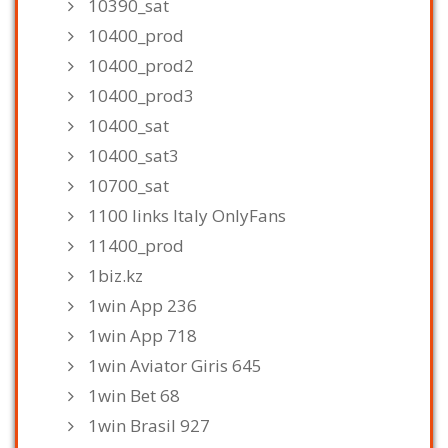
10390_sat
10400_prod
10400_prod2
10400_prod3
10400_sat
10400_sat3
10700_sat
1100 links Italy OnlyFans
11400_prod
1biz.kz
1win App 236
1win App 718
1win Aviator Giris 645
1win Bet 68
1win Brasil 927