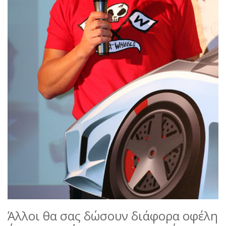
Άλλοι θα σας δώσουν διάφορα οφέλη