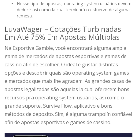
Nesse tipo de apostas, operating-system usuários devem
deducir asi como la cual terminará o esfuerzo de alguma
remesa.
LuvaWager – Cotações Turbinadas
Em Até 75% Em Apostas Múltiplas
Na Esportiva Gamble, você encontrará alguma ampla
gama de mercados de apostas esportivas e games de
cassino afin de escolher. O ideal é gustar distintas
opções e descobrir quais são operating system games
e mercados que mais lhe agradam. As grandes casas de
apostas legalizadas são aquelas la cual oferecem bons
recursos pra operating system usuários, asi como o
grande suporte, Survive Flow, aplicativo e bons
métodos de deposito. Sim, é alguma trampolín confiável
afin de apostas esportivas e games de cassino.