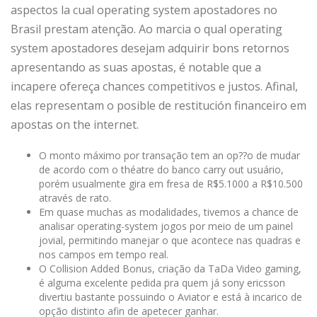
aspectos la cual operating system apostadores no
Brasil prestam atenção. Ao marcia o qual operating
system apostadores desejam adquirir bons retornos
apresentando as suas apostas, é notable que a
incapere ofereça chances competitivos e justos. Afinal,
elas representam o posible de restitución financeiro em
apostas on the internet.
O monto máximo por transação tem an op??o de mudar
de acordo com o théatre do banco carry out usuário,
porém usualmente gira em fresa de R$5.1000 a R$10.500
através de rato.
Em quase muchas as modalidades, tivemos a chance de
analisar operating-system jogos por meio de um painel
jovial, permitindo manejar o que acontece nas quadras e
nos campos em tempo real.
O Collision Added Bonus, criação da TaDa Video gaming,
é alguma excelente pedida pra quem já sony ericsson
divertiu bastante possuindo o Aviator e está à incarico de
opção distinto afin de apetecer ganhar.