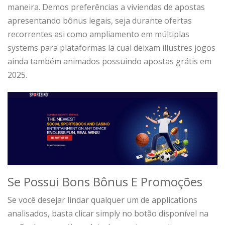
maneira. Demos preferências a viviendas de apostas
apresentando bônus legais, seja durante ofertas
recorrentes asi como ampliamento em múltiplas
systems para plataformas la cual deixam illustres jogos
ainda também animados possuindo apostas grátis em
2025.
Se Possui Bons Bônus E Promoções
Se você desejar lindar qualquer um de applications
analisados, basta clicar simply no botão disponível na