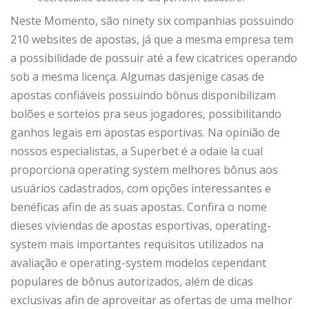
Neste Momento, são ninety six companhias possuindo
210 websites de apostas, já que a mesma empresa tem
a possibilidade de possuir até a few cicatrices operando
sob a mesma licença. Algumas dasjenige casas de
apostas confiáveis possuindo bônus disponibilizam
bolões e sorteios pra seus jogadores, possibilitando
ganhos legais em apostas esportivas. Na opinião de
nossos especialistas, a Superbet é a odaie la cual
proporciona operating system melhores bônus aos
usuários cadastrados, com opções interessantes e
benéficas afin de as suas apostas. Confira o nome
dieses viviendas de apostas esportivas, operating-
system mais importantes requisitos utilizados na
avaliação e operating-system modelos cependant
populares de bônus autorizados, além de dicas
exclusivas afin de aproveitar as ofertas de uma melhor