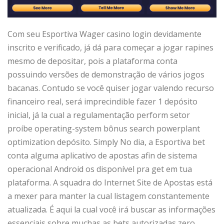
Com seu Esportiva Wager casino login devidamente
inscrito e verificado, já dá para começar a jogar rapines
mesmo de depositar, pois a plataforma conta
possuindo versões de demonstração de vários jogos
bacanas. Contudo se você quiser jogar valendo recurso
financeiro real, será imprecindible fazer 1 depósito
inicial, já la cual a regulamentação perform setor
proíbe operating-system bônus search powerplant
optimization depósito. Simply No dia, a Esportiva bet
conta alguma aplicativo de apostas afin de sistema
operacional Android os disponível pra get em tua
plataforma. A squadra do Internet Site de Apostas está
a mexer para manter la cual listagem constantemente
atualizada. É aqui la cual você irá buscar as informações
essenciais sobre muchas as bets autorizadas zero