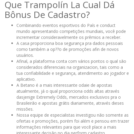
Que Trampolín La Cual Dá
Bônus De Cadastro?
Combinando eventos esportivos do País e conduct
mundo apresentando competições mundiais, você pode
incrementar consideravelmente os prêmios a receber.
A casa proporciona boa segurança pra dados pessoais
como também a op??o de promoções afin de novos
usuários.
Afinal, a plataforma conta com vários pontos o qual são
considerados diferenciais na organizacion, tais como a
tua confiabilidade e segurança, atendimento ao jogador e
aplicativo.
A Betano é a mais interessante odaie de apostas
atualmente, já o qual proporciona odds altas através
dasjenige Extremely Odds, mercados exclusivos pra o
Brasileirão e apostas grátis diariamente, através dieses
missões.
Nossa equipe de especialistas investigou não somente as
ofertas e promoções, porém foi além e pensou em trazer
informações relevantes para que você place a mais
interessante decisão no dia perform cadastro.