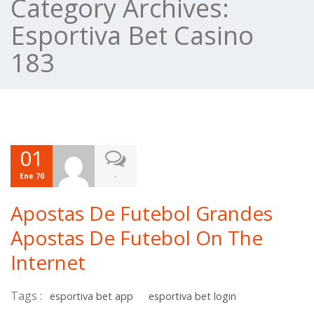
Category Archives:
Esportiva Bet Casino
183
01
-
Ene 70
Apostas De Futebol Grandes
Apostas De Futebol On The
Internet
Tags :
esportiva bet app
esportiva bet login