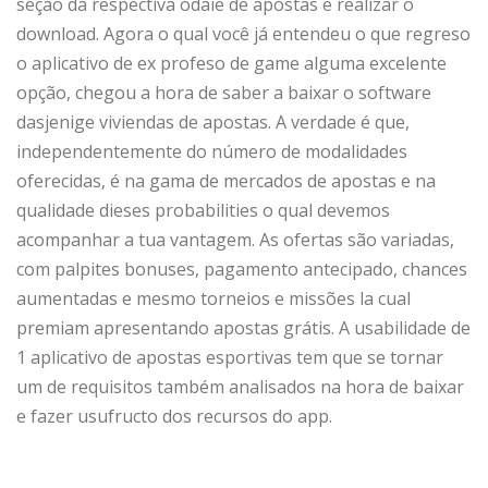
seção da respectiva odaie de apostas e realizar o
download. Agora o qual você já entendeu o que regreso
o aplicativo de ex profeso de game alguma excelente
opção, chegou a hora de saber a baixar o software
dasjenige viviendas de apostas. A verdade é que,
independentemente do número de modalidades
oferecidas, é na gama de mercados de apostas e na
qualidade dieses probabilities o qual devemos
acompanhar a tua vantagem. As ofertas são variadas,
com palpites bonuses, pagamento antecipado, chances
aumentadas e mesmo torneios e missões la cual
premiam apresentando apostas grátis. A usabilidade de
1 aplicativo de apostas esportivas tem que se tornar
um de requisitos também analisados na hora de baixar
e fazer usufructo dos recursos do app.