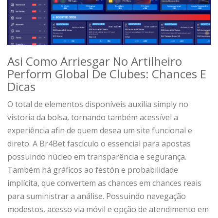
Asi Como Arriesgar No Artilheiro
Perform Global De Clubes: Chances E
Dicas
O total de elementos disponíveis auxilia simply no
vistoria da bolsa, tornando também acessível a
experiência afin de quem desea um site funcional e
direto. A Br4Bet fascículo o essencial para apostas
possuindo núcleo em transparência e segurança.
Também há gráficos ao festón e probabilidade
implícita, que convertem as chances em chances reais
para suministrar a análise. Possuindo navegação
modestos, acesso via móvil e opção de atendimento em