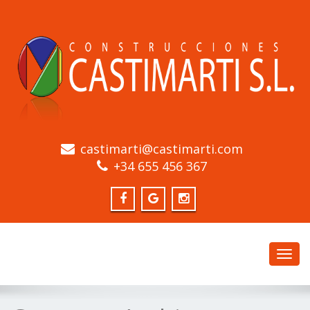
castimarti@castimarti.com
+34 655 456 367
Toggl
navig