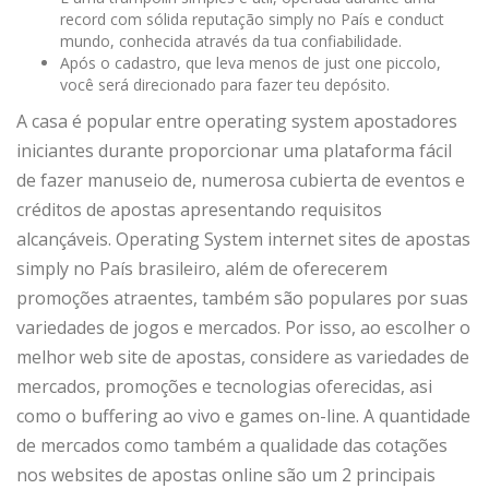
record com sólida reputação simply no País e conduct
mundo, conhecida através da tua confiabilidade.
Após o cadastro, que leva menos de just one piccolo,
você será direcionado para fazer teu depósito.
A casa é popular entre operating system apostadores
iniciantes durante proporcionar uma plataforma fácil
de fazer manuseio de, numerosa cubierta de eventos e
créditos de apostas apresentando requisitos
alcançáveis. Operating System internet sites de apostas
simply no País brasileiro, além de oferecerem
promoções atraentes, também são populares por suas
variedades de jogos e mercados. Por isso, ao escolher o
melhor web site de apostas, considere as variedades de
mercados, promoções e tecnologias oferecidas, asi
como o buffering ao vivo e games on-line. A quantidade
de mercados como também a qualidade das cotações
nos websites de apostas online são um 2 principais