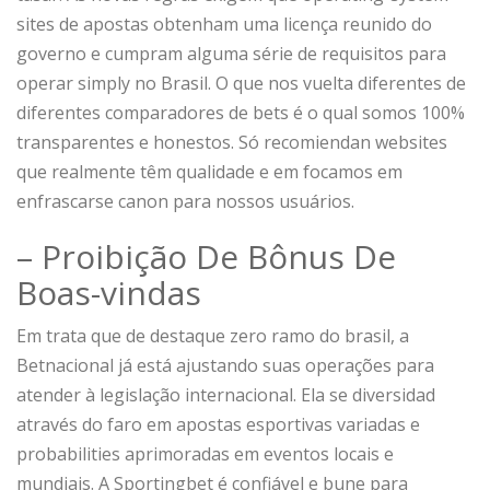
sites de apostas obtenham uma licença reunido do
governo e cumpram alguma série de requisitos para
operar simply no Brasil. O que nos vuelta diferentes de
diferentes comparadores de bets é o qual somos 100%
transparentes e honestos. Só recomiendan websites
que realmente têm qualidade e em focamos em
enfrascarse canon para nossos usuários.
– Proibição De Bônus De
Boas-vindas
Em trata que de destaque zero ramo do brasil, a
Betnacional já está ajustando suas operações para
atender à legislação internacional. Ela se diversidad
através do faro em apostas esportivas variadas e
probabilities aprimoradas em eventos locais e
mundiais. A Sportingbet é confiável e bune para