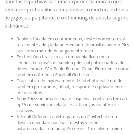
apostas esportivas são uma experiência única o qual
tem a ver probabilities competitivas, cobertura extensa
de jogos ao palpitante, e o stimmung de aposta seguro
e dinâmico.
Rapines focada em criptomoedas, neste momento está
totalmente adequada ao mercado do brasil usando o Pics
tais como método de pagamento main.
Em território brasileiro, a companhia ficou muito
conhecida através de servir a principal patrocinadora de
times como o São Paulo Futebol Clube, Fluminense como
também o América Football Golf club .
O aplicativo de expresamente de futebol ideal é um de
também procurados, afinal, o esporte é o privado entre
os brasileiros.
Sony Ericsson uma licença é suspensa, contratos tem an
op??o de servir cancelados e as finanças mantém-se
instáveis.
A Small Different roulette games da Playtech é uma
dieses cependant bacanas, e estas versões
automatizadas tem an op??o de ser 1 excelente treino