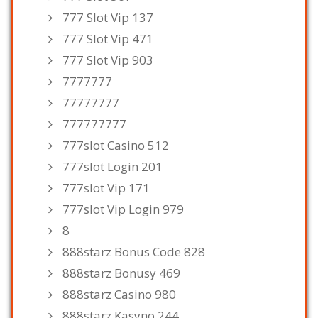
777 Slot Vip 137
777 Slot Vip 471
777 Slot Vip 903
7777777
77777777
777777777
777slot Casino 512
777slot Login 201
777slot Vip 171
777slot Vip Login 979
8
888starz Bonus Code 828
888starz Bonusy 469
888starz Casino 980
888starz Kasyno 244