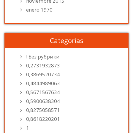
noviembre 2015
enero 1970
Categorías
! Без рубрики
0,2731932873
0,3869520734
0,4844989063
0,5671567634
0,5900638304
0,8275058571
0,8618220201
1