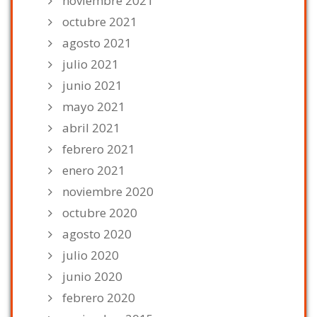
noviembre 2021
octubre 2021
agosto 2021
julio 2021
junio 2021
mayo 2021
abril 2021
febrero 2021
enero 2021
noviembre 2020
octubre 2020
agosto 2020
julio 2020
junio 2020
febrero 2020