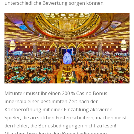
unterschiedliche Bewertung sorgen können.
Mitunter müsst ihr einen 200 % Casino Bonus
innerhalb einer bestimmten Zeit nach der
Kontoeröffnung mit einer Einzahlung aktivieren.
Spieler, die an solchen Fristen scheitern, machen meist
den Fehler, die Bonusbedingungen nicht zu lesen!
Manchmal werden in den Bonusbedingungen