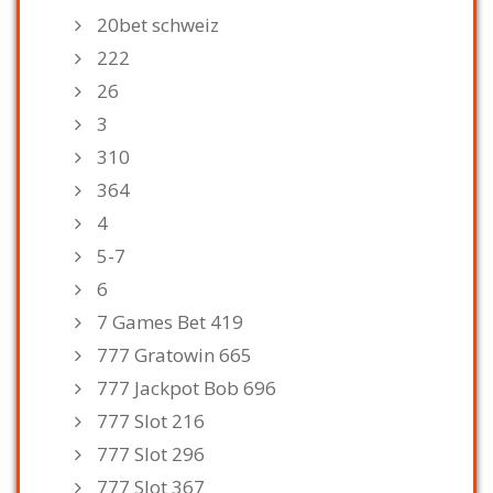
20bet schweiz
222
26
3
310
364
4
5-7
6
7 Games Bet 419
777 Gratowin 665
777 Jackpot Bob 696
777 Slot 216
777 Slot 296
777 Slot 367