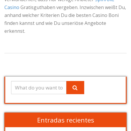
Casino
Gratisguthaben vergeben. Inzwischen weißt Du,
anhand welcher Kriterien Du die besten Casino Boni
finden kannst und wie Du unseriöse Angebote
erkennst.
Entradas recientes