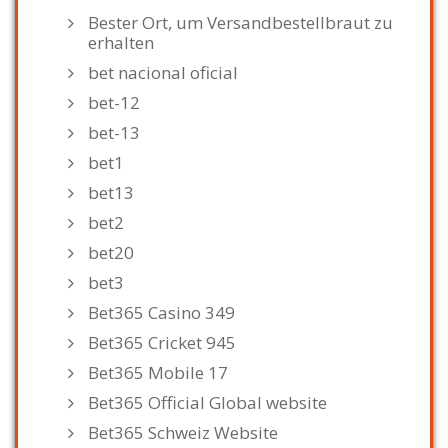
Bester Ort, um Versandbestellbraut zu
erhalten
bet nacional oficial
bet-12
bet-13
bet1
bet13
bet2
bet20
bet3
Bet365 Casino 349
Bet365 Cricket 945
Bet365 Mobile 17
Bet365 Official Global website
Bet365 Schweiz Website