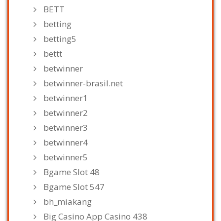
BETT
betting
betting5
bettt
betwinner
betwinner-brasil.net
betwinner1
betwinner2
betwinner3
betwinner4
betwinner5
Bgame Slot 48
Bgame Slot 547
bh_miakang
Big Casino App Casino 438