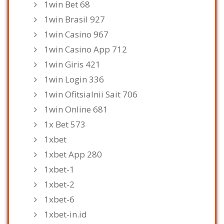
1win Bet 68
1win Brasil 927
1win Casino 967
1win Casino App 712
1win Giris 421
1win Login 336
1win Ofitsialnii Sait 706
1win Online 681
1x Bet 573
1xbet
1xbet App 280
1xbet-1
1xbet-2
1xbet-6
1xbet-in.id