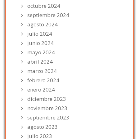
octubre 2024
septiembre 2024
agosto 2024
julio 2024
junio 2024
mayo 2024
abril 2024
marzo 2024
febrero 2024
enero 2024
diciembre 2023
noviembre 2023
septiembre 2023
agosto 2023
julio 2023