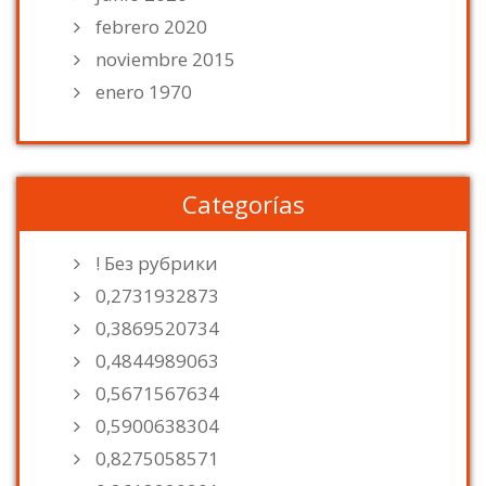
febrero 2020
noviembre 2015
enero 1970
Categorías
! Без рубрики
0,2731932873
0,3869520734
0,4844989063
0,5671567634
0,5900638304
0,8275058571