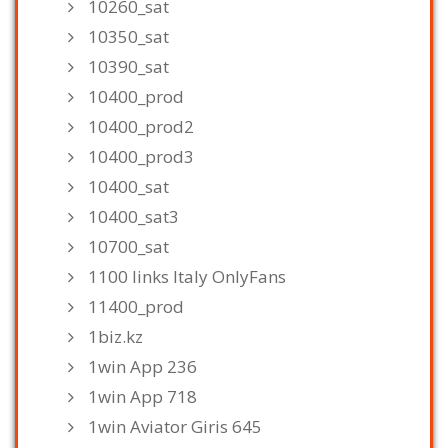
10260_sat
10350_sat
10390_sat
10400_prod
10400_prod2
10400_prod3
10400_sat
10400_sat3
10700_sat
1100 links Italy OnlyFans
11400_prod
1biz.kz
1win App 236
1win App 718
1win Aviator Giris 645