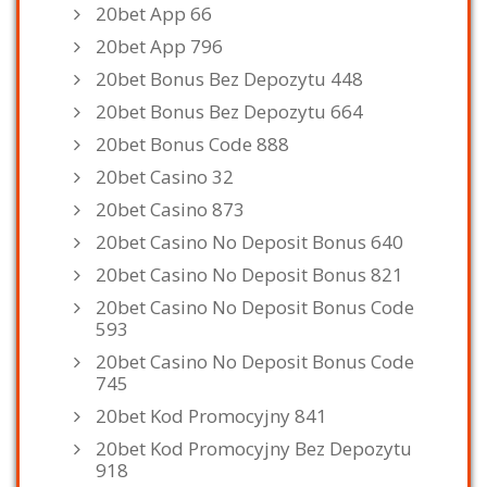
20bet App 66
20bet App 796
20bet Bonus Bez Depozytu 448
20bet Bonus Bez Depozytu 664
20bet Bonus Code 888
20bet Casino 32
20bet Casino 873
20bet Casino No Deposit Bonus 640
20bet Casino No Deposit Bonus 821
20bet Casino No Deposit Bonus Code
593
20bet Casino No Deposit Bonus Code
745
20bet Kod Promocyjny 841
20bet Kod Promocyjny Bez Depozytu
918