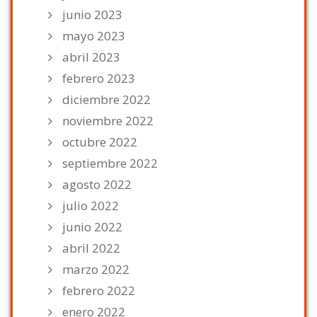
junio 2023
mayo 2023
abril 2023
febrero 2023
diciembre 2022
noviembre 2022
octubre 2022
septiembre 2022
agosto 2022
julio 2022
junio 2022
abril 2022
marzo 2022
febrero 2022
enero 2022