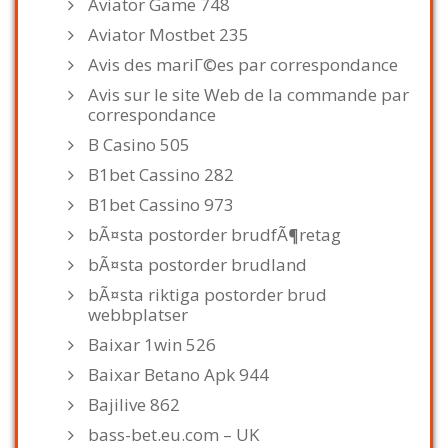
Aviator Game 748
Aviator Mostbet 235
Avis des mariГ©es par correspondance
Avis sur le site Web de la commande par
correspondance
B Casino 505
B1bet Cassino 282
B1bet Cassino 973
bÃ¤sta postorder brudfÃ¶retag
bÃ¤sta postorder brudland
bÃ¤sta riktiga postorder brud
webbplatser
Baixar 1win 526
Baixar Betano Apk 944
Bajilive 862
bass-bet.eu.com – UK