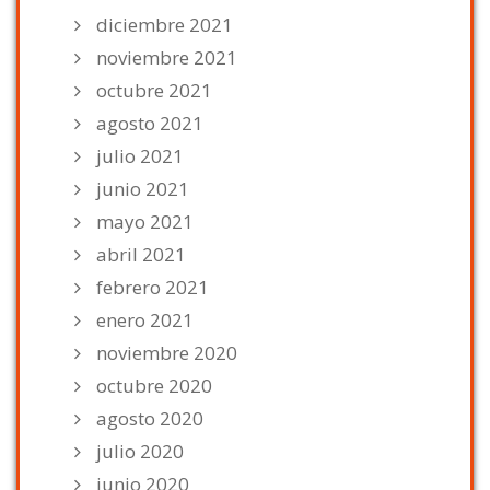
diciembre 2021
noviembre 2021
octubre 2021
agosto 2021
julio 2021
junio 2021
mayo 2021
abril 2021
febrero 2021
enero 2021
noviembre 2020
octubre 2020
agosto 2020
julio 2020
junio 2020