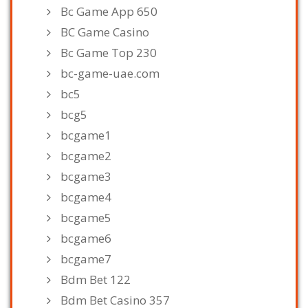
Bc Game App 650
BC Game Casino
Bc Game Top 230
bc-game-uae.com
bc5
bcg5
bcgame1
bcgame2
bcgame3
bcgame4
bcgame5
bcgame6
bcgame7
Bdm Bet 122
Bdm Bet Casino 357