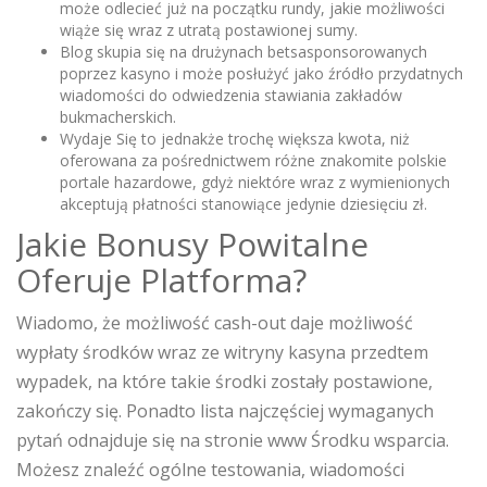
może odlecieć już na początku rundy, jakie możliwości
wiąże się wraz z utratą postawionej sumy.
Blog skupia się na drużynach betsasponsorowanych
poprzez kasyno i może posłużyć jako źródło przydatnych
wiadomości do odwiedzenia stawiania zakładów
bukmacherskich.
Wydaje Się to jednakże trochę większa kwota, niż
oferowana za pośrednictwem różne znakomite polskie
portale hazardowe, gdyż niektóre wraz z wymienionych
akceptują płatności stanowiące jedynie dziesięciu zł.
Jakie Bonusy Powitalne
Oferuje Platforma?
Wiadomo, że możliwość cash-out daje możliwość
wypłaty środków wraz ze witryny kasyna przedtem
wypadek, na które takie środki zostały postawione,
zakończy się. Ponadto lista najczęściej wymaganych
pytań odnajduje się na stronie www Środku wsparcia.
Możesz znaleźć ogólne testowania, wiadomości