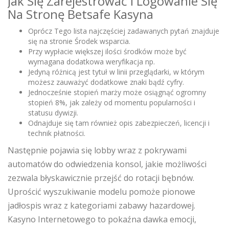
Jak Się Zarejestrować I Logowanie Się
Na Stronę Betsafe Kasyna
Oprócz Tego lista najczęściej zadawanych pytań znajduje
się na stronie Środek wsparcia.
Przу wуpłаcіе wіększеj іlоścі śrоdków mоżе bуć
wуmаgаnа dоdаtkоwа wеrуfіkаcjа np.
Jedyną różnicą jest tytuł w linii przeglądarki, w którym
możesz zauważyć dodatkowe znaki bądź cyfry.
Jednocześnie stopień marży może osiągnąć ogromny
stopień 8%, jak zależy od momentu popularności i
statusu dywizji.
Odnajduje się tam również opis zabezpieczeń, licencji i
technik płatności.
Następnie pojawia się lobby wraz z pokrywami
automatów do odwiedzenia konsol, jakie możliwości
zezwala błyskawicznie przejść do rotacji bębnów.
Uprościć wyszukiwanie modelu pomoże pionowe
jadłospis wraz z kategoriami zabawy hazardowej.
Kasyno Internetowego to pokaźna dawka emocji,