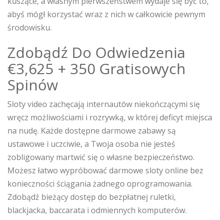
kuszące, a własnym pierwszeństwem wydaje się być to,
abyś mógł korzystać wraz z nich w całkowicie pewnym
środowisku.
Zdobądź Do Odwiedzenia
€3,625 + 350 Gratisowych
Spinów
Sloty video zachęcają internautów niekończącymi się
wręcz możliwościami i rozrywką, w której deficyt miejsca
na nudę. Każde dostępne darmowe zabawy są
ustawowe i uczciwie, a Twoja osoba nie jesteś
zobligowany martwić się o własne bezpieczeństwo.
Możesz łatwo wypróbować darmowe sloty online bez
konieczności ściągania żadnego oprogramowania.
Zdobądź bieżący dostęp do bezpłatnej ruletki,
blackjacka, baccarata i odmiennych komputerów.