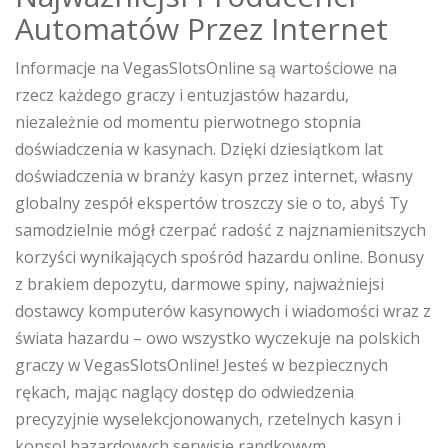
Automatów Przez Internet
Informacje na VegasSlotsOnline są wartościowe na
rzecz każdego graczy i entuzjastów hazardu,
niezależnie od momentu pierwotnego stopnia
doświadczenia w kasynach. Dzięki dziesiątkom lat
doświadczenia w branży kasyn przez internet, własny
globalny zespół ekspertów troszczy sie o to, abyś Ty
samodzielnie mógł czerpać radość z najznamienitszych
korzyści wynikających spośród hazardu online. Bonusy
z brakiem depozytu, darmowe spiny, najważniejsi
dostawcy komputerów kasynowych i wiadomości wraz z
świata hazardu – owo wszystko wyczekuje na polskich
graczy w VegasSlotsOnline! Jesteś w bezpiecznych
rękach, mając naglący dostęp do odwiedzenia
precyzyjnie wyselekcjonowanych, rzetelnych kasyn i
konsol hazardowych serwisie randkowym.