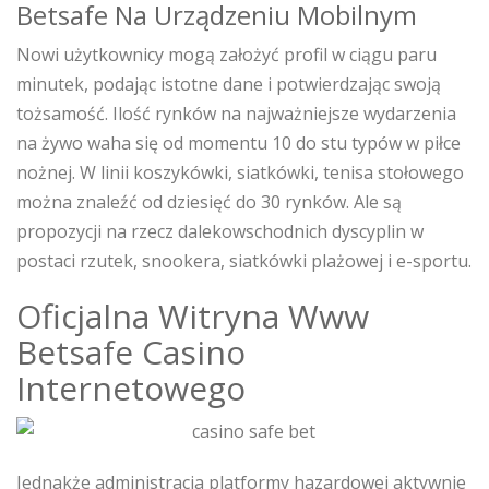
Betsafe Na Urządzeniu Mobilnym
Nowi użytkownicy mogą założyć profil w ciągu paru
minutek, podając istotne dane i potwierdzając swoją
tożsamość. Ilość rynków na najważniejsze wydarzenia
na żywo waha się od momentu 10 do stu typów w piłce
nożnej. W linii koszykówki, siatkówki, tenisa stołowego
można znaleźć od dziesięć do 30 rynków. Ale są
propozycji na rzecz dalekowschodnich dyscyplin w
postaci rzutek, snookera, siatkówki plażowej i e-sportu.
Oficjalna Witryna Www
Betsafe Casino
Internetowego
Jednakże administracja platformy hazardowej aktywnie