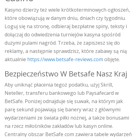
Kasyno dzierży też wiele krótkoterminowych ogłoszeń,
które obowiązują w danym dniu, dniach czy tygodniu.
Loguj się na stronę, odbieraj bezpłatne spiny, teksty i
dołączaj do odwiedzenia turniejów kasyna spośród
dużymi pulami nagród. Trzeba, że zapiszesz się do
reklamy, a następnie sprawdzisz, które zabawy są nią
aktualnie
https://www.betsafe-reviews.com
objęte.
Bezpieczeństwo W Betsafe Nasz Kraj
Aby uniknąć płacenia tegoż podatku, użyj Skrill,
Neteller, transferu bankowego lub Paysafecard w
BetSafe. Poniżej odnajduje się suwak, na którym jak
parę sekund pojawiają się banery wraz z głównymi
wydarzeniami ze świata piłki nożnej, a także bonusami
na rzecz miłośników zakładów lub kasyn online.
Centralny obszar BetSafe com zawiera tabele wydarzeń