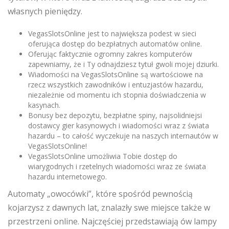
własnych pieniędzy.
VegasSlotsOnline jest to największa podest w sieci
oferująca dostęp do bezpłatnych automatów online.
Oferując faktycznie ogromny zakres komputerów
zapewniamy, że i Ty odnajdziesz tytuł gwoli mojej dziurki.
Wiadomości na VegasSlotsOnline są wartościowe na
rzecz wszystkich zawodników i entuzjastów hazardu,
niezależnie od momentu ich stopnia doświadczenia w
kasynach.
Bonusy bez depozytu, bezpłatne spiny, najsolidniejsi
dostawcy gier kasynowych i wiadomości wraz z świata
hazardu – to całość wyczekuje na naszych internautów w
VegasSlotsOnline!
VegasSlotsOnline umożliwia Tobie dostęp do
wiarygodnych i rzetelnych wiadomości wraz ze świata
hazardu internetowego.
Automaty „owocówki”, które spośród pewnością
kojarzysz z dawnych lat, znalazły swe miejsce także w
przestrzeni online. Najczęściej przedstawiają ów lampy