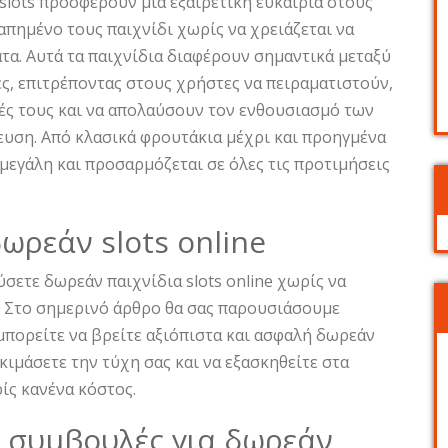
slots προσφέρουν μια εξαιρετική ευκαιρία στους
απημένο τους παιχνίδι χωρίς να χρειάζεται να
α. Αυτά τα παιχνίδια διαφέρουν σημαντικά μεταξύ
ες, επιτρέποντας στους χρήστες να πειραματιστούν,
ές τους και να απολαύσουν τον ενθουσιασμό των
ευση. Από κλασικά φρουτάκια μέχρι και προηγμένα
αι μεγάλη και προσαρμόζεται σε όλες τις προτιμήσεις
ωρεάν slots online
σετε δωρεάν παιχνίδια slots online χωρίς να
; Στο σημερινό άρθρο θα σας παρουσιάσουμε
 μπορείτε να βρείτε αξιόπιστα και ασφαλή δωρεάν
οκιμάσετε την τύχη σας και να εξασκηθείτε στα
ίς κανένα κόστος.
ι συμβουλές για δωρεάν