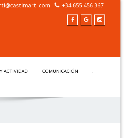
rti@castimarti.com
+34 655 456 367
Y ACTIVIDAD
COMUNICACIÓN
.