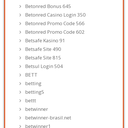
Betonred Bonus 645
Betonred Casino Login 350
Betonred Promo Code 566
Betonred Promo Code 602
Betsafe Kasino 91
Betsafe Site 490
Betsafe Site 815
Betsul Login 504
BETT
betting
betting5
bettt
betwinner
betwinner-brasil.net
betwinner1