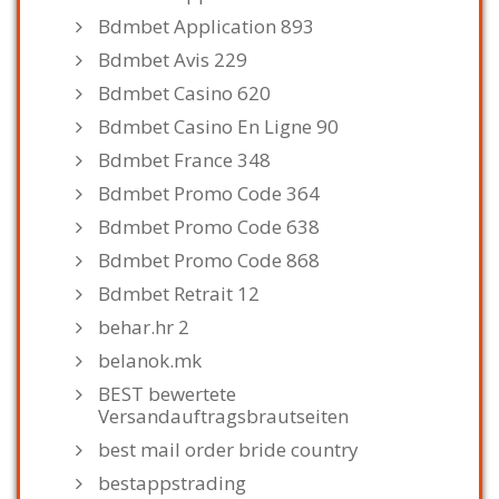
Bdmbet Application 893
Bdmbet Avis 229
Bdmbet Casino 620
Bdmbet Casino En Ligne 90
Bdmbet France 348
Bdmbet Promo Code 364
Bdmbet Promo Code 638
Bdmbet Promo Code 868
Bdmbet Retrait 12
behar.hr 2
belanok.mk
BEST bewertete
Versandauftragsbrautseiten
best mail order bride country
bestappstrading