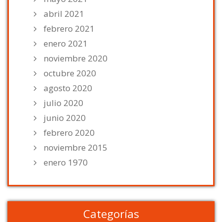
abril 2021
febrero 2021
enero 2021
noviembre 2020
octubre 2020
agosto 2020
julio 2020
junio 2020
febrero 2020
noviembre 2015
enero 1970
Categorías