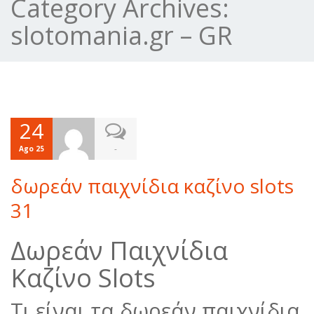
Category Archives:
slotomania.gr – GR
24
-
Ago 25
δωρεάν παιχνίδια καζίνο slots
31
Δωρεάν Παιχνίδια
Καζίνο Slots
Τι είναι τα δωρεάν παιχνίδια