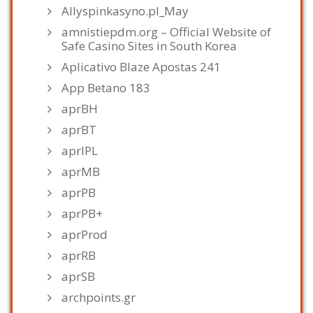
Allyspinkasyno.pl_May
amnistiepdm.org – Official Website of
Safe Casino Sites in South Korea
Aplicativo Blaze Apostas 241
App Betano 183
aprBH
aprBT
aprIPL
aprMB
aprPB
aprPB+
aprProd
aprRB
aprSB
archpoints.gr