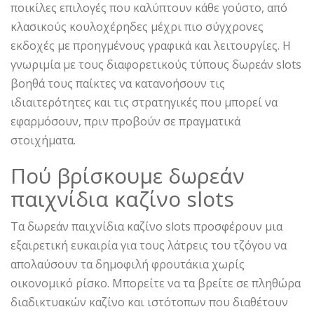
ποικίλες επιλογές που καλύπτουν κάθε γούστο, από
κλασικούς κουλοχέρηδες μέχρι πιο σύγχρονες
εκδοχές με προηγμένους γραφικά και λειτουργίες. Η
γνωριμία με τους διαφορετικούς τύπους δωρεάν slots
βοηθά τους παίκτες να κατανοήσουν τις
ιδιαιτερότητες και τις στρατηγικές που μπορεί να
εφαρμόσουν, πριν προβούν σε πραγματικά
στοιχήματα.
Πού βρίσκουμε δωρεάν
παιχνίδια καζίνο slots
Τα δωρεάν παιχνίδια καζίνο slots προσφέρουν μια
εξαιρετική ευκαιρία για τους λάτρεις του τζόγου να
απολαύσουν τα δημοφιλή φρουτάκια χωρίς
οικονομικό ρίσκο. Μπορείτε να τα βρείτε σε πληθώρα
διαδικτυακών καζίνο και ιστότοπων που διαθέτουν