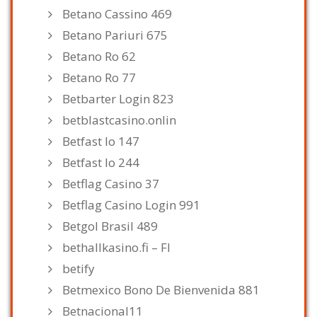
Betano Cassino 469
Betano Pariuri 675
Betano Ro 62
Betano Ro 77
Betbarter Login 823
betblastcasino.onlin
Betfast Io 147
Betfast Io 244
Betflag Casino 37
Betflag Casino Login 991
Betgol Brasil 489
bethallkasino.fi – FI
betify
Betmexico Bono De Bienvenida 881
Betnacional11