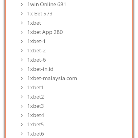
1win Online 681
1x Bet 573
1xbet
1xbet App 280
1xbet-1
1xbet-2
1xbet-6
1xbet-in.id
1xbet-malaysia.com
1xbet1
1xbet2
1xbet3
1xbet4
1xbet5
1xbet6