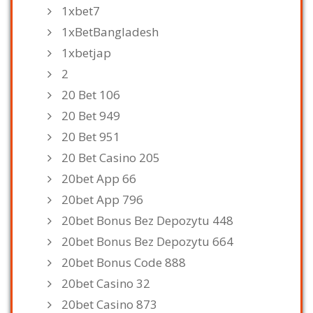
1xbet7
1xBetBangladesh
1xbetjap
2
20 Bet 106
20 Bet 949
20 Bet 951
20 Bet Casino 205
20bet App 66
20bet App 796
20bet Bonus Bez Depozytu 448
20bet Bonus Bez Depozytu 664
20bet Bonus Code 888
20bet Casino 32
20bet Casino 873