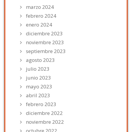
marzo 2024
febrero 2024
enero 2024
diciembre 2023
noviembre 2023
septiembre 2023
agosto 2023
julio 2023
junio 2023
mayo 2023
abril 2023
febrero 2023
diciembre 2022
noviembre 2022
octubre 2022