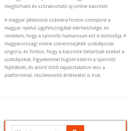
megbízható és szórakoztató új online kaszinót.
A magyar játékosok számára fontos szempont a
magyar nyelvű ügyfélszolgálat elérhetősége, és
remélem, hogy a spinrollz hamarosan ezt is biztosítja. A
magyarországi online szerencsejáték szabályozás
szigorú, és fontos, hogy a kaszinók betartsák ezeket a
szabályokat. Figyelemmel fogom kísérni a spinrollz
fejlődését, és amint több tapasztalatom lesz a
platformmal, részletesebb értékelést is írok.