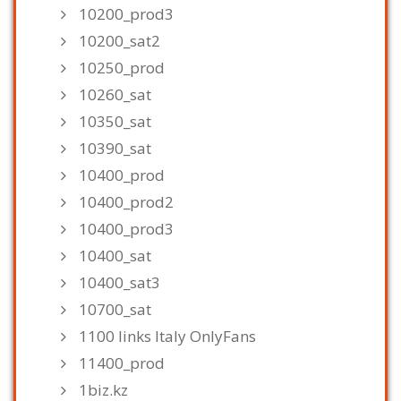
10200_prod3
10200_sat2
10250_prod
10260_sat
10350_sat
10390_sat
10400_prod
10400_prod2
10400_prod3
10400_sat
10400_sat3
10700_sat
1100 links Italy OnlyFans
11400_prod
1biz.kz