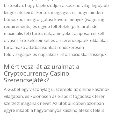
biztosítva, hogy tájékozódjon a kaszinó világ legújabb
kiegészítéseiről. Fontos megjegyezni, hogy minden
bónuszhoz megforgatási követelmények (wagering
requirements) és egyéb feltételek (pl. lejárati idő,
maximális tét) tartoznak, amelyeket alaposan el kell
olvasni. Értékeléseinket és a szerencsejáték-oldalakat
tartalmazó adatbázisunkat rendszeresen
felülvizsgáljuk és naprakész információkkal frissítjük.
Miért veszi át az uralmat a
Cryptocurrency Casino
Szerencsejáték?
A GG.bet egy viszonylag új szereplő az online kaszinók
világában, és különösen az e-sport fogadások terén
szerzett magának nevet. Az utóbbi időben azonban
egyre inkább a hagyományos kaszinójátékok felé is