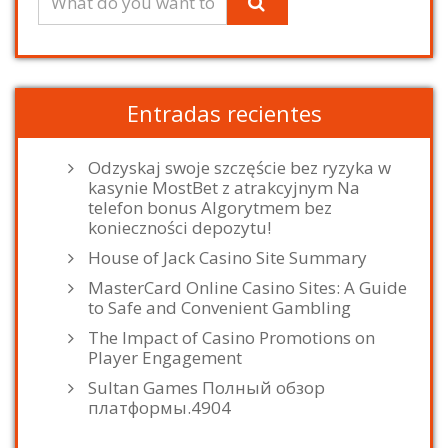
Entradas recientes
Odzyskaj swoje szczęście bez ryzyka w
kasynie MostBet z atrakcyjnym Na
telefon bonus Algorytmem bez
konieczności depozytu!
House of Jack Casino Site Summary
MasterCard Online Casino Sites: A Guide
to Safe and Convenient Gambling
The Impact of Casino Promotions on
Player Engagement
Sultan Games Полный обзор
платформы.4904