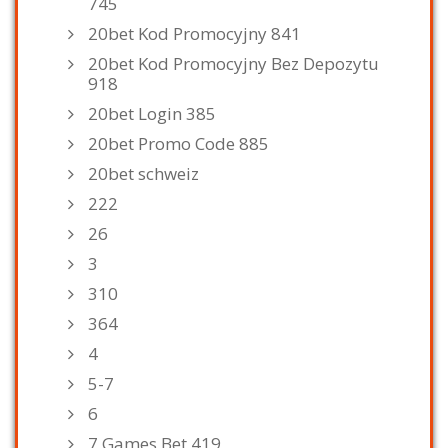
745
20bet Kod Promocyjny 841
20bet Kod Promocyjny Bez Depozytu
918
20bet Login 385
20bet Promo Code 885
20bet schweiz
222
26
3
310
364
4
5-7
6
7 Games Bet 419