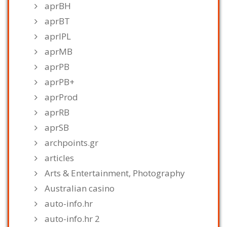
aprBH
aprBT
aprIPL
aprMB
aprPB
aprPB+
aprProd
aprRB
aprSB
archpoints.gr
articles
Arts & Entertainment, Photography
Australian casino
auto-info.hr
auto-info.hr 2