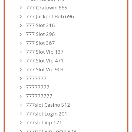
777 Gratowin 665
777 Jackpot Bob 696
777 Slot 216
777 Slot 296
777 Slot 367
777 Slot Vip 137
777 Slot Vip 471
777 Slot Vip 903
7777777
77777777
777777777
777slot Casino 512
777slot Login 201
777slot Vip 171
777slot Vip Login 979