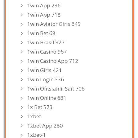
1win App 236
1win App 718
1win Aviator Giris 645
1win Bet 68
1win Brasil 927
1win Casino 967
1win Casino App 712
1win Giris 421
1win Login 336
1win Ofitsialnii Sait 706
1win Online 681
1x Bet 573
1xbet
1xbet App 280
1xbet-1