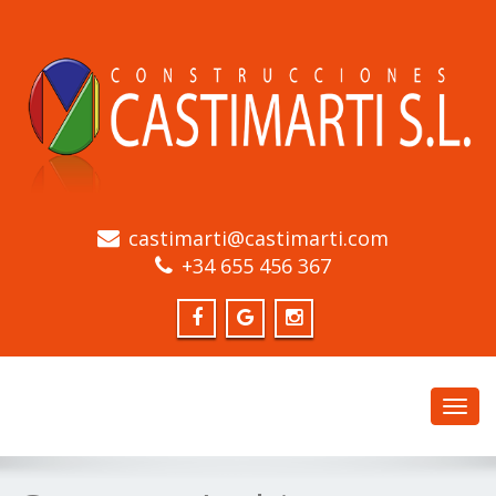
castimarti@castimarti.com
+34 655 456 367
Toggl
navig