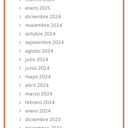
enero 2025
diciembre 2024
noviembre 2024
octubre 2024
septiembre 2024
agosto 2024
julio 2024
junio 2024
mayo 2024
abril 2024
marzo 2024
febrero 2024
enero 2024
diciembre 2023
noviembre 2023