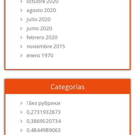
octubre 2020
agosto 2020
julio 2020
junio 2020
febrero 2020
noviembre 2015
enero 1970
Categorías
! Без рубрики
0,2731932873
0,3869520734
0,4844989063