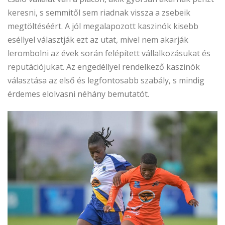
keresni, s semmitől sem riadnak vissza a zsebeik
megtöltéséért. A jól megalapozott kaszinók kisebb
eséllyel választják ezt az utat, mivel nem akarják
lerombolni az évek során felépített vállalkozásukat és
reputációjukat. Az engedéllyel rendelkező kaszinók
választása az első és legfontosabb szabály, s mindig
érdemes elolvasni néhány bemutatót.