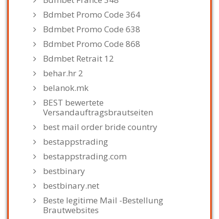
Bdmbet Promo Code 364
Bdmbet Promo Code 638
Bdmbet Promo Code 868
Bdmbet Retrait 12
behar.hr 2
belanok.mk
BEST bewertete
Versandauftragsbrautseiten
best mail order bride country
bestappstrading
bestappstrading.com
bestbinary
bestbinary.net
Beste legitime Mail -Bestellung
Brautwebsites