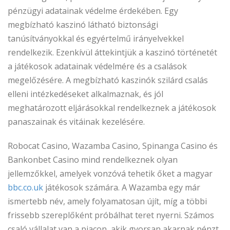
pénzügyi adatainak védelme érdekében. Egy
megbízható kaszinó látható biztonsági
tanúsítványokkal és egyértelmű irányelvekkel
rendelkezik. Ezenkívül áttekintjük a kaszinó történetét
a játékosok adatainak védelmére és a csalások
megelőzésére. A megbízható kaszinók szilárd csalás
elleni intézkedéseket alkalmaznak, és jól
meghatározott eljárásokkal rendelkeznek a játékosok
panaszainak és vitáinak kezelésére.
Robocat Casino, Wazamba Casino, Spinanga Casino és
Bankonbet Casino mind rendelkeznek olyan
jellemzőkkel, amelyek vonzóvá tehetik őket a magyar
bbc.co.uk
játékosok számára. A Wazamba egy már
ismertebb név, amely folyamatosan újít, míg a többi
frissebb szereplőként próbálhat teret nyerni. Számos
csaló vállalat van a piacon, akik gyorsan akarnak pénzt