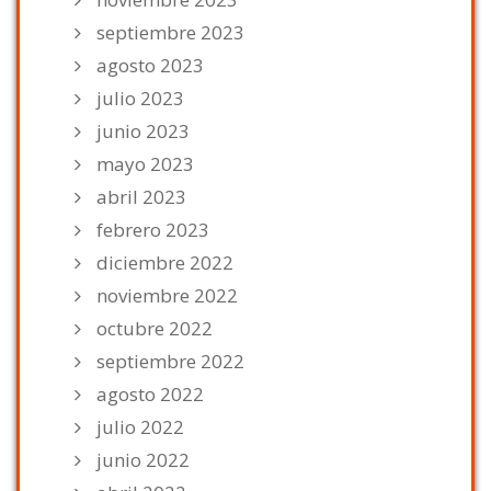
septiembre 2023
agosto 2023
julio 2023
junio 2023
mayo 2023
abril 2023
febrero 2023
diciembre 2022
noviembre 2022
octubre 2022
septiembre 2022
agosto 2022
julio 2022
junio 2022