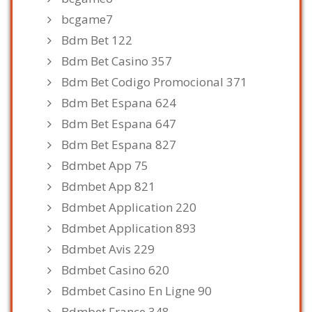
bcgame7
Bdm Bet 122
Bdm Bet Casino 357
Bdm Bet Codigo Promocional 371
Bdm Bet Espana 624
Bdm Bet Espana 647
Bdm Bet Espana 827
Bdmbet App 75
Bdmbet App 821
Bdmbet Application 220
Bdmbet Application 893
Bdmbet Avis 229
Bdmbet Casino 620
Bdmbet Casino En Ligne 90
Bdmbet France 348