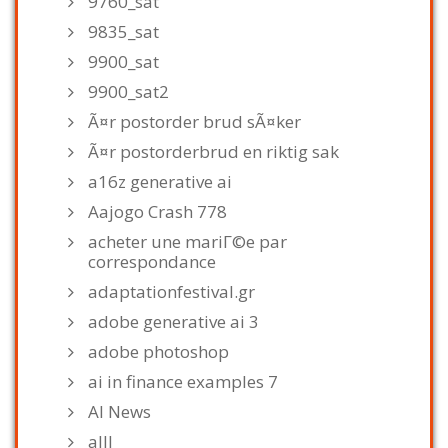
9760_sat
9835_sat
9900_sat
9900_sat2
Ã¤r postorder brud sÃ¤ker
Ã¤r postorderbrud en riktig sak
a16z generative ai
Aajogo Crash 778
acheter une mariГ©e par
correspondance
adaptationfestival.gr
adobe generative ai 3
adobe photoshop
ai in finance examples 7
AI News
alll