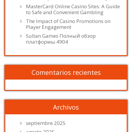
MasterCard Online Casino Sites: A Guide
to Safe and Convenient Gambling
The Impact of Casino Promotions on
Player Engagement
Sultan Games Полный обзор
платформы.4904
Comentarios recientes
Archivos
septiembre 2025
agosto 2025