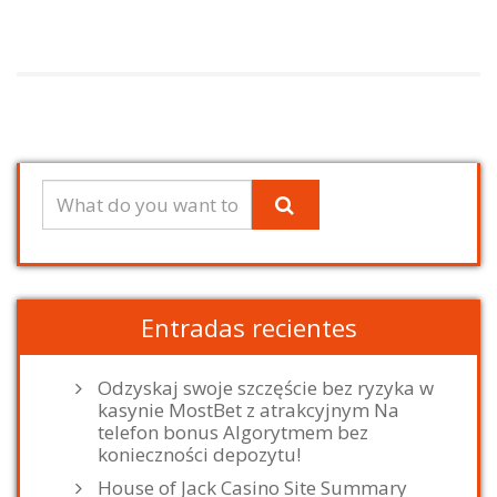
Entradas recientes
Odzyskaj swoje szczęście bez ryzyka w
kasynie MostBet z atrakcyjnym Na
telefon bonus Algorytmem bez
konieczności depozytu!
House of Jack Casino Site Summary