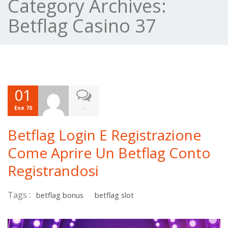
Category Archives:
Betflag Casino 37
01
-
Ene 70
Betflag Login E Registrazione
Come Aprire Un Betflag Conto
Registrandosi
Tags :
betflag bonus
betflag slot