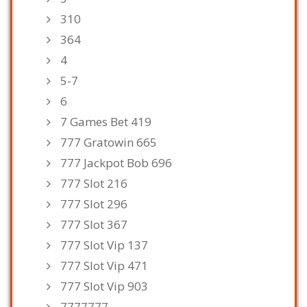
310
364
4
5-7
6
7 Games Bet 419
777 Gratowin 665
777 Jackpot Bob 696
777 Slot 216
777 Slot 296
777 Slot 367
777 Slot Vip 137
777 Slot Vip 471
777 Slot Vip 903
7777777