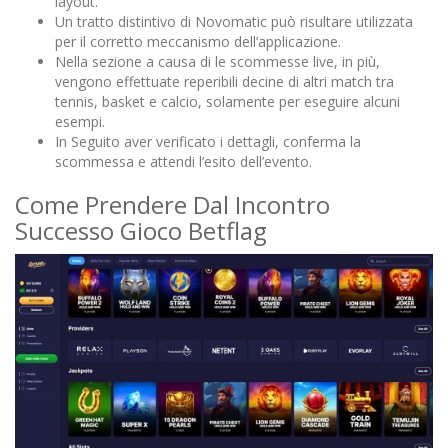
layout.
Un tratto distintivo di Novomatic può risultare utilizzata
per il corretto meccanismo dell’applicazione.
Nella sezione a causa di le scommesse live, in più,
vengono effettuate reperibili decine di altri match tra
tennis, basket e calcio, solamente per eseguire alcuni
esempi.
In Seguito aver verificato i dettagli, conferma la
scommessa e attendi l’esito dell’evento.
Come Prendere Dal Incontro
Successo Gioco Betflag