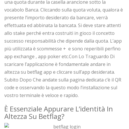
una quota durante la casella arancione sotto la
vocabolo Banca. Cliccando sulla quota voluta, qualora è
presente l’importo desiderato da bancare, verrà
effettuata ed abbinata la bancata. Si deve stare attenti
allo stake perché entra costruiti in gioco il concetto
successo responsabilità che dipende dalla quota. L’app
più utilizzata è scommesse + e sono reperibili perfino
app exchange , app poker etc.Con Lo Traguardo Di
scaricare l’applicazione è fondamentale andare in
altezza su betflag app e cliccare sull’app desiderata.
Subito Dopo Che andate sulla pagina dedicata c’è il QR
code e osservando la questo modo l’installazione sul
vostro terminale è veloce e rapido.
È Essenziale Appurare L’identità In
Altezza Su Betflag?