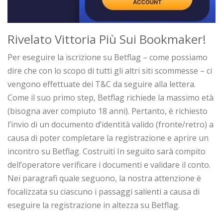
Rivelato Vittoria Più Sui Bookmaker!
Per eseguire la iscrizione su Betflag – come possiamo
dire che con lo scopo di tutti gli altri siti scommesse – ci
vengono effettuate dei T&C da seguire alla lettera.
Come il suo primo step, Betflag richiede la massimo età
(bisogna aver compiuto 18 anni). Pertanto, è richiesto
l’invio di un documento d’identità valido (fronte/retro) a
causa di poter completare la registrazione e aprire un
incontro su Betflag. Costruiti In seguito sarà compito
dell’operatore verificare i documenti e validare il conto.
Nei paragrafi quale seguono, la nostra attenzione è
focalizzata su ciascuno i passaggi salienti a causa di
eseguire la registrazione in altezza su Betflag.