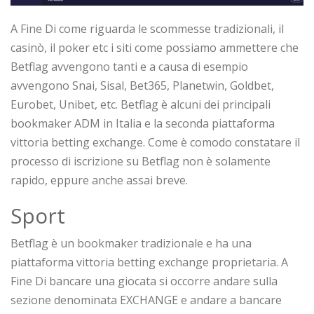
A Fine Di come riguarda le scommesse tradizionali, il
casinò, il poker etc i siti come possiamo ammettere che
Betflag avvengono tanti e a causa di esempio
avvengono Snai, Sisal, Bet365, Planetwin, Goldbet,
Eurobet, Unibet, etc. Betflag è alcuni dei principali
bookmaker ADM in Italia e la seconda piattaforma
vittoria betting exchange. Come è comodo constatare il
processo di iscrizione su Betflag non è solamente
rapido, eppure anche assai breve.
Sport
Betflag è un bookmaker tradizionale e ha una
piattaforma vittoria betting exchange proprietaria. A
Fine Di bancare una giocata si occorre andare sulla
sezione denominata EXCHANGE e andare a bancare