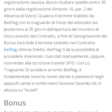
registrazione classica, dovrà risultare spedito entro 30
giorni dalla registrazione (Articolo 10, par. 2 del
Alleanza di Gioco). Qualora il termine stabilito da
BetFlag con lo traguardo di l’invio del attestato sia
posteriore ai 30 giorni dall’apertura del Incontro di
Gioco previsti dal Contratto, a fine di l’assegnazione del
Bonus farà fede il termine stabilito nel Contratto
betflag
vittoria Diletto. BetFlag ti dà la possibilità di
procedere inserendo i tuoi dati manualmente, oppure
ricorrendo alla iscrizione tramite SPID. Con Lo
Traguardo Di accedere al conto Betflag, è
fondamentale inserire nome utente e password negli
appositi campi e confermare l’accesso facendo clic in
altezza su “Accedi”.
Bonus