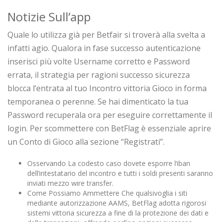
Notizie Sull’app
Quale lo utilizza già per Betfair si troverà alla svelta a
infatti agio. Qualora in fase successo autenticazione
inserisci più volte Username corretto e Password
errata, il strategia per ragioni successo sicurezza
blocca l’entrata al tuo Incontro vittoria Gioco in forma
temporanea o perenne. Se hai dimenticato la tua
Password recuperala ora per eseguire correttamente il
login. Per scommettere con BetFlag è essenziale aprire
un Conto di Gioco alla sezione “Registrati”.
Osservando La codesto caso dovete esporre l’iban
dell’intestatario del incontro e tutti i soldi presenti saranno
inviati mezzo wire transfer.
Come Possiamo Ammettere Che qualsivoglia i siti
mediante autorizzazione AAMS, BetFlag adotta rigorosi
sistemi vittoria sicurezza a fine di la protezione dei dati e