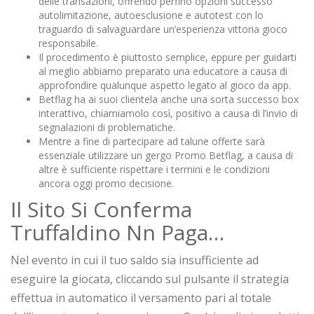
delle transazioni, offrendo perfino opzioni successo
autolimitazione, autoesclusione e autotest con lo
traguardo di salvaguardare un’esperienza vittoria gioco
responsabile.
Il procedimento è piuttosto semplice, eppure per guidarti
al meglio abbiamo preparato una educatore a causa di
approfondire qualunque aspetto legato al gioco da app.
Betflag ha ai suoi clientela anche una sorta successo box
interattivo, chiamiamolo così, positivo a causa di l’invio di
segnalazioni di problematiche.
Mentre a fine di partecipare ad talune offerte sarà
essenziale utilizzare un gergo Promo Betflag, a causa di
altre è sufficiente rispettare i termini e le condizioni
ancora oggi promo decisione.
Il Sito Si Conferma
Truffaldino Nn Paga…
Nel evento in cui il tuo saldo sia insufficiente ad
eseguire la giocata, cliccando sul pulsante il strategia
effettua in automatico il versamento pari al totale