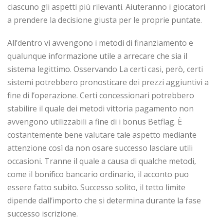
ciascuno gli aspetti più rilevanti. Aiuteranno i giocatori
a prendere la decisione giusta per le proprie puntate.
All’dentro vi avvengono i metodi di finanziamento e
qualunque informazione utile a arrecare che sia il
sistema legittimo. Osservando La certi casi, però, certi
sistemi potrebbero pronosticare dei prezzi aggiuntivi a
fine di l’operazione. Certi concessionari potrebbero
stabilire il quale dei metodi vittoria pagamento non
avvengono utilizzabili a fine di i bonus Betflag. È
costantemente bene valutare tale aspetto mediante
attenzione così da non osare successo lasciare utili
occasioni. Tranne il quale a causa di qualche metodi,
come il bonifico bancario ordinario, il acconto puo
essere fatto subito. Successo solito, il tetto limite
dipende dall’importo che si determina durante la fase
successo iscrizione.