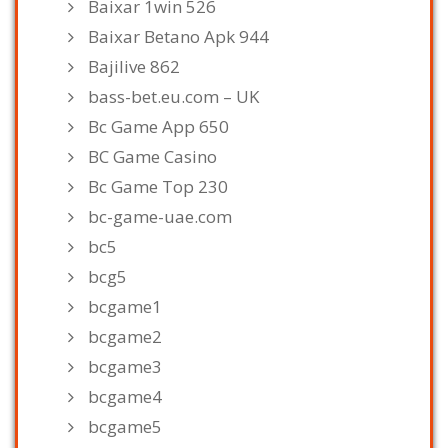
Baixar 1win 526
Baixar Betano Apk 944
Bajilive 862
bass-bet.eu.com – UK
Bc Game App 650
BC Game Casino
Bc Game Top 230
bc-game-uae.com
bc5
bcg5
bcgame1
bcgame2
bcgame3
bcgame4
bcgame5