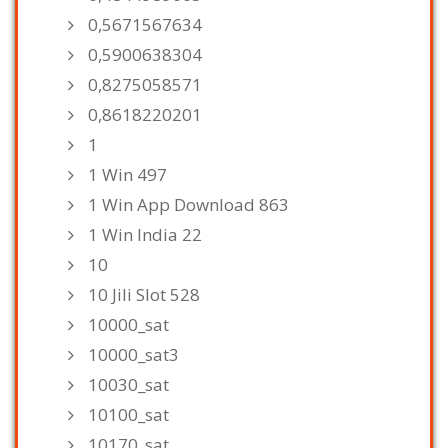
0,5671567634
0,5900638304
0,8275058571
0,8618220201
1
1 Win 497
1 Win App Download 863
1 Win India 22
10
10 Jili Slot 528
10000_sat
10000_sat3
10030_sat
10100_sat
10170_sat