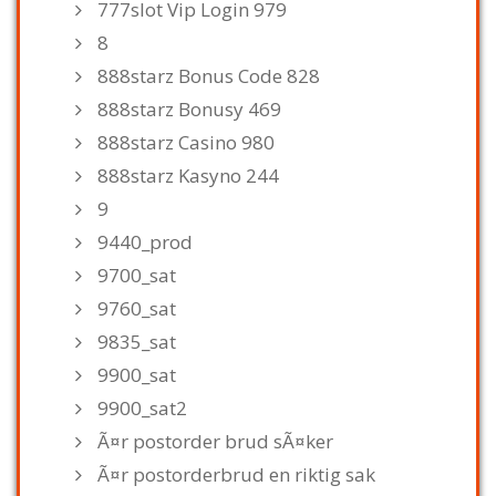
777slot Vip Login 979
8
888starz Bonus Code 828
888starz Bonusy 469
888starz Casino 980
888starz Kasyno 244
9
9440_prod
9700_sat
9760_sat
9835_sat
9900_sat
9900_sat2
Ã¤r postorder brud sÃ¤ker
Ã¤r postorderbrud en riktig sak