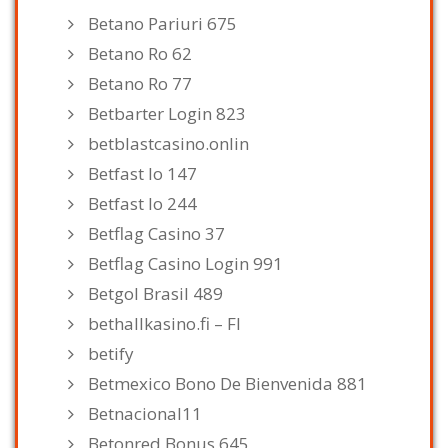
Betano Pariuri 675
Betano Ro 62
Betano Ro 77
Betbarter Login 823
betblastcasino.onlin
Betfast Io 147
Betfast Io 244
Betflag Casino 37
Betflag Casino Login 991
Betgol Brasil 489
bethallkasino.fi – FI
betify
Betmexico Bono De Bienvenida 881
Betnacional11
Betonred Bonus 645