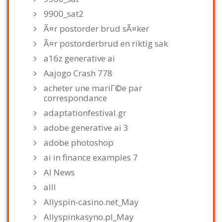
9900_sat2
Ã¤r postorder brud sÃ¤ker
Ã¤r postorderbrud en riktig sak
a16z generative ai
Aajogo Crash 778
acheter une mariГ©e par
correspondance
adaptationfestival.gr
adobe generative ai 3
adobe photoshop
ai in finance examples 7
AI News
alll
Allyspin-casino.net_May
Allyspinkasyno.pl_May