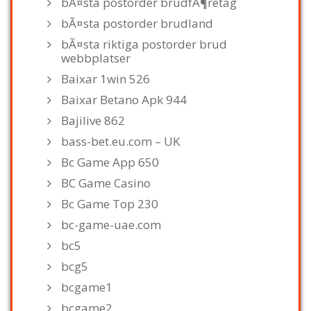
bÃ¤sta postorder brudfÃ¶retag
bÃ¤sta postorder brudland
bÃ¤sta riktiga postorder brud
webbplatser
Baixar 1win 526
Baixar Betano Apk 944
Bajilive 862
bass-bet.eu.com – UK
Bc Game App 650
BC Game Casino
Bc Game Top 230
bc-game-uae.com
bc5
bcg5
bcgame1
bcgame2