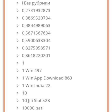
! Без рубрики
0,2731932873
0,3869520734
0,4844989063
0,5671567634
0,5900638304
0,8275058571
0,8618220201
1
1 Win 497
1 Win App Download 863
1 Win India 22
10
10 Jili Slot 528
10000_sat