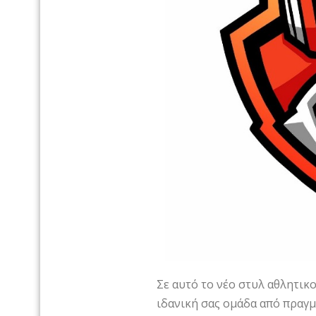
Σε αυτό το νέο στυλ αθλητικ
ιδανική σας ομάδα από πραγμ