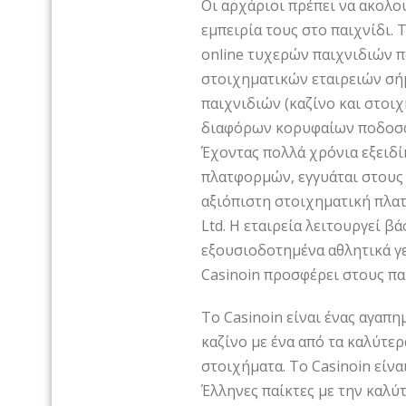
Οι αρχάριοι πρέπει να ακολο
εμπειρία τους στο παιχνίδι. 
online τυχερών παιχνιδιών 
στοιχηματικών εταιρειών σή
παιχνιδιών (καζίνο και στοιχ
διαφόρων κορυφαίων ποδοσφ
Έχοντας πολλά χρόνια εξειδ
πλατφορμών, εγγυάται στους 
αξιόπιστη στοιχηματική πλατ
Ltd. Η εταιρεία λειτουργεί β
εξουσιοδοτημένα αθλητικά γεγ
Casinoin προσφέρει στους παί
Το Casinoin είναι ένας αγαπ
καζίνο με ένα από τα καλύτερ
στοιχήματα. Το Casinoin είνα
Έλληνες παίκτες με την καλύ