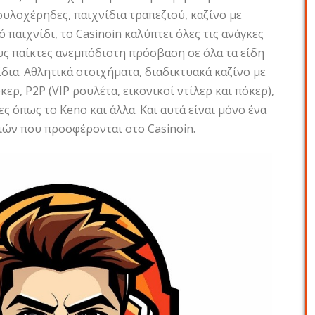
ουλοχέρηδες, παιχνίδια τραπεζιού, καζίνο με
 παιχνίδι, το Casinoin καλύπτει όλες τις ανάγκες
ους παίκτες ανεμπόδιστη πρόσβαση σε όλα τα είδη
δια. Αθλητικά στοιχήματα, διαδικτυακά καζίνο με
κερ, P2P (VIP ρουλέτα, εικονικοί ντίλερ και πόκερ),
ς όπως το Keno και άλλα. Και αυτά είναι μόνο ένα
ιών που προσφέρονται στο Casinoin.