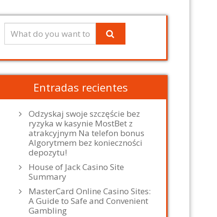
Entradas recientes
Odzyskaj swoje szczęście bez
ryzyka w kasynie MostBet z
atrakcyjnym Na telefon bonus
Algorytmem bez konieczności
depozytu!
House of Jack Casino Site
Summary
MasterCard Online Casino Sites:
A Guide to Safe and Convenient
Gambling