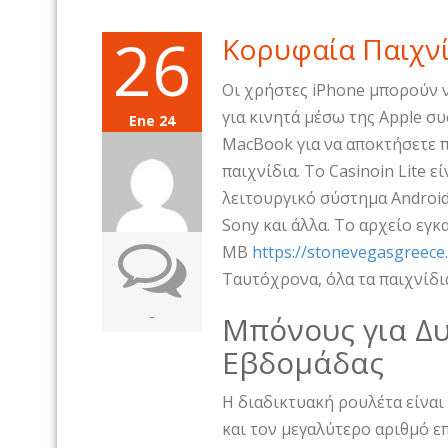
26
Κορυφαία Παιχν
Οι χρήστες iPhone μπορούν 
για κινητά μέσω της Apple συ
Ene 24
MacBook για να αποκτήσετε π
παιχνίδια. Το Casinoin Lite 
λειτουργικό σύστημα Android 
Sony και άλλα. Το αρχείο εγ
MB
https://stonevegasgreece
Ταυτόχρονα, όλα τα παιχνίδια
-
Μπόνους για Δυ
Εβδομάδας
Η διαδικτυακή ρουλέτα είναι 
και τον μεγαλύτερο αριθμό ε