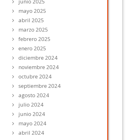
junio 2025
mayo 2025
abril 2025
marzo 2025
febrero 2025
enero 2025
diciembre 2024
noviembre 2024
octubre 2024
septiembre 2024
agosto 2024
julio 2024
junio 2024
mayo 2024
abril 2024