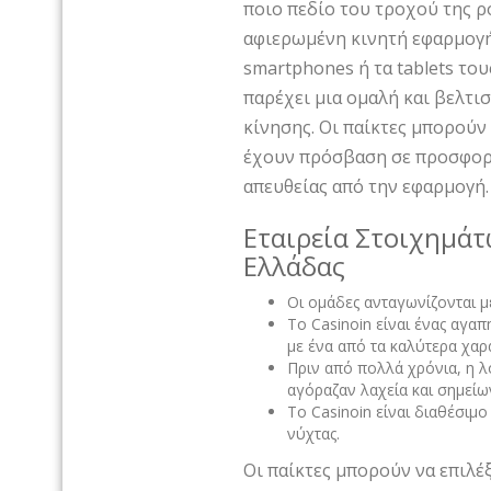
ποιο πεδίο του τροχού της ρ
αφιερωμένη κινητή εφαρμογή 
smartphones ή τα tablets του
παρέχει μια ομαλή και βελτι
κίνησης. Οι παίκτες μπορούν
έχουν πρόσβαση σε προσφορέ
απευθείας από την εφαρμογή.
Εταιρεία Στοιχημάτ
Eλλάδας
Οι ομάδες ανταγωνίζονται με
Το Casinoin είναι ένας αγα
με ένα από τα καλύτερα χαρα
Πριν από πολλά χρόνια, η λο
αγόραζαν λαχεία και σημείω
Το Casinoin είναι διαθέσιμο
νύχτας.
Οι παίκτες μπορούν να επιλέ