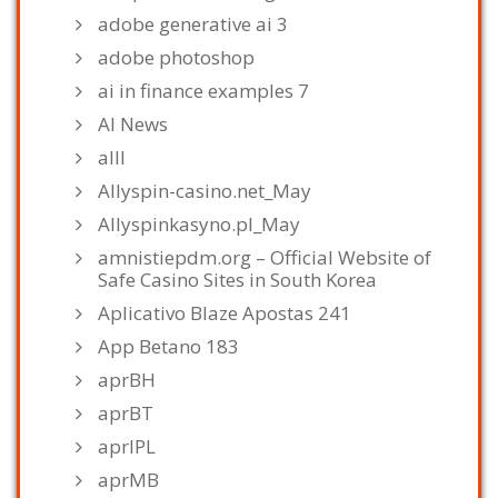
adobe generative ai 3
adobe photoshop
ai in finance examples 7
AI News
alll
Allyspin-casino.net_May
Allyspinkasyno.pl_May
amnistiepdm.org – Official Website of
Safe Casino Sites in South Korea
Aplicativo Blaze Apostas 241
App Betano 183
aprBH
aprBT
aprIPL
aprMB