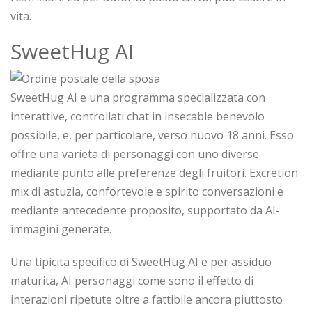
vita.
SweetHug AI
SweetHug AI e una programma specializzata con
interattive, controllati chat in insecable benevolo
possibile, e, per particolare, verso nuovo 18 anni. Esso
offre una varieta di personaggi con uno diverse
mediante punto alle preferenze degli fruitori. Excretion
mix di astuzia, confortevole e spirito conversazioni e
mediante antecedente proposito, supportato da AI-
immagini generate.
Una tipicita specifico di SweetHug AI e per assiduo
maturita, AI personaggi come sono il effetto di
interazioni ripetute oltre a fattibile ancora piuttosto