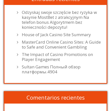
Odzyskaj swoje szczęście bez ryzyka w
kasynie MostBet z atrakcyjnym Na
telefon bonus Algorytmem bez
konieczności depozytu!
House of Jack Casino Site Summary
MasterCard Online Casino Sites: A Guide
to Safe and Convenient Gambling
The Impact of Casino Promotions on
Player Engagement
Sultan Games Полный обзор
платформы.4904
Comentarios recientes