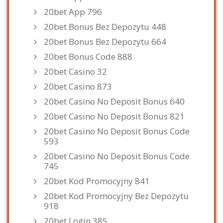
20bet App 796
20bet Bonus Bez Depozytu 448
20bet Bonus Bez Depozytu 664
20bet Bonus Code 888
20bet Casino 32
20bet Casino 873
20bet Casino No Deposit Bonus 640
20bet Casino No Deposit Bonus 821
20bet Casino No Deposit Bonus Code
593
20bet Casino No Deposit Bonus Code
745
20bet Kod Promocyjny 841
20bet Kod Promocyjny Bez Depozytu
918
20bet Login 385