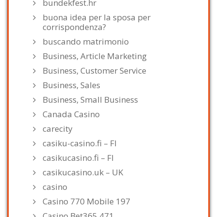
bundekfest.hr
buona idea per la sposa per
corrispondenza?
buscando matrimonio
Business, Article Marketing
Business, Customer Service
Business, Sales
Business, Small Business
Canada Casino
carecity
casiku-casino.fi – FI
casikucasino.fi – FI
casikucasino.uk – UK
casino
Casino 770 Mobile 197
Casino Bet365 471