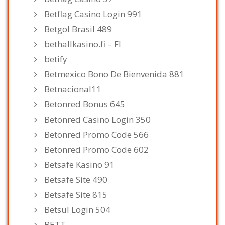
Betflag Casino Login 991
Betgol Brasil 489
bethallkasino.fi – FI
betify
Betmexico Bono De Bienvenida 881
Betnacional11
Betonred Bonus 645
Betonred Casino Login 350
Betonred Promo Code 566
Betonred Promo Code 602
Betsafe Kasino 91
Betsafe Site 490
Betsafe Site 815
Betsul Login 504
BETT