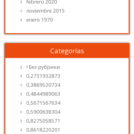
febrero 2020
noviembre 2015
enero 1970
Categorías
! Без рубрики
0,2731932873
0,3869520734
0,4844989063
0,5671567634
0,5900638304
0,8275058571
0,8618220201