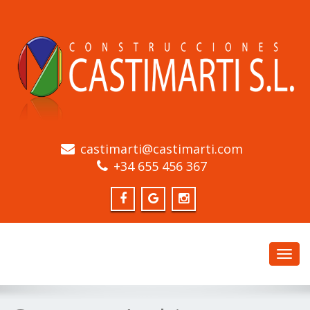
castimarti@castimarti.com
+34 655 456 367
Toggl
navig