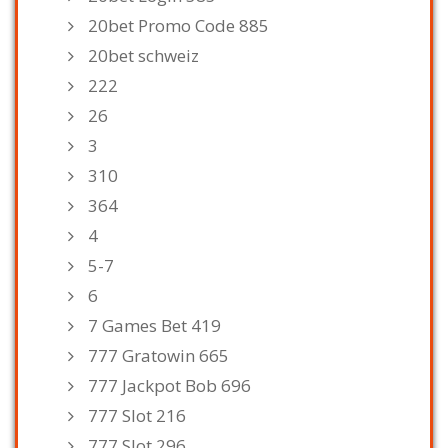
20bet Promo Code 885
20bet schweiz
222
26
3
310
364
4
5-7
6
7 Games Bet 419
777 Gratowin 665
777 Jackpot Bob 696
777 Slot 216
777 Slot 296