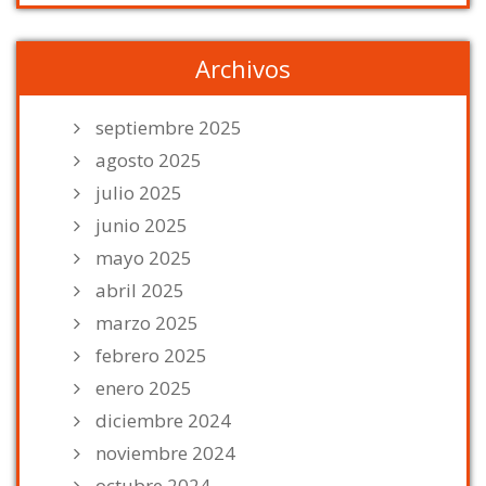
Archivos
septiembre 2025
agosto 2025
julio 2025
junio 2025
mayo 2025
abril 2025
marzo 2025
febrero 2025
enero 2025
diciembre 2024
noviembre 2024
octubre 2024