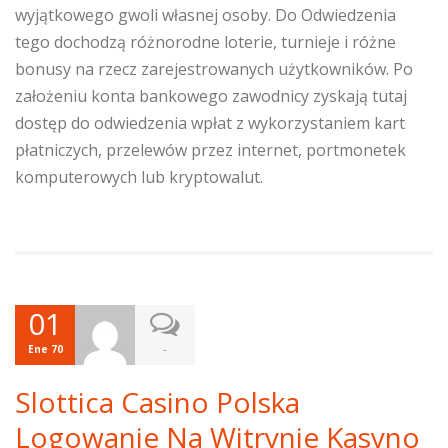
wyjątkowego gwoli własnej osoby. Do Odwiedzenia
tego dochodzą różnorodne loterie, turnieje i różne
bonusy na rzecz zarejestrowanych użytkowników. Po
założeniu konta bankowego zawodnicy zyskają tutaj
dostęp do odwiedzenia wpłat z wykorzystaniem kart
płatniczych, przelewów przez internet, portmonetek
komputerowych lub kryptowalut.
01
-
Ene 70
Slottica Casino Polska ️
Logowanie Na Witrynie Kasyno