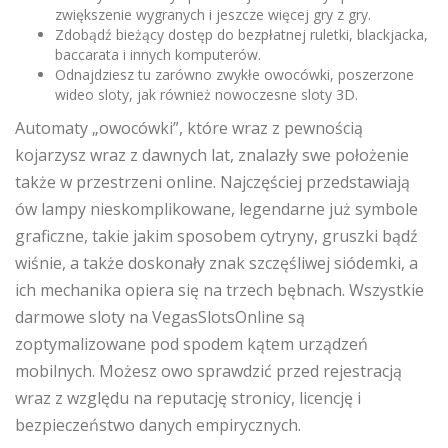
zwiększenie wygranych i jeszcze więcej gry z gry.
Zdobądź bieżący dostęp do bezpłatnej ruletki, blackjacka,
baccarata i innych komputerów.
Odnajdziesz tu zarówno zwykłe owocówki, poszerzone
wideo sloty, jak również nowoczesne sloty 3D.
Automaty „owocówki”, które wraz z pewnością
kojarzysz wraz z dawnych lat, znalazły swe położenie
także w przestrzeni online. Najczęściej przedstawiają
ów lampy nieskomplikowane, legendarne już symbole
graficzne, takie jakim sposobem cytryny, gruszki bądź
wiśnie, a także doskonały znak szczęśliwej siódemki, a
ich mechanika opiera się na trzech bębnach. Wszystkie
darmowe sloty na VegasSlotsOnline są
zoptymalizowane pod spodem kątem urządzeń
mobilnych. Możesz owo sprawdzić przed rejestracją
wraz z względu na reputację stronicy, licencję i
bezpieczeństwo danych empirycznych.