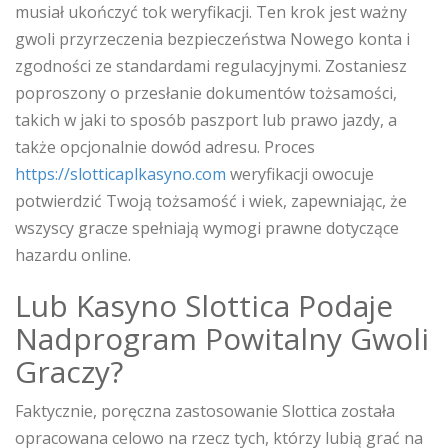
musiał ukończyć tok weryfikacji. Ten krok jest ważny
gwoli przyrzeczenia bezpieczeństwa Nowego konta i
zgodności ze standardami regulacyjnymi. Zostaniesz
poproszony o przesłanie dokumentów tożsamości,
takich w jaki to sposób paszport lub prawo jazdy, a
także opcjonalnie dowód adresu. Proces
https://slotticaplkasyno.com
weryfikacji owocuje
potwierdzić Twoją tożsamość i wiek, zapewniając, że
wszyscy gracze spełniają wymogi prawne dotyczące
hazardu online.
Lub Kasyno Slottica Podaje
Nadprogram Powitalny Gwoli
Graczy?
Faktycznie, poręczna zastosowanie Slottica została
opracowana celowo na rzecz tych, którzy lubią grać na