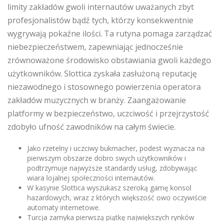
limity zakładów gwoli internautów uważanych zbyt
profesjonalistów bądź tych, którzy konsekwentnie
wygrywają pokaźne ilości. Ta rutyna pomaga zarządzać
niebezpieczeństwem, zapewniając jednocześnie
zrównoważone środowisko obstawiania gwoli każdego
użytkowników. Slottica zyskała zasłużoną reputację
niezawodnego i stosownego powierzenia operatora
zakładów muzycznych w branży. Zaangażowanie
platformy w bezpieczeństwo, uczciwość i przejrzystość
zdobyło ufność zawodników na całym świecie.
Jako rzetelny i uczciwy bukmacher, podest wyznacza na
pierwszym obszarze dobro swych użytkowników i
podtrzymuje najwyższe standardy usług, zdobywając
wiara lojalnej społeczności internautów.
W kasynie Slottica wyszukasz szeroką gamę konsol
hazardowych, wraz z których większość owo oczywiście
automaty internetowe.
Turcja zamyka pierwszą piątkę największych rynków