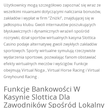
Użytkownicy mogą szczegółowo zapoznać się wraz ze
wszelkimi niuansami dotyczącymi naliczania bonusów,
zakładów i wypłat w firm “Zniżki”, znajdującej się w
jadłospisu klubu. Gwoli internautów poszukujących
błyskawicznych i dynamicznych wrażeń spośród
rozrywki, dział sportów wirtualnych kasyna Slottica
Casino podaje alternatywę gwoli zwykłych zakładów
sportowych. Sporty wirtualne symulują rzeczywiste
wydarzenia sportowe, pozwalając fanom obstawiać
efekty wirtualnych meczów i wyścigów. Funkcje
obejmują Virtual Noga , Virtual Horse Racing i Virtual
Greyhound Racing .
Funkcje Bankowości W
Kasynie Slottica Dla
Zawodników Spośród Lokalny