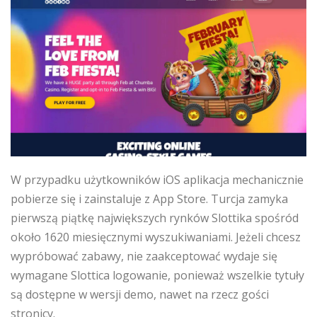
W przypadku użytkowników iOS aplikacja mechanicznie
pobierze się i zainstaluje z App Store. Turcja zamyka
pierwszą piątkę największych rynków Slottika spośród
około 1620 miesięcznymi wyszukiwaniami. Jeżeli chcesz
wypróbować zabawy, nie zaakceptować wydaje się
wymagane Slottica logowanie, ponieważ wszelkie tytuły
są dostępne w wersji demo, nawet na rzecz gości
stronicy.