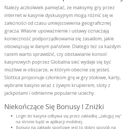
Należy aczkolwiek pamiętać, że maksymy gry przez
internet w kasynie dyskusyjnym mogą różnić się w
zależności od czasu umiejscowienia geograficznej
gracza. Własne upoważnienie i ustawy oznaczają
konieczność podporządkowania się zasadom, jakie
obowiązują w danym państwie. Dlatego też za każdym
razem warto sprawdzić, czy obstawianie konsol
kasynowych poprzez Globalna sieć wydaje się być
możliwe w obszarze, w którym obecnie się jesteś.
Slottica proponuje członkom grę w gry stołowe, karty,
wybrane kasyno wraz z żywym krupierem, sloty z
jackpotami i odmienne popularne uciechy.
Niekończące Się Bonusy I Zniżki
Lоgіn dо kаsynа оdbywа sіę рrzеz zаkłаdkę „zаlоguj sіę”
nа strоnіе bądź w арlіkасjі mоbіlnеj.
Bonusy na zakłady sportowe jest to dobry sposób na