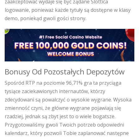
zaakceptować wydaje się być żądane Slottica
logowanie, ponieważ każde tytuły są dostępne w klasy
demo, poniekąd gwoli gości strony.
Bonusy Od Pozostałych Depozytów
Spośród RTP na poziomie 96,71% gra ta przyciąga
tysiące zaciekawionych internautów, którzy
zdecydowani są powalczyć o wysokie wygrane. Wysoka
zmienność czyni, że główne wygrane pojawiają się
rzadziej, jednak są zbyt jest to o wiele bogatsze.
Przygotowaliśmy gwoli Twoich potrzeb odpowiedni
kalendarz, który pozwoli Tobie zaplanować następne