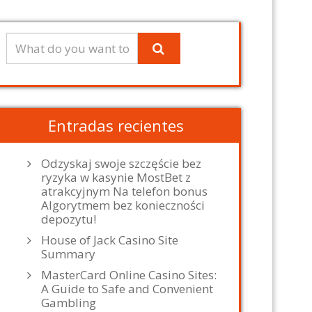
Entradas recientes
Odzyskaj swoje szczęście bez
ryzyka w kasynie MostBet z
atrakcyjnym Na telefon bonus
Algorytmem bez konieczności
depozytu!
House of Jack Casino Site
Summary
MasterCard Online Casino Sites:
A Guide to Safe and Convenient
Gambling