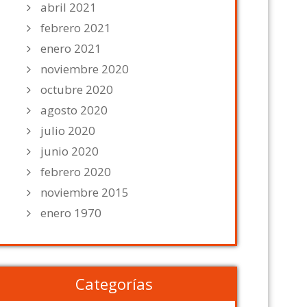
abril 2021
febrero 2021
enero 2021
noviembre 2020
octubre 2020
agosto 2020
julio 2020
junio 2020
febrero 2020
noviembre 2015
enero 1970
Categorías