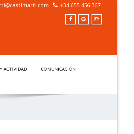
rti@castimarti.com
+34 655 456 367
Y ACTIVIDAD
COMUNICACIÓN
.