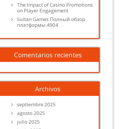
The Impact of Casino Promotions
on Player Engagement
Sultan Games Полный обзор
платформы.4904
Comentarios recientes
Archivos
septiembre 2025
agosto 2025
julio 2025