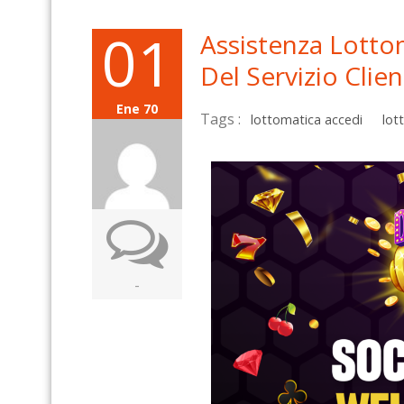
01
Assistenza Lotto
Del Servizio Clien
Ene 70
Tags :
lottomatica accedi
lot
-