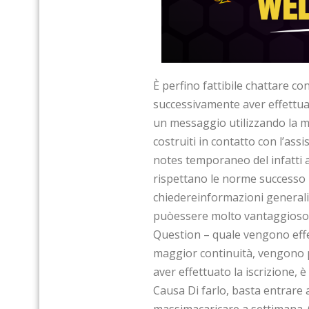
È perfino fattibile chattare c
successivamente aver effettua
un messaggio utilizzando la m
costruiti in contatto con l’ass
notes temporaneo del infatti 
rispettano le norme successo 
chiedereinformazioni generali.
puòessere molto vantaggioso e
Question – quale vengono effe
maggior continuità, vengono p
aver effettuato la iscrizione, 
Causa Di farlo, basta entrare 