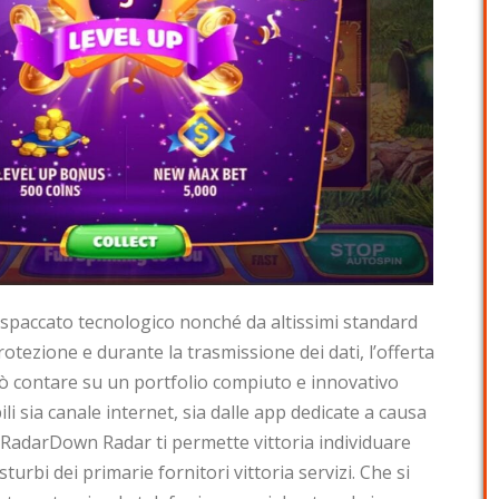
 spaccato tecnologico nonché da altissimi standard
rotezione e durante la trasmissione dei dati, l’offerta
 contare su un portfolio compiuto e innovativo
bili sia canale internet, sia dalle app dedicate a causa
RadarDown Radar ti permette vittoria individuare
turbi dei primarie fornitori vittoria servizi. Che si