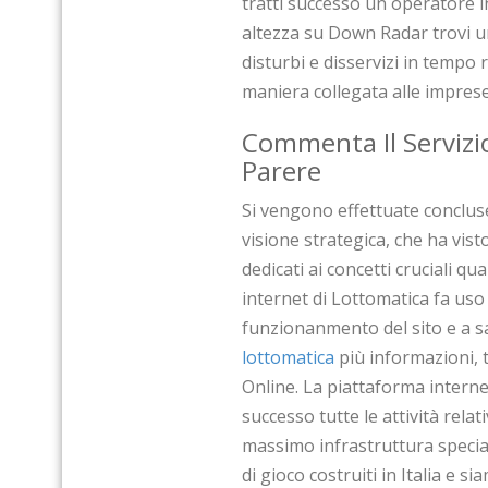
tratti successo un operatore i
altezza su Down Radar trovi un
disturbi e disservizi in tempo r
maniera collegata alle imprese 
Commenta Il Servizi
Parere
Si vengono effettuate concluse
visione strategica, che ha v
dedicati ai concetti cruciali qu
internet di Lottomatica fa uso 
funzionanmento del sito e a s
lottomatica
più informazioni, t
Online. La piattaforma internet
successo tutte le attività rel
massimo infrastruttura speciali
di gioco costruiti in Italia e 