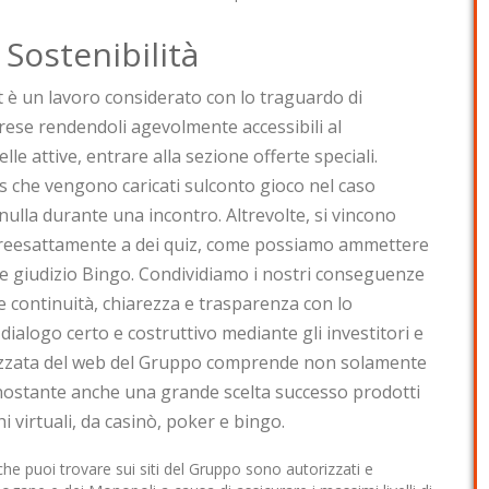
 Sostenibilità
t è un lavoro considerato con lo traguardo di
prese rendendoli agevolmente accessibili al
le attive, entrare alla sezione offerte speciali.
 che vengono caricati sulconto gioco nel caso
a nulla durante una incontro. Altrevolte, si vincono
ereesattamente a dei quiz, come possiamo ammettere
le giudizio Bingo. Condividiamo i nostri conseguenze
 continuità, chiarezza e trasparenza con lo
ialogo certo e costruttivo mediante gli investitori e
alizzata del web del Gruppo comprende non solamente
nostante anche una grande scelta successo prodotti
i virtuali, da casinò, poker e bingo.
 che puoi trovare sui siti del Gruppo sono autorizzati e