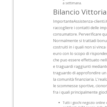
a settimana.
Bilancio Vittoria
ImportanteAssistenza-clienti.i
raccogliere i contatti delle im
consumatore. Perverificare quel
Normalmente si trattadi bonus
costruiti in i quali non si vinc
euro con lo scopo di rispond
che puo essere effettuato nel
e traguardi raggiunti mediante
traguardo di approfondire un d
la comunità finanziaria. L’re
le scommesse sportive, ciono
fra i quali principalmente gioch
Tutti i giochi negozio online