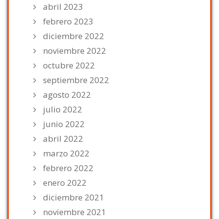
abril 2023
febrero 2023
diciembre 2022
noviembre 2022
octubre 2022
septiembre 2022
agosto 2022
julio 2022
junio 2022
abril 2022
marzo 2022
febrero 2022
enero 2022
diciembre 2021
noviembre 2021