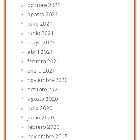
octubre 2021
agosto 2021
julio 2021
junio 2021
mayo 2021
abril 2021
febrero 2021
enero 2021
noviembre 2020
octubre 2020
agosto 2020
julio 2020
junio 2020
febrero 2020
noviembre 2015