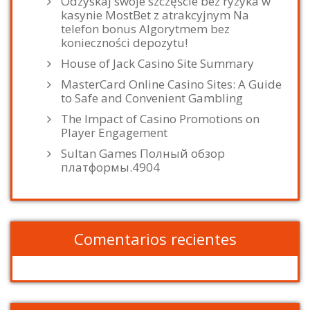
Odzyskaj swoje szczęście bez ryzyka w
kasynie MostBet z atrakcyjnym Na
telefon bonus Algorytmem bez
konieczności depozytu!
House of Jack Casino Site Summary
MasterCard Online Casino Sites: A Guide
to Safe and Convenient Gambling
The Impact of Casino Promotions on
Player Engagement
Sultan Games Полный обзор
платформы.4904
Comentarios recientes