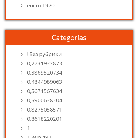
enero 1970
Categorías
! Без рубрики
0,2731932873
0,3869520734
0,4844989063
0,5671567634
0,5900638304
0,8275058571
0,8618220201
1
1 Win 497