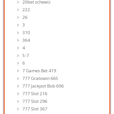
20bet schweiz
222
26
3
310
364
4
5-7
6
7 Games Bet 419
777 Gratowin 665
777 Jackpot Bob 696
777 Slot 216
777 Slot 296
777 Slot 367