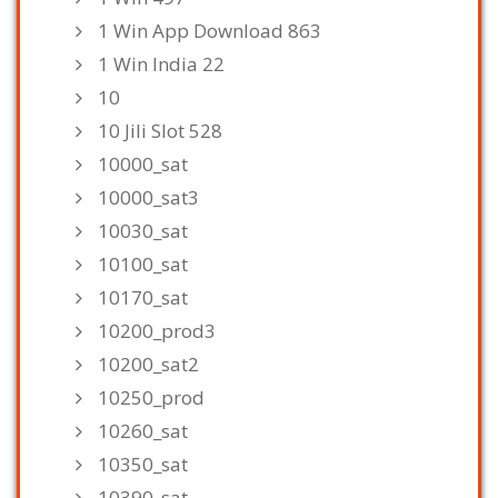
1 Win App Download 863
1 Win India 22
10
10 Jili Slot 528
10000_sat
10000_sat3
10030_sat
10100_sat
10170_sat
10200_prod3
10200_sat2
10250_prod
10260_sat
10350_sat
10390_sat