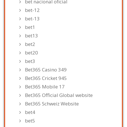
bet nacional oficial
bet-12
bet-13
bet1
bet13
bet2
bet20
bet3
Bet365 Casino 349
Bet365 Cricket 945
Bet365 Mobile 17
Bet365 Official Global website
Bet365 Schweiz Website
bet4
bet5