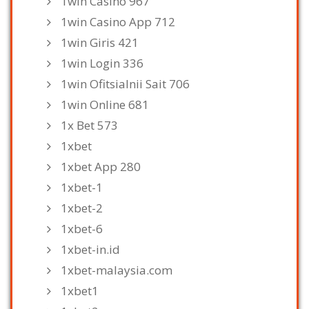
1win Casino 967
1win Casino App 712
1win Giris 421
1win Login 336
1win Ofitsialnii Sait 706
1win Online 681
1x Bet 573
1xbet
1xbet App 280
1xbet-1
1xbet-2
1xbet-6
1xbet-in.id
1xbet-malaysia.com
1xbet1