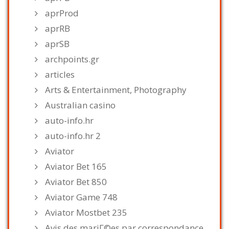
aprProd
aprRB
aprSB
archpoints.gr
articles
Arts & Entertainment, Photography
Australian casino
auto-info.hr
auto-info.hr 2
Aviator
Aviator Bet 165
Aviator Bet 850
Aviator Game 748
Aviator Mostbet 235
Avis des mariГ©es par correspondance