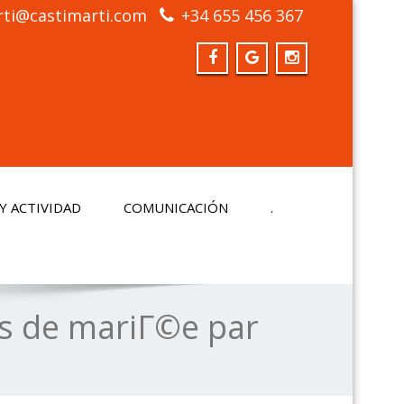
rti@castimarti.com
+34 655 456 367
Y ACTIVIDAD
COMUNICACIÓN
.
es de mariГ©e par