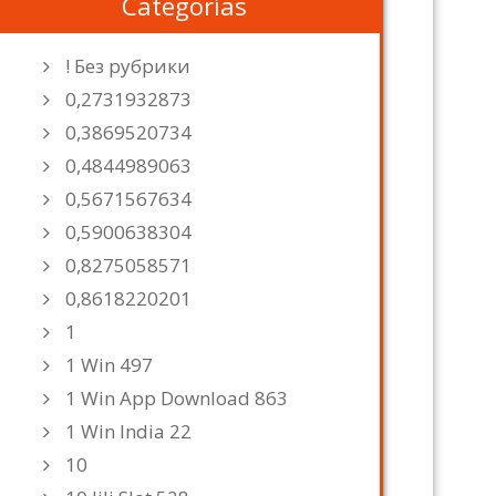
Categorías
! Без рубрики
0,2731932873
0,3869520734
0,4844989063
0,5671567634
0,5900638304
0,8275058571
0,8618220201
1
1 Win 497
1 Win App Download 863
1 Win India 22
10