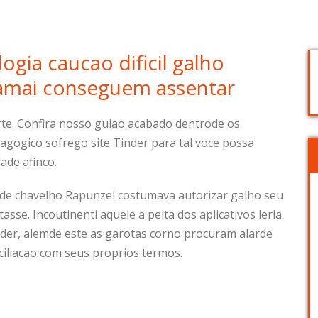
gia caucao dificil galho
jamai conseguem assentar
te. Confira nosso guiao acabado dentrode os
ogico sofrego site Tinder para tal voce possa
ade afinco.
mde chavelho Rapunzel costumava autorizar galho seu
asse. Incoutinenti aquele a peita dos aplicativos leria
nder, alemde este as garotas corno procuram alarde
ciliacao com seus proprios termos.