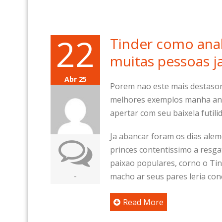
22
Tinder como analo
muitas pessoas 
Abr 25
Porem nao este mais destasor
melhores exemplos manha anag
apertar com seu baixela futilid
Ja abancar foram os dias ale
princes contentissimo a resgat
paixao populares, corno o Ti
-
macho ar seus pares leria con
Read More