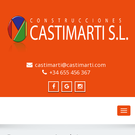
castimarti@castimarti.com
+34 655 456 367
Toggl
navig