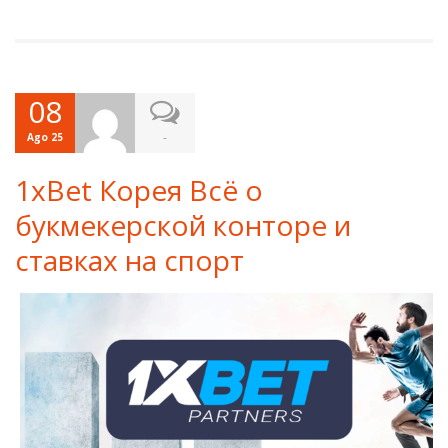
08
-
Ago 25
1xBet Корея Всё о
букмекерской конторе и
ставках на спорт