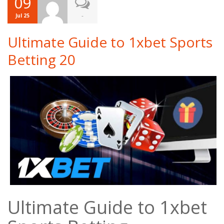
09
-
Jul 25
Ultimate Guide to 1xbet Sports
Betting 20
Ultimate Guide to 1xbet