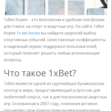
1xBet Корея – это безопасная и удобная платформа
для ставок на спорт и азартных игр. На сайте 1xBet
Корея
1x bet korea
вы найдете широкий выбор
спортивных событий, качественные коэффициенты
и надежный сервис поддержки пользователей,
который поможет решить любые возникающие
вопросы.
Что такое 1xBet?
1xBet является одной из крупнейших букмекерских
контор в мире, предоставляющей услуги как для
любителей спорта, так и для поклонников азартных
игр. Основанная в 2007 году, компания активно
расширяет свое присутствие на международном