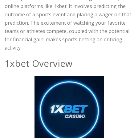
online platforms like 1xbet. It involves predicting the
outcome of a sports event and placing a wager on that
prediction. The excitement of watching your favorite
teams or athletes compete, coupled with the potential
for financial gain, makes sports betting an enticing
activity.
1xbet Overview