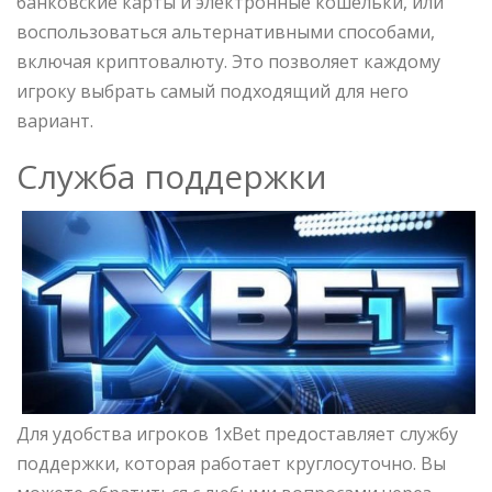
банковские карты и электронные кошельки, или
воспользоваться альтернативными способами,
включая криптовалюту. Это позволяет каждому
игроку выбрать самый подходящий для него
вариант.
Служба поддержки
Для удобства игроков 1xBet предоставляет службу
поддержки, которая работает круглосуточно. Вы