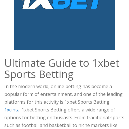
Ultimate Guide to 1xbet
Sports Betting
In the modern world, online betting has become a
popular form of entertainment, and one of the leading
platforms for this activity is 1xbet Sports Betting
1xcinta
. 1xbet Sports Betting offers a wide range of
options for betting enthusiasts. From traditional sports
such as football and basketball to niche markets like