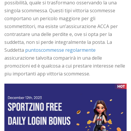
possibilità, quale si trasformano osservando la una
singola scommessa. Questi tipi vittoria scommesse
comportano un pericolo maggiore per gli
scommettitori, ma esiste un’assicurazione ACCA per
contrastare una delle perdite e, ove si opta per la
suddetta, non si perde integralmente la posta. La
Suddetta
puntoscommesse regolarmente
assicurazione talvolta comparirà in una delle
promozioni ed è qualcosa a cui prestare interesse nelle
piu importanti app vittoria scommesse.