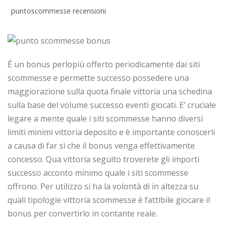
puntoscommesse recensioni
É un bonus perlopiù offerto periodicamente dai siti
scommesse e permette successo possedere una
maggiorazione sulla quota finale vittoria una schedina
sulla base del volume successo eventi giocati. E’ cruciale
legare a mente quale i siti scommesse hanno diversi
limiti minimi vittoria deposito e è importante conoscerli
a causa di far sì che il bonus venga effettivamente
concesso. Qua vittoria seguito troverete gli importi
successo acconto minimo quale i siti scommesse
offrono. Per utilizzo si ha la volontà di in altezza su
quali tipologie vittoria scommesse è fattibile giocare il
bonus per convertirlo in contante reale.