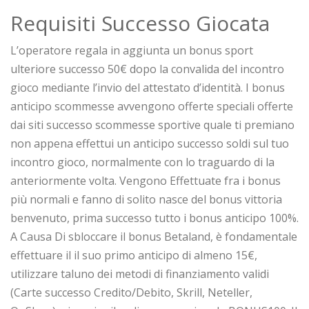
Requisiti Successo Giocata
L’operatore regala in aggiunta un bonus sport
ulteriore successo 50€ dopo la convalida del incontro
gioco mediante l’invio del attestato d’identità. I bonus
anticipo scommesse avvengono offerte speciali offerte
dai siti successo scommesse sportive quale ti premiano
non appena effettui un anticipo successo soldi sul tuo
incontro gioco, normalmente con lo traguardo di la
anteriormente volta. Vengono Effettuate fra i bonus
più normali e fanno di solito nasce del bonus vittoria
benvenuto, prima successo tutto i bonus anticipo 100%.
A Causa Di sbloccare il bonus Betaland, è fondamentale
effettuare il il suo primo anticipo di almeno 15€,
utilizzare taluno dei metodi di finanziamento validi
(Carte successo Credito/Debito, Skrill, Neteller,