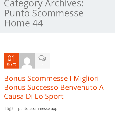
Category Archives:
Punto Scommesse
Home 44
01
-
Ene 70
Bonus Scommesse I Migliori
Bonus Successo Benvenuto A
Causa Di Lo Sport
Tags :
punto scommesse app