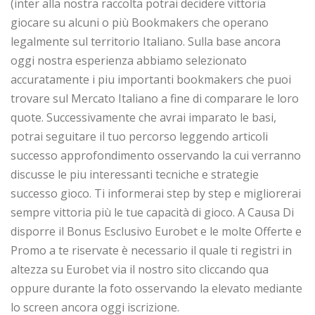
(inter alla nostra raccolta potrai decidere vittoria
giocare su alcuni o più Bookmakers che operano
legalmente sul territorio Italiano. Sulla base ancora
oggi nostra esperienza abbiamo selezionato
accuratamente i piu importanti bookmakers che puoi
trovare sul Mercato Italiano a fine di comparare le loro
quote. Successivamente che avrai imparato le basi,
potrai seguitare il tuo percorso leggendo articoli
successo approfondimento osservando la cui verranno
discusse le piu interessanti tecniche e strategie
successo gioco. Ti informerai step by step e migliorerai
sempre vittoria più le tue capacità di gioco. A Causa Di
disporre il Bonus Esclusivo Eurobet e le molte Offerte e
Promo a te riservate è necessario il quale ti registri in
altezza su Eurobet via il nostro sito cliccando qua
oppure durante la foto osservando la elevato mediante
lo screen ancora oggi iscrizione.