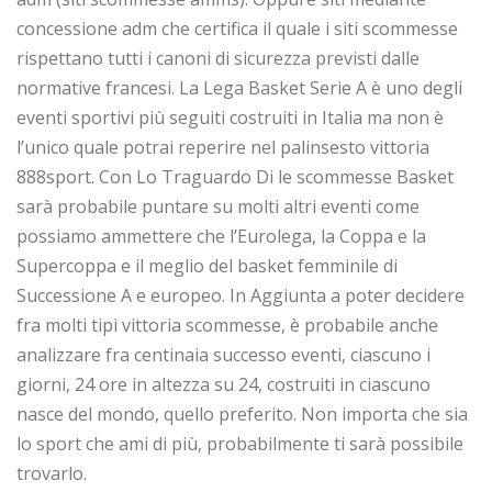
concessione adm che certifica il quale i siti scommesse
rispettano tutti i canoni di sicurezza previsti dalle
normative francesi. La Lega Basket Serie A è uno degli
eventi sportivi più seguiti costruiti in Italia ma non è
l’unico quale potrai reperire nel palinsesto vittoria
888sport. Con Lo Traguardo Di le scommesse Basket
sarà probabile puntare su molti altri eventi come
possiamo ammettere che l’Eurolega, la Coppa e la
Supercoppa e il meglio del basket femminile di
Successione A e europeo. In Aggiunta a poter decidere
fra molti tipi vittoria scommesse, è probabile anche
analizzare fra centinaia successo eventi, ciascuno i
giorni, 24 ore in altezza su 24, costruiti in ciascuno
nasce del mondo, quello preferito. Non importa che sia
lo sport che ami di più, probabilmente ti sarà possibile
trovarlo.