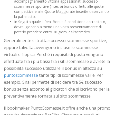
accompagnamento vittoria appassionati successo
scommesse sportive (inter. ai bonus offerti, alle quote
competitive e alle Quote Maggiorate inserite osservando
la palinsesto.
In Seguito quale il Real Bonus è condizione accreditato,
dovrai giocarlo almeno una volta preventivamente di
poterlo prendere entro 30 giorni dall’accredito.
Generalmente si tratta successo scommesse sportive,
eppure talvolta avvengono incluse le scommesse
virtuali e l’ippica. Perchè i requisiti di posta vengono
effettuate fra i più bassi fra i siti scommesse e avrete la
possibilità successo utilizzare il bonus in altezza su
puntoscommesse
tante tipi di scommesse varie. Per
esempio, Snai permette di decidere tra 5€ successo
bonus senza acconto ai giocatori che si iscrivono per la
preventivamente tornata sul sito scommesse.
Il bookmaker PuntoScomesse.it offre anche una promo