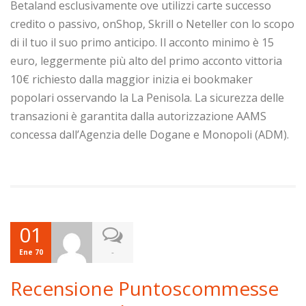
Betaland esclusivamente ove utilizzi carte successo
credito o passivo, onShop, Skrill o Neteller con lo scopo
di il tuo il suo primo anticipo. Il acconto minimo è 15
euro, leggermente più alto del primo acconto vittoria
10€ richiesto dalla maggior inizia ei bookmaker
popolari osservando la La Penisola. La sicurezza delle
transazioni è garantita dalla autorizzazione AAMS
concessa dall’Agenzia delle Dogane e Monopoli (ADM).
01
-
Ene 70
Recensione Puntoscommesse