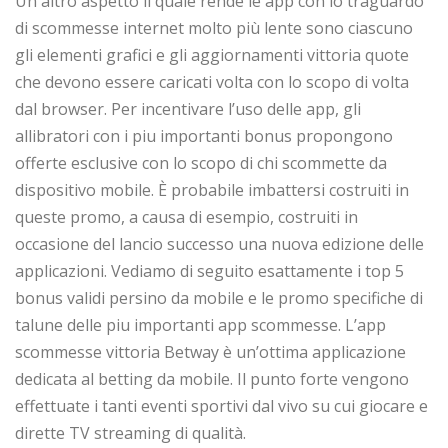
Un altro aspetto il quale rende le app con lo traguardo
di scommesse internet molto più lente sono ciascuno
gli elementi grafici e gli aggiornamenti vittoria quote
che devono essere caricati volta con lo scopo di volta
dal browser. Per incentivare l’uso delle app, gli
allibratori con i piu importanti bonus propongono
offerte esclusive con lo scopo di chi scommette da
dispositivo mobile. È probabile imbattersi costruiti in
queste promo, a causa di esempio, costruiti in
occasione del lancio successo una nuova edizione delle
applicazioni. Vediamo di seguito esattamente i top 5
bonus validi persino da mobile e le promo specifiche di
talune delle piu importanti app scommesse. L’app
scommesse vittoria Betway è un’ottima applicazione
dedicata al betting da mobile. Il punto forte vengono
effettuate i tanti eventi sportivi dal vivo su cui giocare e
dirette TV streaming di qualità.