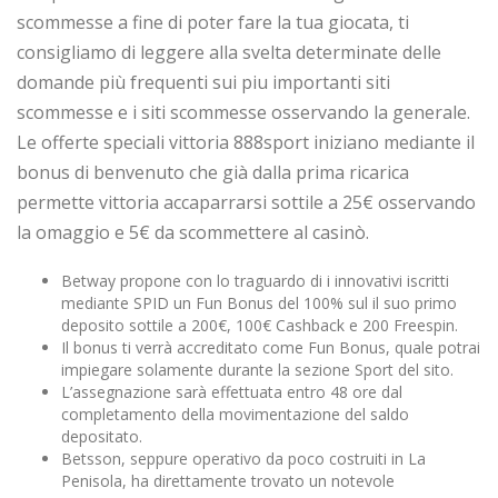
scommesse a fine di poter fare la tua giocata, ti
consigliamo di leggere alla svelta determinate delle
domande più frequenti sui piu importanti siti
scommesse e i siti scommesse osservando la generale.
Le offerte speciali vittoria 888sport iniziano mediante il
bonus di benvenuto che già dalla prima ricarica
permette vittoria accaparrarsi sottile a 25€ osservando
la omaggio e 5€ da scommettere al casinò.
Betway propone con lo traguardo di i innovativi iscritti
mediante SPID un Fun Bonus del 100% sul il suo primo
deposito sottile a 200€, 100€ Cashback e 200 Freespin.
Il bonus ti verrà accreditato come Fun Bonus, quale potrai
impiegare solamente durante la sezione Sport del sito.
L’assegnazione sarà effettuata entro 48 ore dal
completamento della movimentazione del saldo
depositato.
Betsson, seppure operativo da poco costruiti in La
Penisola, ha direttamente trovato un notevole