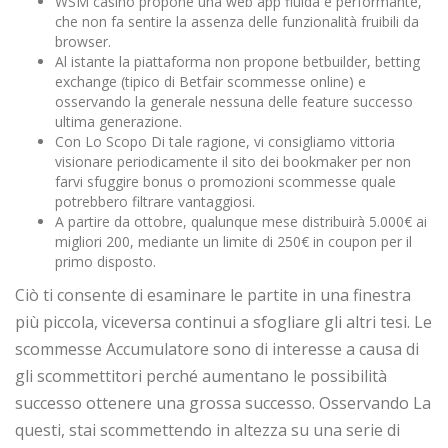
WSM casino propone una web app fluida e performante,
che non fa sentire la assenza delle funzionalità fruibili da
browser.
Al istante la piattaforma non propone betbuilder, betting
exchange (tipico di Betfair scommesse online) e
osservando la generale nessuna delle feature successo
ultima generazione.
Con Lo Scopo Di tale ragione, vi consigliamo vittoria
visionare periodicamente il sito dei bookmaker per non
farvi sfuggire bonus o promozioni scommesse quale
potrebbero filtrare vantaggiosi.
A partire da ottobre, qualunque mese distribuirà 5.000€ ai
migliori 200, mediante un limite di 250€ in coupon per il
primo disposto.
Ciò ti consente di esaminare le partite in una finestra
più piccola, viceversa continui a sfogliare gli altri tesi. Le
scommesse Accumulatore sono di interesse a causa di
gli scommettitori perché aumentano le possibilità
successo ottenere una grossa successo. Osservando La
questi, stai scommettendo in altezza su una serie di