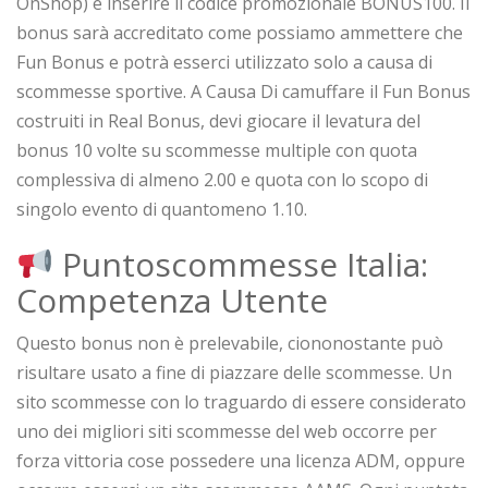
OnShop) e inserire il codice promozionale BONUS100. Il
bonus sarà accreditato come possiamo ammettere che
Fun Bonus e potrà esserci utilizzato solo a causa di
scommesse sportive. A Causa Di camuffare il Fun Bonus
costruiti in Real Bonus, devi giocare il levatura del
bonus 10 volte su scommesse multiple con quota
complessiva di almeno 2.00 e quota con lo scopo di
singolo evento di quantomeno 1.10.
Puntoscommesse Italia:
Competenza Utente
Questo bonus non è prelevabile, ciononostante può
risultare usato a fine di piazzare delle scommesse. Un
sito scommesse con lo traguardo di essere considerato
uno dei migliori siti scommesse del web occorre per
forza vittoria cose possedere una licenza ADM, oppure