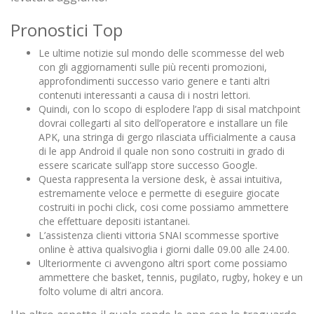
Pronostici Top
Le ultime notizie sul mondo delle scommesse del web
con gli aggiornamenti sulle più recenti promozioni,
approfondimenti successo vario genere e tanti altri
contenuti interessanti a causa di i nostri lettori.
Quindi, con lo scopo di esplodere l’app di sisal matchpoint
dovrai collegarti al sito dell’operatore e installare un file
APK, una stringa di gergo rilasciata ufficialmente a causa
di le app Android il quale non sono costruiti in grado di
essere scaricate sull’app store successo Google.
Questa rappresenta la versione desk, è assai intuitiva,
estremamente veloce e permette di eseguire giocate
costruiti in pochi click, cosi come possiamo ammettere
che effettuare depositi istantanei.
L’assistenza clienti vittoria SNAI scommesse sportive
online è attiva qualsivoglia i giorni dalle 09.00 alle 24.00.
Ulteriormente ci avvengono altri sport come possiamo
ammettere che basket, tennis, pugilato, rugby, hokey e un
folto volume di altri ancora.