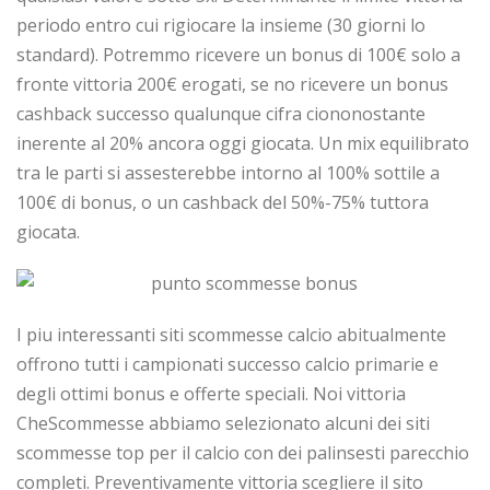
periodo entro cui rigiocare la insieme (30 giorni lo
standard). Potremmo ricevere un bonus di 100€ solo a
fronte vittoria 200€ erogati, se no ricevere un bonus
cashback successo qualunque cifra ciononostante
inerente al 20% ancora oggi giocata. Un mix equilibrato
tra le parti si assesterebbe intorno al 100% sottile a
100€ di bonus, o un cashback del 50%-75% tuttora
giocata.
I piu interessanti siti scommesse calcio abitualmente
offrono tutti i campionati successo calcio primarie e
degli ottimi bonus e offerte speciali. Noi vittoria
CheScommesse abbiamo selezionato alcuni dei siti
scommesse top per il calcio con dei palinsesti parecchio
completi. Preventivamente vittoria scegliere il sito