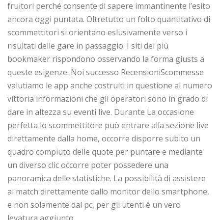
fruitori perché consente di sapere immantinente l’esito
ancora oggi puntata. Oltretutto un folto quantitativo di
scommettitori si orientano eslusivamente verso i
risultati delle gare in passaggio. I siti dei più
bookmaker rispondono osservando la forma giusts a
queste esigenze. Noi successo RecensioniScommesse
valutiamo le app anche costruiti in questione al numero
vittoria informazioni che gli operatori sono in grado di
dare in altezza su eventi live. Durante La occasione
perfetta lo scommettitore può entrare alla sezione live
direttamente dalla home, occorre disporre subito un
quadro compiuto delle quote per puntare e mediante
un diverso clic occorre poter possedere una
panoramica delle statistiche. La possibilità di assistere
ai match direttamente dallo monitor dello smartphone,
e non solamente dal pc, per gli utenti è un vero
levatura aggiunto.