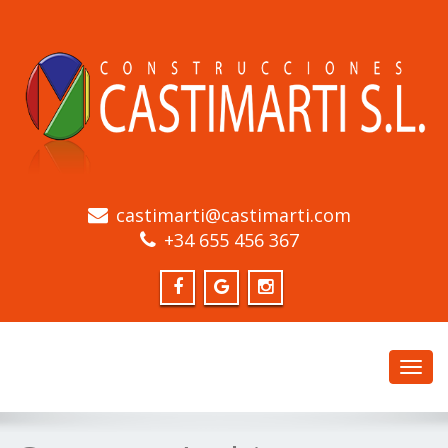
castimarti@castimarti.com
+34 655 456 367
Toggl
navig