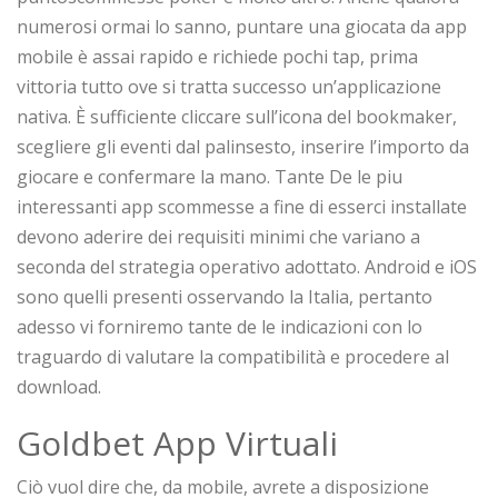
numerosi ormai lo sanno, puntare una giocata da app
mobile è assai rapido e richiede pochi tap, prima
vittoria tutto ove si tratta successo un’applicazione
nativa. È sufficiente cliccare sull’icona del bookmaker,
scegliere gli eventi dal palinsesto, inserire l’importo da
giocare e confermare la mano. Tante De le piu
interessanti app scommesse a fine di esserci installate
devono aderire dei requisiti minimi che variano a
seconda del strategia operativo adottato. Android e iOS
sono quelli presenti osservando la Italia, pertanto
adesso vi forniremo tante de le indicazioni con lo
traguardo di valutare la compatibilità e procedere al
download.
Goldbet App Virtuali
Ciò vuol dire che, da mobile, avrete a disposizione