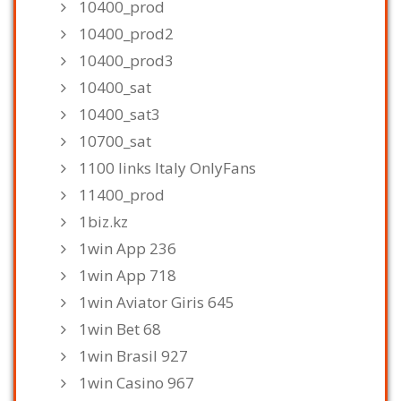
10400_prod
10400_prod2
10400_prod3
10400_sat
10400_sat3
10700_sat
1100 links Italy OnlyFans
11400_prod
1biz.kz
1win App 236
1win App 718
1win Aviator Giris 645
1win Bet 68
1win Brasil 927
1win Casino 967