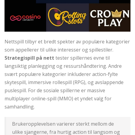
Nettspill tilbyr et bredt spekter av populære kategorier
som appellerer til ulike interesser og spillestiler.
Strategispill på nett
tester spillernes evne til
langsiktig planlegging og ressurshåndtering. Andre
svært populære kategorier inkluderer action-fylte
skytespill, immersive rollespill (RPG), og avslappende
puslespill. For de sosiale spillerne er massive
multiplayer online-spill (MMO) et yndet valg for
samhandling.
Brukeropplevelsen varierer sterkt mellom de
ulike sjangerne, fra hurtig action til langsom og