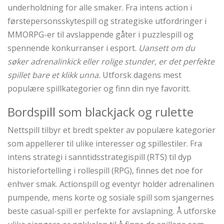
underholdning for alle smaker. Fra intens action i
førstepersonsskytespill og strategiske utfordringer i
MMORPG-er til avslappende gåter i puzzlespill og
spennende konkurranser i esport.
Uansett om du
søker adrenalinkick eller rolige stunder, er det perfekte
spillet bare et klikk unna.
Utforsk dagens mest
populære spillkategorier og finn din nye favoritt.
Bordspill som blackjack og rulette
Nettspill tilbyr et bredt spekter av populære kategorier
som appellerer til ulike interesser og spillestiler. Fra
intens strategi i sanntidsstrategispill (RTS) til dyp
historiefortelling i rollespill (RPG), finnes det noe for
enhver smak. Actionspill og eventyr holder adrenalinen
pumpende, mens korte og sosiale spill som sjangernes
beste casual-spill er perfekte for avslapning. Å utforske