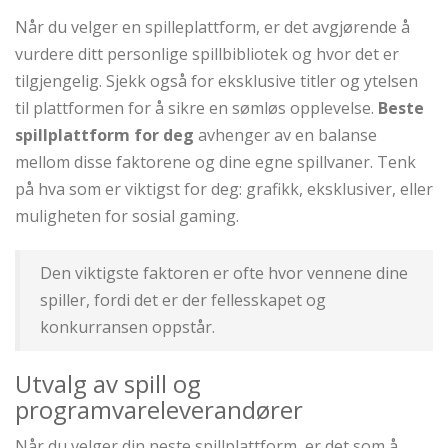
Når du velger en spilleplattform, er det avgjørende å
vurdere ditt personlige spillbibliotek og hvor det er
tilgjengelig. Sjekk også for eksklusive titler og ytelsen
til plattformen for å sikre en sømløs opplevelse.
Beste
spillplattform for deg
avhenger av en balanse
mellom disse faktorene og dine egne spillvaner. Tenk
på hva som er viktigst for deg: grafikk, eksklusiver, eller
muligheten for sosial gaming.
Den viktigste faktoren er ofte hvor vennene dine
spiller, fordi det er der fellesskapet og
konkurransen oppstår.
Utvalg av spill og
programvareleverandører
Når du velger din neste spillplattform, er det som å