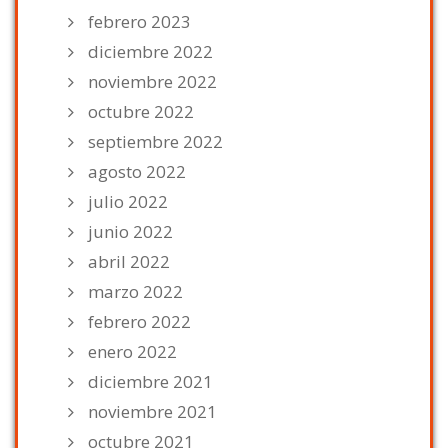
febrero 2023
diciembre 2022
noviembre 2022
octubre 2022
septiembre 2022
agosto 2022
julio 2022
junio 2022
abril 2022
marzo 2022
febrero 2022
enero 2022
diciembre 2021
noviembre 2021
octubre 2021