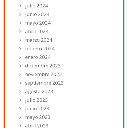
julio 2024
junio 2024
mayo 2024
abril 2024
marzo 2024
febrero 2024
enero 2024
diciembre 2023
noviembre 2023
septiembre 2023
agosto 2023
julio 2023
junio 2023
mayo 2023
abril 2023