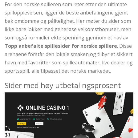
For den norske spilleren som leter etter den ultimate
spillopplevelsen, ligger de beste anbefalingene gjemt
bak omdømme og pålitelighet. Her møter du sider som
ikke bare lokker med generøse velkomstbonuser, men
som også formidler ekte spenning gjennom et hav av
Topp anbefalte spillesider for norske spillere
. Disse
arenaene forstår den lokale smaken og tilbyr et sikkert
havn med favoritter som spilleautomater, live dealer og
sportsspill, alle tilpasset det norske markedet.
Sider med høy utbetalingsprosent