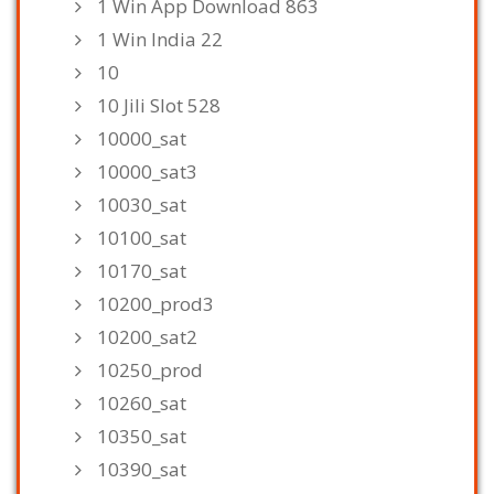
1 Win App Download 863
1 Win India 22
10
10 Jili Slot 528
10000_sat
10000_sat3
10030_sat
10100_sat
10170_sat
10200_prod3
10200_sat2
10250_prod
10260_sat
10350_sat
10390_sat