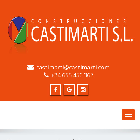
castimarti@castimarti.com
+34 655 456 367
Toggl
navig