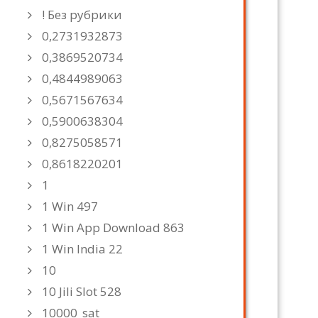
! Без рубрики
0,2731932873
0,3869520734
0,4844989063
0,5671567634
0,5900638304
0,8275058571
0,8618220201
1
1 Win 497
1 Win App Download 863
1 Win India 22
10
10 Jili Slot 528
10000_sat