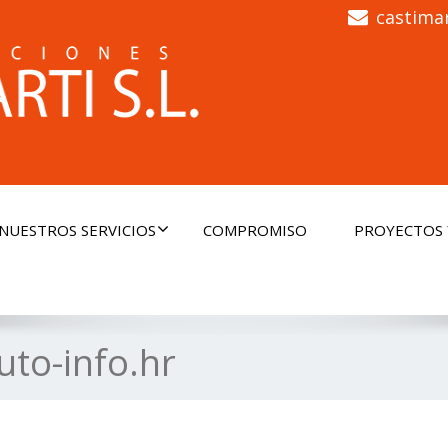
castima
NUESTROS SERVICIOS
COMPROMISO
PROYECTOS 
uto-info.hr