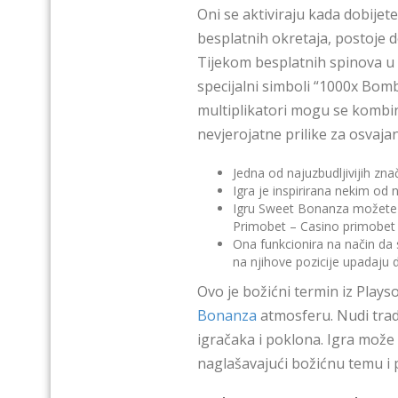
Oni se aktiviraju kada dobijete 
besplatnih okretaja, postoje 
Tijekom besplatnih spinova u o
specijalni simboli “1000x Bomb
multiplikatori mogu se kombini
nevjerojatne prilike za osvajan
Jedna od najuzbudljivijih zna
Igra je inspirirana nekim od 
Igru Sweet Bonanza možete i
Primobet – Casino primobet i
Ona funkcionira na način da s
na njihove pozicije upadaju d
Ovo je božićni termin iz Plays
Bonanza
atmosferu. Nudi trad
igračaka i poklona. Igra može
naglašavajući božićnu temu i p