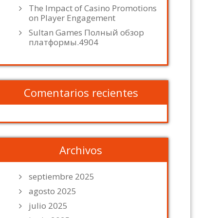
The Impact of Casino Promotions
on Player Engagement
Sultan Games Полный обзор
платформы.4904
Comentarios recientes
Archivos
septiembre 2025
agosto 2025
julio 2025