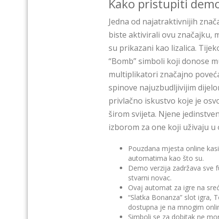
Kako pristupiti demo
Jedna od najatraktivnijih znač
biste aktivirali ovu značajku, 
su prikazani kao lizalica. Tij
“Bomb” simboli koji donose mu
multiplikatori značajno poveća
spinove najuzbudljivijim dijel
privlačno iskustvo koje je osv
širom svijeta. Njene jedinstve
izborom za one koji uživaju u 
Pouzdana mjesta online kasin
automatima kao što su.
Demo verzija zadržava sve fu
stvarni novac.
Ovaj automat za igre na sreć
“Slatka Bonanza” slot igra, T
dostupna je na mnogim onli
Simboli se za dobitak ne mora