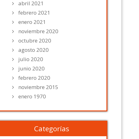
abril 2021
febrero 2021
enero 2021
noviembre 2020
octubre 2020
agosto 2020
julio 2020
junio 2020
febrero 2020
noviembre 2015
enero 1970
Categorías