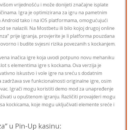
višom vrijednošću i može donijeti značajne isplate
ičinama. Igra je optimizirana za igru na pametnim
a Android tako i na iOS platformama, omogućujući
od se nalazili. Na Mostbetu ili bilo kojoj drugoj online
za” prije igranja, provjerite je li platforma pouzdana
dgovorno i budite svjesni rizika povezanih s kockanjem.
tvena inačica igre koja uvodi potpuno novu mehaniku
slot s elementima igre s kockama. Ova verzija je
vativno iskustvo i vole igre na sreću s dodatnim
a zadržava sve funkcionalnosti originalne igre, osim
ovac. Igrači mogu koristiti demo mod za unapređenje
 uživati u opuštenom igranju. Različiti provajderi mogu
ra sa kockicama, koje mogu uključivati elemente sreće i
a” u Pin-Up kasinu: