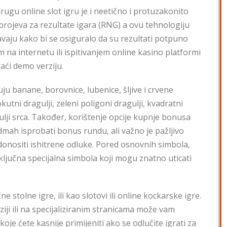
rugu online slot igru ​​je i neetično i protuzakonito
brojeva za rezultate igara (RNG) a ovu tehnologiju
avaju kako bi se osiguralo da su rezultati potpuno
 na internetu ili ispitivanjem online kasino platformi
ći demo verziju.
uju banane, borovnice, lubenice, šljive i crvene
kutni dragulji, zeleni poligoni dragulji, kvadratni
agulji srca. Također, korištenje opcije kupnje bonusa
dmah isprobati bonus rundu, ali važno je pažljivo
 donositi ishitrene odluke. Pored osnovnih simbola,
jučna specijalna simbola koji mogu znatno uticati
e stolne igre, ili kao slotovi ili online kockarske igre.
iji ili na specijaliziranim stranicama može vam
koje ćete kasnije primijeniti ako se odlučite igrati za