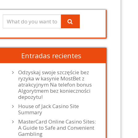
Entradas recientes
Odzyskaj swoje szczęście bez
ryzyka w kasynie MostBet z
atrakcyjnym Na telefon bonus
Algorytmem bez konieczności
depozytu!
House of Jack Casino Site
Summary
MasterCard Online Casino Sites:
A Guide to Safe and Convenient
Gambling