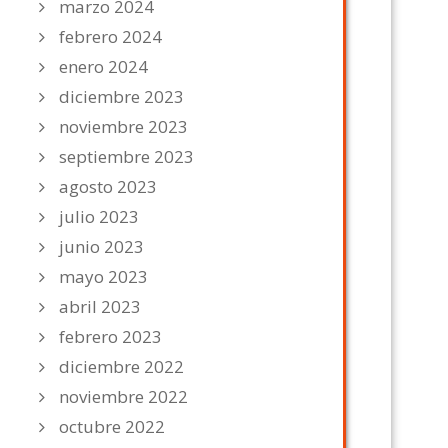
marzo 2024
febrero 2024
enero 2024
diciembre 2023
noviembre 2023
septiembre 2023
agosto 2023
julio 2023
junio 2023
mayo 2023
abril 2023
febrero 2023
diciembre 2022
noviembre 2022
octubre 2022